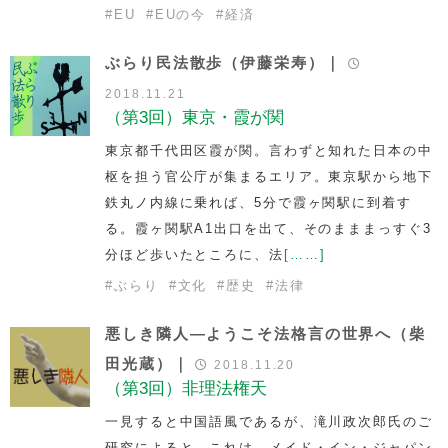
#
EU
#
EUの今
#
経済
ぶらり民法散歩（伊藤栄寿）｜
2018.11.21
（第3回）東京・霞が関
東京都千代田区霞が関。言わずと知れた日本の中
枢を担う官公庁が集まるエリア。東京駅から地下
鉄丸ノ内線に乗れば、5分で霞ヶ関駅に到着す
る。霞ヶ関駅A1出口を出て、そのまままっすぐ3
分ほど歩いたところに、法
[……]
#
ぶらり
#
文化
#
歴史
#
法律
悪しき隣人―ようこそ法格言の世界へ（柴
田光蔵）｜
2018.11.20
（第3回）非理法権天
一見すると中国語風であるが、滝川政次郎氏のご
研究によると、これは、メイド・イン・ジャパン