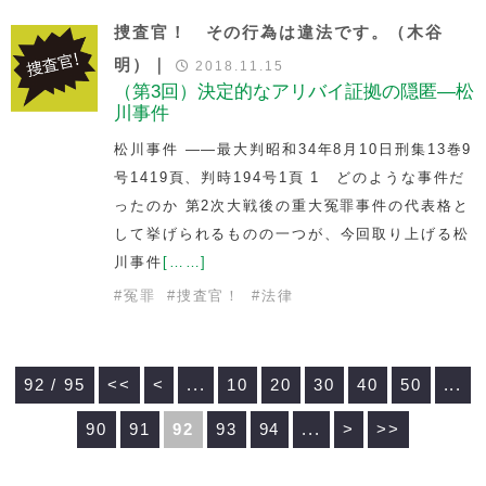
捜査官！ その行為は違法です。（木谷
明）｜
2018.11.15
（第3回）決定的なアリバイ証拠の隠匿―松
川事件
松川事件 ――最大判昭和34年8月10日刑集13巻9
号1419頁、判時194号1頁 1 どのような事件だ
ったのか 第2次大戦後の重大冤罪事件の代表格と
して挙げられるものの一つが、今回取り上げる松
川事件
[……]
#
冤罪
#
捜査官！
#
法律
92 / 95
<<
<
...
10
20
30
40
50
...
90
91
92
93
94
...
>
>>