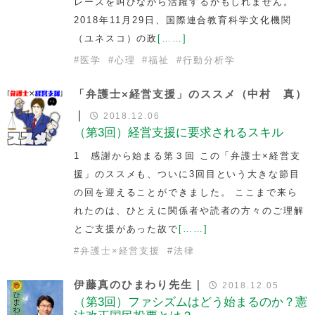
レーズを叫びながら活躍するかもしれません。
2018年11月29日、国際連合教育科学文化機関
（ユネスコ）の政
[……]
#
医学
#
心理
#
福祉
#
行動分析学
「弁護士×経営支援」のススメ（中村 真）
｜
2018.12.06
（第3回）経営支援に要求されるスキル
1 感謝から始まる第３回 この「弁護士×経営支
援」のススメも、ついに3回目という大きな節目
の回を迎えることができました。 ここまで来ら
れたのは、ひとえに関係者や読者の方々のご理解
とご支援があった故で
[……]
#
弁護士×経営支援
#
法律
伊藤真のひまわり先生｜
2018.12.05
（第3回）ファシズムはどう始まるのか？憲