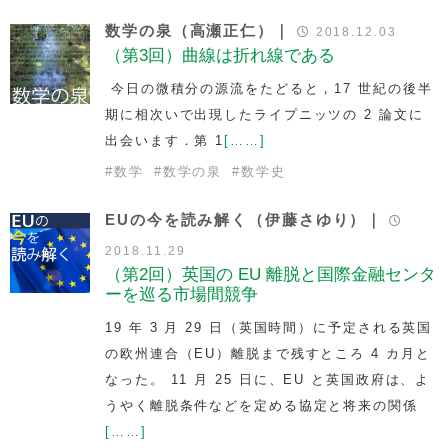
数学の泉（高瀬正仁）｜
2018.12.03
（第3回）曲線は折れ線である
今日の微積分の源流をたどると，17 世紀の後半
期に相次いで出現したライプニッツの 2 論文に
出会います．第 1
[……]
#
数学
#
数学の泉
#
数学史
EUの今を読み解く（伊藤さゆり）｜
2018.11.29
（第2回）英国の EU 離脱と国際金融センタ
ーを巡る市場間競争
19 年 3 月 29 日（英国時間）に予定される英国
の欧州連合（EU）離脱まで残すところ 4 カ月と
なった。 11 月 25 日に、EU と英国政府は、よ
うやく離脱条件などを定める協定と将来の関係
[……]