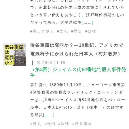
で、南北朝時代の楠木正成の軍旗に印されていた
という言い伝えもあやしく、江戸時代初期のもの
だそうである。太平洋戦争
[……]
#
悪しき隣人
#
文化
#
歴史
#
法律
渋谷重蔵は冤罪か？―19世紀、アメリカで
電気椅子にかけられた日本人（村井敏邦）
｜
2018.11.19
（第3回）ジェイムス街84番地で殺人事件発
生
事件発生 1889年11月10日、ニューヨーク市警第
4区警察署の警察官フレデリック・コートランダ
ーは、担当のジェイムス街84番地付近をパトロー
ル中、日本人Eymoto（以下［榎本］）の経営す
る船員
[……]
#
歴史
#
死刑
#
法律
#
渋谷重蔵