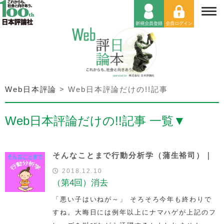
Web日本評論
>
Web日本評論だけの!!記事
Web日本評論だけの!!記事 一覧
▼
そんなことまで行動分析学（蒲生裕司）｜
2018.12.10
（第4回）消去
「悪い子はいねが～」 そろそろ今年も終わりで
すね。大晦日には例年以上にナマハゲが上記のフ