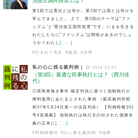
法改正国民投票とは？
第1回では憲法とは何か、第2回では国とは何かを
学んできました。 さて、第3回のテーマは“ファ
シズム”と“憲法改正国民投票”です。いまを生きる
わたしたちに“ファシズム”は関係があるのでしょ
うか？わたし
[……]
#
ひまわり先生
#
政治
#
法律
私の心に残る裁判例｜
2018.12.04
（第3回）最適な民事執行とは？（西川佳
代）
◎荷馬車挽き事件 確定判決に基づく強制執行が
権利濫用にあたるとされた事例 （最高裁判所昭
和37年5月24日第一小法廷判決） 【判例時報301
号4頁掲載】 強制執行は執行文の付された債務名
義の正本に
[……]
#
判例時報社
#
心に残る裁判例
#
法律