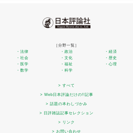
［分野一覧］
・法律
・政治
・経済
・社会
・文化
・歴史
・医学
・福祉
・心理
・数学
・科学
> すべて
> Web日本評論だけの!!記事
> 話題の本わしづかみ
> 日評雑誌記事セレクション
> リンク
> お問い合わせ