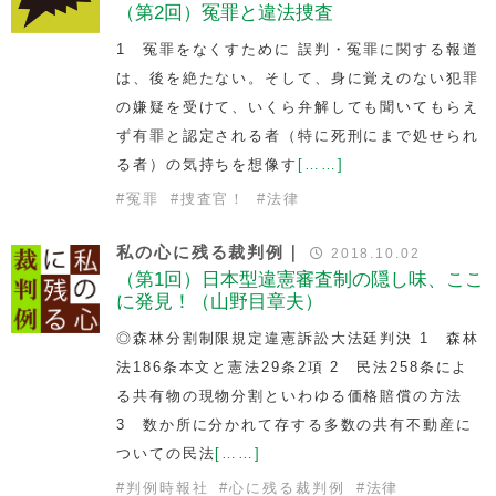
（第2回）冤罪と違法捜査
1 冤罪をなくすために 誤判・冤罪に関する報道
は、後を絶たない。そして、身に覚えのない犯罪
の嫌疑を受けて、いくら弁解しても聞いてもらえ
ず有罪と認定される者（特に死刑にまで処せられ
る者）の気持ちを想像す
[……]
#
冤罪
#
捜査官！
#
法律
私の心に残る裁判例｜
2018.10.02
（第1回）日本型違憲審査制の隠し味、ここ
に発見！（山野目章夫）
◎森林分割制限規定違憲訴訟大法廷判決 1 森林
法186条本文と憲法29条2項 2 民法258条によ
る共有物の現物分割といわゆる価格賠償の方法
3 数か所に分かれて存する多数の共有不動産に
ついての民法
[……]
#
判例時報社
#
心に残る裁判例
#
法律