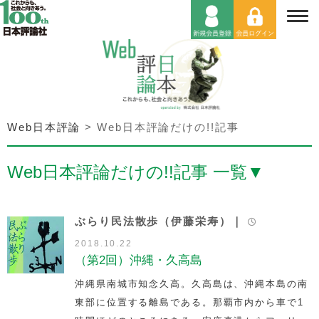
Web日本評論
>
Web日本評論だけの!!記事
Web日本評論だけの!!記事 一覧
▼
ぶらり民法散歩（伊藤栄寿）｜
2018.10.22
（第2回）沖縄・久高島
沖縄県南城市知念久高。久高島は、沖縄本島の南
東部に位置する離島である。那覇市内から車で1