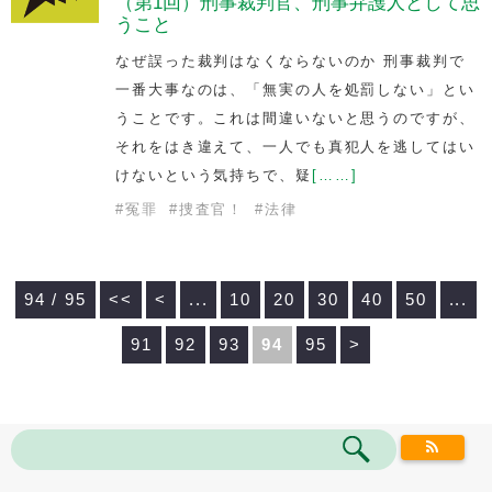
（第1回）刑事裁判官、刑事弁護人として思
うこと
なぜ誤った裁判はなくならないのか 刑事裁判で
一番大事なのは、「無実の人を処罰しない」とい
うことです。これは間違いないと思うのですが、
それをはき違えて、一人でも真犯人を逃してはい
けないという気持ちで、疑
[……]
#
冤罪
#
捜査官！
#
法律
94 / 95
<<
<
...
10
20
30
40
50
...
91
92
93
94
95
>