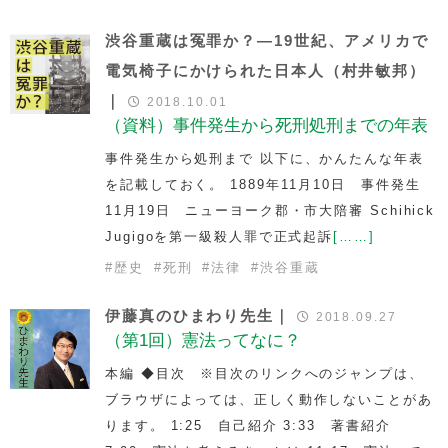
渋谷重蔵は冤罪か？―19世紀、アメリカで
電気椅子にかけられた日本人（村井敏邦）
｜
2018.10.01
（資料）事件発生から死刑処刑までの年表
事件発生から処刑まで 以下に、かんたんな年表
を記載しておく。 1889年11月10日 事件発生
11月19日 ニューヨーク郡・市大陪審 Schihick
Jugigoを第一級殺人罪で正式起訴
[……]
#
歴史
#
死刑
#
法律
#
渋谷重蔵
伊藤真のひまわり先生｜
2018.09.27
（第1回）憲法ってなに？
本編 ◆目次 ※目次のリンクへのジャンプは、
ブラウザによっては、正しく動作しないことがあ
ります。 1:25 自己紹介 3:33 著書紹介