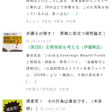
時間ほどのところにある、安座真港からフェリー
に乗れば、20分ほどで到着する。この久高島を知
っている人は、多くはな
[……]
#
ぶらり
#
文化
#
歴史
#
法律
弁護士が推す！ 実務に役立つ研究論文｜
2018.10.19
（第2回）主権免税を考える（伊藤剛志）
藤谷武史「いわゆるSovereign Wealth Funds
と租税法・財政法－研究ノート」 『金融取引と
課税(5)』（公益財団法人トラスト未来フォーラ
ム、2018年）より 一般的に、Ｒ国の居住者で
[……]
#
弁護士×研究論文
#
法律
捜査官！ その行為は違法です。（木谷
明）｜
2018.10.16