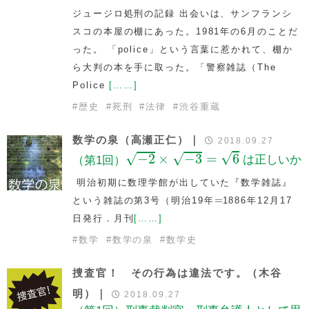
ジュージロ処刑の記録 出会いは、サンフランシ
スコの本屋の棚にあった。1981年の6月のことだ
った。 「police」という言葉に惹かれて、棚か
ら大判の本を手に取った。「警察雑誌（The
Police
[……]
#
歴史
#
死刑
#
法律
#
渋谷重蔵
数学の泉（高瀬正仁）｜
2018.09.27
−
2
×
−
3
=
6
√
√
√
−
2
×
−
3
=
6
（第1回）
は正しいか
明治初期に数理学館が出していた『数学雑誌』
=
=
という雑誌の第3号（明治19年
1886年12月17
日発行．月刊
[……]
#
数学
#
数学の泉
#
数学史
捜査官！ その行為は違法です。（木谷
明）｜
2018.09.27