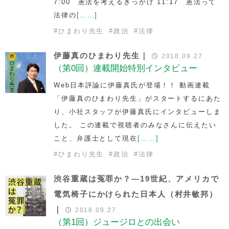
7:00 憲法を考えるきっかけ 11:17 憲法って
法律の
[……]
#
ひまわり先生
#
政治
#
法律
伊藤真のひまわり先生｜
2018.09.27
（第0回）連載開始特別インタビュー
Web日本評論に伊藤真氏が登場！！ 動画連載
「伊藤真のひまわり先生」がスタートするにあた
り、小社スタッフが伊藤真氏にインタビューしま
した。 この連載で視聴者のみなさんに伝えたい
こと、弁護士として現在
[……]
#
ひまわり先生
#
政治
#
法律
渋谷重蔵は冤罪か？―19世紀、アメリカで
電気椅子にかけられた日本人（村井敏邦）
｜
2018.09.27
（第1回）ジュージロとの出会い