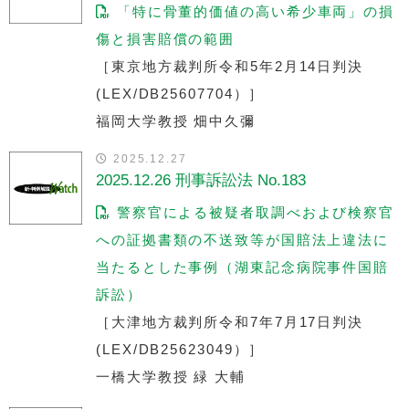
「特に骨董的価値の高い希少車両」の損
傷と損害賠償の範囲
［東京地方裁判所令和5年2月14日判決
(LEX/DB25607704）］
福岡大学教授 畑中久彌
2025.12.27
2025.12.26 刑事訴訟法 No.183
警察官による被疑者取調べおよび検察官
への証拠書類の不送致等が国賠法上違法に
当たるとした事例（湖東記念病院事件国賠
訴訟）
［大津地方裁判所令和7年7月17日判決
(LEX/DB25623049）］
一橋大学教授 緑 大輔