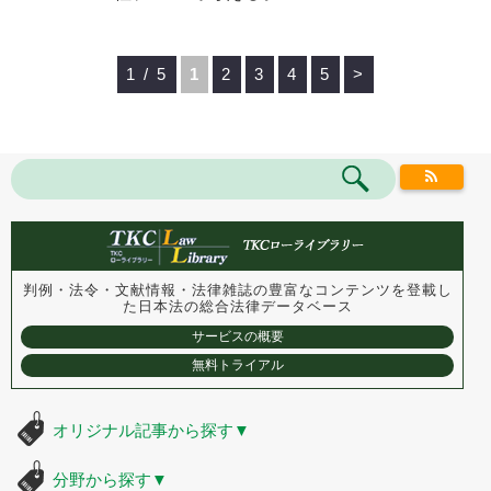
1 / 5
1
2
3
4
5
>
判例・法令・文献情報・法律雑誌の豊富なコンテンツを登載し
た
日本法の総合法律データベース
サービスの概要
無料トライアル
オリジナル記事から探す
▼
分野から探す
▼