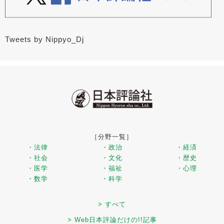
Tweets by Nippyo_Dj
［分野一覧］
・法律
・政治
・経済
・社会
・文化
・歴史
・医学
・福祉
・心理
・数学
・科学
> すべて
> Web日本評論だけの!!記事