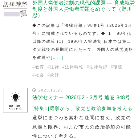
外国人労働者法制の現代的課題 — 育成就労
制度と外国人労働者問題をめぐって（野川
忍）
◆この記事は「法律時報」98巻1号（2026年1月
号）に掲載されているものです。◆ １ 90年代
以降の政策 (1) 1990年入管法制 日本では第二
次大戦後の長期間にわたって、外国人の就労資格
を教員や
[……]
#
教育
#
法律
#
法律時報
#
法律時評
#
環境
#
社会
#
統計
2025.12.25
法学セミナー 2026年2・3月号 通巻 848号
[特集1]選挙から、政党と政治参加を考える
選挙にまつわる素朴な疑問に答え、政党の
意義と限界、および市民の政治参加の可能
性について考える。