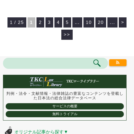
1 / 25
1
2
3
4
5
...
10
20
...
>
>>
判例・法令・文献情報・法律雑誌の豊富なコンテンツを登載し
た
日本法の総合法律データベース
サービスの概要
無料トライアル
オリジナル記事から探す
▼