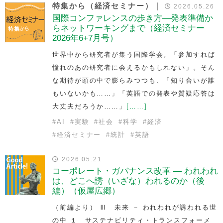
特集から（経済セミナー）｜
2026.05.26
国際コンファレンスの歩き方—発表準備か
らネットワーキングまで（経済セミナー
2026年6+7月号）
世界中から研究者が集う国際学会。「参加すれば
憧れのあの研究者に会えるかもしれない」。そん
な期待が頭の中で膨らみつつも、「知り合いが誰
もいないかも……」「英語での発表や質疑応答は
大丈夫だろうか……」
[……]
#
AI
#
実験
#
社会
#
科学
#
経済
#
経済セミナー
#
統計
#
英語
2026.05.21
コーポレート・ガバナンス改革 — われわれ
は、どこへ誘（いざな）われるのか（後
編）（仮屋広郷）
（前編より） Ⅲ 未来 － われわれが誘われる世
の中 １ サステナビリティ・トランスフォーメ