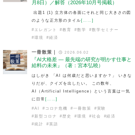
月8日）／解答（2026年10月号掲載）
出題1 (1) 立方体の各面にそれと同じ大きさの図
のような正方形のタイル
[……]
#
エレガント
#
教育
#
数学
#
数学セミナー
#
環境
#
経済
一冊散策｜
2026.06.02
『AI大格差 — 最先端の研究が明かす仕事と
給料の未来』（著：宮本弘曉）
はしがき 「AI は何歳だと思いますか？」 いきな
りだが、クイズを出したい。 この数年、
AI（Artificial Intelligence）という言葉は一気
に日常
[……]
#
AI
#
コロナ危機
#
一冊散策
#
実験
#
新型コロナ
#
歴史
#
環境
#
社会
#
経済
#
統計
#
英語