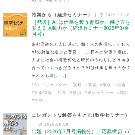
#
経済
#
経済セミナー
特集から（経済セミナー）｜
2026.07.28
［鼎談］AI は仕事を奪う脅威か、働き方を
変える原動力か（経済セミナー2026年8+9
月号）
進む高齢化と人口減少、働く人の多様化、そして
AIの急速な進歩と普及……。日本の労働市場は、
大きな社会の構造変化と時代のうねりにどう向き
合っていくべきだろうか？AIは仕事を奪うのか？
それとも深
[……]
#
AI
#
ジェンダー
#
実験
#
教育
#
環境
#
社会
#
社会保障
#
科学
#
経済
#
経済セミナー
#
統計
#
英語
エレガントな解答をもとむ(数学セミナー)
｜
2026.06.09
出題（2026年7月号掲載分）／応募締切（7