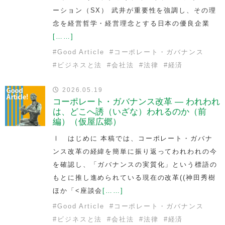
ーション（SX） 武井が重要性を強調し、その理
念を経営哲学・経営理念とする日本の優良企業
[……]
#
Good Article
#
コーポレート・ガバナンス
#
ビジネスと法
#
会社法
#
法律
#
経済
2026.05.19
コーポレート・ガバナンス改革 — われわれ
は、どこへ誘（いざな）われるのか（前
編）（仮屋広郷）
Ⅰ はじめに 本稿では、コーポレート・ガバナ
ンス改革の経緯を簡単に振り返ってわれわれの今
を確認し、「ガバナンスの実質化」という標語の
もとに推し進められている現在の改革((神田秀樹
ほか「<座談会
[……]
#
Good Article
#
コーポレート・ガバナンス
#
ビジネスと法
#
会社法
#
法律
#
経済