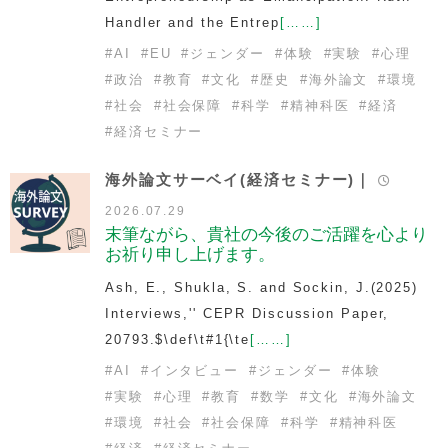
Handler and the Entrep
[……]
#
AI
#
EU
#
ジェンダー
#
体験
#
実験
#
心理
#
政治
#
教育
#
文化
#
歴史
#
海外論文
#
環境
#
社会
#
社会保障
#
科学
#
精神科医
#
経済
#
経済セミナー
海外論文サーベイ(経済セミナー)｜
2026.07.29
末筆ながら、貴社の今後のご活躍を心より
お祈り申し上げます。
Ash, E., Shukla, S. and Sockin, J.(2025)
Interviews,'' CEPR Discussion Paper,
20793.$\def\t#1{\te
[……]
#
AI
#
インタビュー
#
ジェンダー
#
体験
#
実験
#
心理
#
教育
#
数学
#
文化
#
海外論文
#
環境
#
社会
#
社会保障
#
科学
#
精神科医