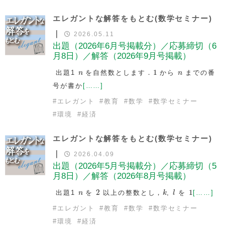
エレガントな解答をもとむ(数学セミナー)
｜
2026.05.11
出題（2026年6月号掲載分）／応募締切（6
月8日）／解答（2026年9月号掲載）
1
n
n
1
出題1
を自然数とします．
から
までの番
n
n
号が書か
[……]
#
エレガント
#
教育
#
数学
#
数学セミナー
#
環境
#
経済
エレガントな解答をもとむ(数学セミナー)
｜
2026.04.09
出題（2026年5月号掲載分）／応募締切（5
月8日）／解答（2026年8月号掲載）
2
k
l
1
n
2
1
出題1
を
以上の整数とし，
,
を
[……]
n
k
l
#
エレガント
#
教育
#
数学
#
数学セミナー
#
環境
#
経済