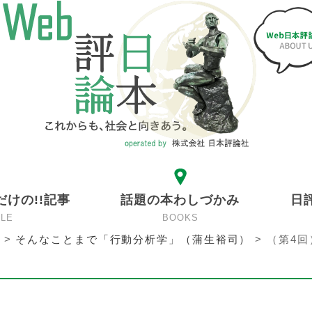
だけの!!記事
話題の本わしづかみ
日
CLE
BOOKS
>
そんなことまで「行動分析学」（蒲生裕司）
>
（第4回