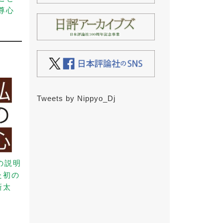
尊心
Tweets by Nippyo_Dj
の説明
た初の
新太