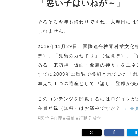
「悪い子はいねが～」
そろそろ今年も終わりですね。大晦日には
しれません。
2018年11月29日、国際連合教育科学
県）、「見島のカセドリ」（佐賀県）、「
ある「来訪神：仮面・仮装の神々」をユネ
すでに2009年に単独で登録されていた
加えて１つの遺産として申請し、登録が決
このコンテンツを閲覧するにはログインが
会員登録（無料）はお済みですか？
→ 会
#
医学
#
心理
#
福祉
#
行動分析学