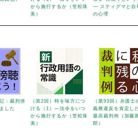
から施行するか（笠松珠
— スティグマと自
美）
の心理
記：裁判傍
（第2回）時を味方につ
（第93回）弁護士
ました
ける（1）—法令をいつ
義務違反を肯定し
から施行するか（笠松珠
最高裁判例（加藤
美）
郎）