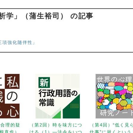
析学」（蒲生裕司） の記事
」
三項強化随伴性」
「合理的疑
（第2回）時を味方につ
（第4回）“低く見
根真也）
ける（1）—法令をいつ
仕事”に就くという