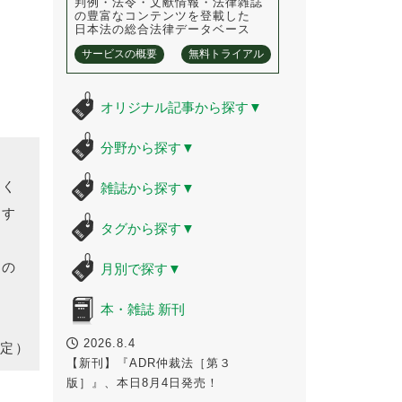
判例・法令・文献情報・法律雑誌
の豊富なコンテンツを登載した
日本法の総合法律データベース
サービスの概要
無料トライアル
オリジナル記事から探す
▼
分野から探す
▼
よく
雑誌から探す
▼
こす
タグから探す
▼
その
月別で探す
▼
本・雑誌 新刊
2026.8.4
定）
【新刊】『ADR仲裁法［第３
版］』、本日8月4日発売！