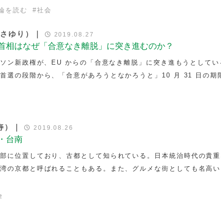
論を読む
#
社会
藤さゆり）｜
2019.08.27
新首相はなぜ「合意なき離脱」に突き進むのか？
ンソン新政権が、EU からの「合意なき離脱」に突き進もうとしてい
首選の段階から、「合意があろうとなかろうと」10 月 31 日の期
寿）｜
2019.08.26
・台南
西部に位置しており、古都として知られている。日本統治時代の貴重
台湾の京都と呼ばれることもある。また、グルメな街としても名高い
律