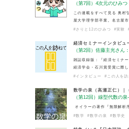
（第7回）4次元のひみつ
この連載をすべて見る 奥村弘
屋大学理学部卒業。名古屋
#
さりと12のひみつ
#
実験
経済セミナーインタビュ
（第2回）佐藤主光さん：
雑誌収録版：『経済セミナー』2
経済学会・石川賞受賞に際して
#
インタビュー
#
この人を訪
数学の泉（高瀬正仁）｜
（第12回）線型代数の
オイラーの著作『無限解析序説
#
数学
#
数学の泉
#
数学史