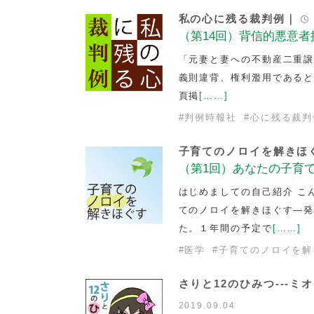
私の心に残る裁判例｜
（第14回）背信的悪意
「元妻と妻への不動産二重譲
義則違背、権利濫用であるとさ
頁掲
[……]
#
判例時報社
#
心に残る裁判
子育てのノロイを解きほ
（第1回）あなたの子育て
はじめましての自己紹介 こ
てのノロイを解きほぐす―
た。１年間の予定で
[……]
#
医学
#
子育てのノロイを解
さりと12のひみつ---
2019.09.04