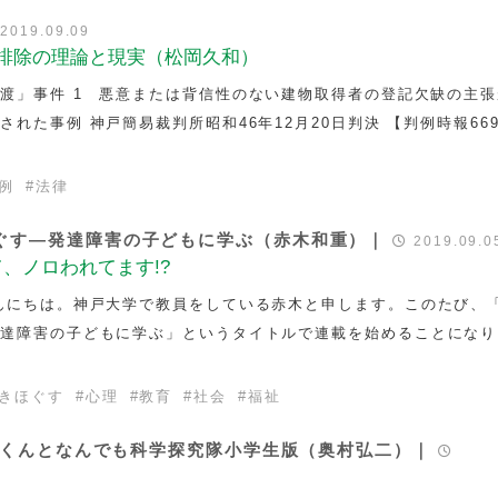
2019.09.09
者排除の理論と現実（松岡久和）
渡」事件 1 悪意または背信性のない建物取得者の登記欠缺の主張
れた事例 神戸簡易裁判所昭和46年12月20日判決 【判例時報669
例
#
法律
ぐす―発達障害の子どもに学ぶ（赤木和重）｜
2019.09.0
、ノロわれてます!?
んにちは。神戸大学で教員をしている赤木と申します。このたび、
発達障害の子どもに学ぶ」というタイトルで連載を始めることになり
きほぐす
#
心理
#
教育
#
社会
#
福祉
ミオくんとなんでも科学探究隊小学生版（奥村弘二）｜