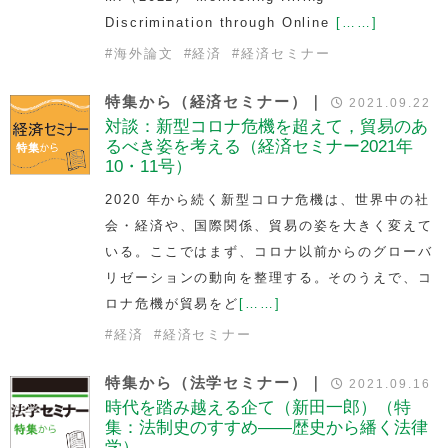
Discrimination through Online
[……]
#
海外論文
#
経済
#
経済セミナー
特集から（経済セミナー）｜
2021.09.22
対談：新型コロナ危機を超えて，貿易のあ
るべき姿を考える（経済セミナー2021年
10・11号）
2020 年から続く新型コロナ危機は、世界中の社
会・経済や、国際関係、貿易の姿を大きく変えて
いる。ここではまず、コロナ以前からのグローバ
リゼーションの動向を整理する。そのうえで、コ
ロナ危機が貿易をど
[……]
#
経済
#
経済セミナー
特集から（法学セミナー）｜
2021.09.16
時代を踏み越える企て（新田一郎）（特
集：法制史のすすめ――歴史から繙く法律
学）