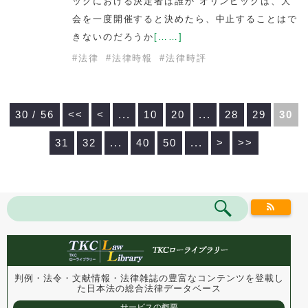
ックにおける決定者は誰か オリンピックは、大
会を一度開催すると決めたら、中止することはで
きないのだろうか
[……]
#
法律
#
法律時報
#
法律時評
30 / 56
<<
<
...
10
20
...
28
29
30
31
32
...
40
50
...
>
>>
判例・法令・文献情報・法律雑誌の豊富なコンテンツを登載し
た
日本法の総合法律データベース
サービスの概要