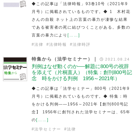
◆この記事は「法律時報」93巻10号（2021年9
月号）に掲載されているものです。◆ 1 木村花
さんの自殺 ネット上の言葉の暴力が凄惨な結果
である被害者の死に結びつくことがある。多数の
言葉の暴力により
[……]
#
法律
#
法律時報
#
法律時評
特集から（法学セミナー）｜
2021.08.24
判例はなぜ動くのか──解題に800号の祝辞
を添えて（片桐直人）（特集：創刊800号記
念 時をかける判例 1956～2021年）
◆この記事は「法学セミナー」800号（2021年9
月号）に掲載されているものです。◆ 特集：時
をかける判例――1956～2021年【創刊800号記
念】 1956年に創刊された法学セミナーは、65年
の
[……]
#
法学セミナー
#
法律