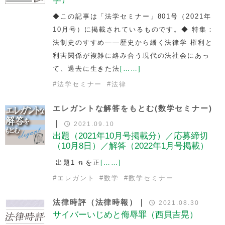
◆この記事は「法学セミナー」801号（2021年
10月号）に掲載されているものです。◆ 特集：
法制史のすすめ――歴史から繙く法律学 権利と
利害関係が複雑に絡み合う現代の法社会にあっ
て、過去に生きた法
[……]
#
法学セミナー
#
法律
エレガントな解答をもとむ(数学セミナー)
｜
2021.09.10
出題（2021年10月号掲載分）／応募締切
（10月8日）／解答（2022年1月号掲載）
n
出題1
を正
[……]
n
#
エレガント
#
数学
#
数学セミナー
法律時評（法律時報）｜
2021.08.30
サイバーいじめと侮辱罪（西貝吉晃）