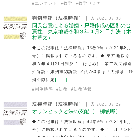
#
エレガント
#
数学
#
数学セミナー
判例時評（法律時報）｜
2021.07.30
同氏合意による婚姻・戸籍作成の区別の合
憲性：東京地裁令和３年４月21日判決（木
村草太）
◆この記事は「法律時報」93巻9号（2021年8月
号）に掲載されているものです。◆ 東京地裁令
和３年４月21日判決 1 はじめに─第二次夫婦別
姓訴訟・婚姻確認訴訟 民法750条は「夫婦は、婚
姻の際に定
[……]
#
判例時評
#
法律
#
法律時報
法律時評（法律時報）｜
2021.07.29
オリンピックと法の支配（上柳敏郎）
◆この記事は「法律時報」93巻9号（2021年8月
号）に掲載されているものです。◆ 1 オリンピ