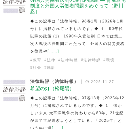
外国人労働者法制の現代的課題 — 育成就労
制度と外国人労働者問題をめぐって（野川
忍）
◆この記事は「法律時報」98巻1号（2026年1月
号）に掲載されているものです。◆ １ 90年代
以降の政策 (1) 1990年入管法制 日本では第二
次大戦後の長期間にわたって、外国人の就労資格
を教員や
[……]
#
教育
#
法律
#
法律時報
#
法律時評
#
環境
#
社会
#
統計
法律時評（法律時報）｜
2025.11.27
希望の灯（松尾陽）
◆この記事は「法律時報」97巻13号（2025年12
月号）に掲載されているものです。◆ １ 懐か
しい未来 太平洋戦争の終わりから80年、21世紀
が四半世紀過ぎようとしている。「2025年」と
いう年に過
[……]