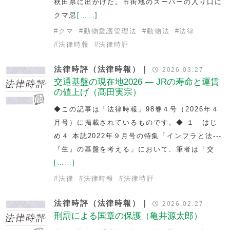
秋田県に出かけた。市街地のスーパーの入り口に
クマ忌
[……]
#
クマ
#
動物愛護管理法
#
動物法
#
法律
#
法律時報
#
法律時評
法律時評（法律時報）｜
2026.03.27
交通基盤の現在地2026 — JRの寿命と運賃
の値上げ（髙田実宗）
◆この記事は「法律時報」98巻４号（2026年４
月号）に掲載されているものです。◆ １ はじ
め４ 本誌2022年９月号の特集「インフラと法---
『生』の基盤を考える」において、筆者は「交
[……]
#
法律
#
法律時報
#
法律時評
法律時評（法律時報）｜
2026.02.27
刑罰による国章の保護（亀井源太郎）