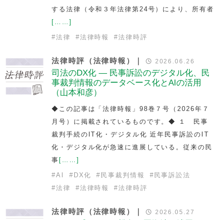
する法律（令和３年法律第24号）により、所有者
[……]
#
法律
#
法律時報
#
法律時評
法律時評（法律時報）｜
2026.06.26
司法のDX化 — 民事訴訟のデジタル化、民
事裁判情報のデータベース化とAIの活用
（山本和彦）
◆この記事は「法律時報」98巻７号（2026年７
月号）に掲載されているものです。◆ １ 民事
裁判手続のIT化・デジタル化 近年民事訴訟のIT
化・デジタル化が急速に進展している。従来の民
事
[……]
#
AI
#
DX化
#
民事裁判情報
#
民事訴訟法
#
法律
#
法律時報
#
法律時評
法律時評（法律時報）｜
2026.05.27