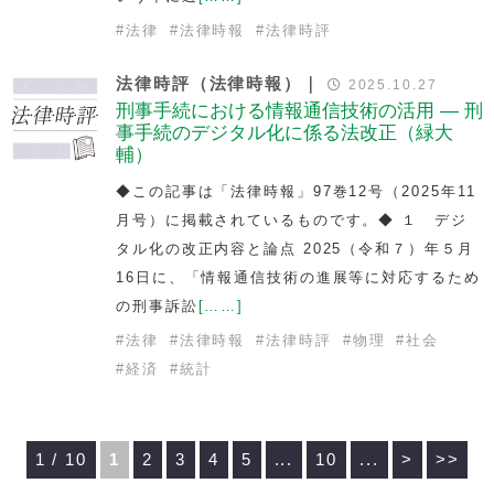
#
法律
#
法律時報
#
法律時評
法律時評（法律時報）｜
2025.10.27
刑事手続における情報通信技術の活用 — 刑
事手続のデジタル化に係る法改正（緑大
輔）
◆この記事は「法律時報」97巻12号（2025年11
月号）に掲載されているものです。◆ １ デジ
タル化の改正内容と論点 2025（令和７）年５月
16日に、「情報通信技術の進展等に対応するため
の刑事訴訟
[……]
#
法律
#
法律時報
#
法律時評
#
物理
#
社会
#
経済
#
統計
1 / 10
1
2
3
4
5
...
10
...
>
>>