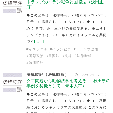
トランプのイラン戦争と国際法（浅田正
彦）
◆この記事は「法律時報」98巻６号（2026年６
月号）に掲載されているものです。◆ １ はじ
めに 再び、否、三たびの暴挙である。第二期ト
ランプ政権は、2025年６月にイスラエルと共同
でイ
[……]
#
イスラエル
#
イラン戦争
#
トランプ政権
#
国際政治
#
国際法
#
法律
#
法律時報
#
法律時評
法律時評（法律時報）｜
2026.04.27
クマ問題から動物法学を考える — 秋田県の
事例を契機として（青木人志）
◆この記事は「法律時報」98巻５号（2026年５
月号）に掲載されているものです。◆ １ 秋田
県におけるツキノワグマの大量出没 この２月に