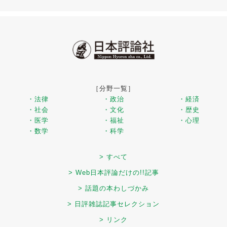
［分野一覧］
・法律
・政治
・経済
・社会
・文化
・歴史
・医学
・福祉
・心理
・数学
・科学
> すべて
> Web日本評論だけの!!記事
> 話題の本わしづかみ
> 日評雑誌記事セレクション
> リンク