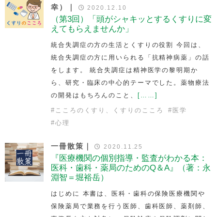
幸）｜
2020.12.10
（第3回）「頭がシャキッとするくすりに変
えてもらえませんか」
統合失調症の方の生活とくすりの役割 今回は、
統合失調症の方に用いられる「抗精神病薬」の話
をします。 統合失調症は精神医学の黎明期か
ら、研究・臨床の中心的テーマでした。薬物療法
の開発はもちろんのこと、
[……]
#
こころのくすり、くすりのこころ
#
医学
#
心理
一冊散策｜
2020.11.25
『医療機関の個別指導・監査がわかる本：
医科・歯科・薬局のためのQ＆A』（著：永
淵智＝堀裕岳）
はじめに 本書は、医科・歯科の保険医療機関や
保険薬局で業務を行う医師、歯科医師、薬剤師、