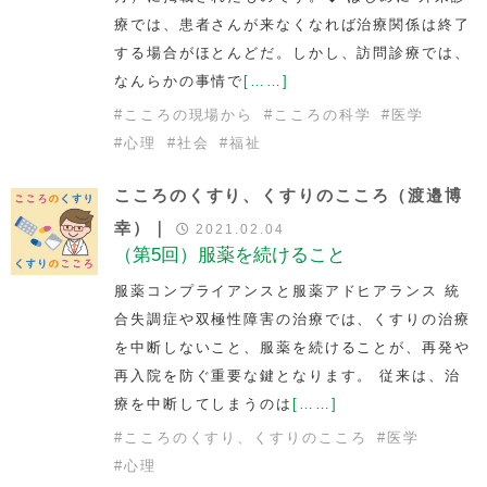
療では、患者さんが来なくなれば治療関係は終了
する場合がほとんどだ。しかし、訪問診療では、
なんらかの事情で
[……]
#
こころの現場から
#
こころの科学
#
医学
#
心理
#
社会
#
福祉
こころのくすり、くすりのこころ（渡邉博
幸）｜
2021.02.04
（第5回）服薬を続けること
服薬コンプライアンスと服薬アドヒアランス 統
合失調症や双極性障害の治療では、くすりの治療
を中断しないこと、服薬を続けることが、再発や
再入院を防ぐ重要な鍵となります。 従来は、治
療を中断してしまうのは
[……]
#
こころのくすり、くすりのこころ
#
医学
#
心理