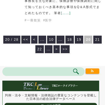
事務長を主な対象に、保険診療や保険調剤に関し
て知っておくべき基本的な事項をQ＆A形式でま
とめたものです。 筆者
[……]
#
一冊散策
#
医学
20 / 28
<<
<
...
10
...
18
19
20
21
22
...
>
>>
判例・法令・文献情報・法律雑誌の豊富なコンテンツを登載し
た
日本法の総合法律データベース