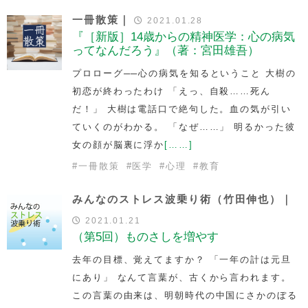
一冊散策｜
2021.01.28
『［新版］14歳からの精神医学：心の病気
ってなんだろう』（著：宮田雄吾）
プロローグ──心の病気を知るということ 大樹の
初恋が終わったわけ 「えっ、自殺……死ん
だ！」 大樹は電話口で絶句した。血の気が引い
ていくのがわかる。 「なぜ……」 明るかった彼
女の顔が脳裏に浮か
[……]
#
一冊散策
#
医学
#
心理
#
教育
みんなのストレス波乗り術（竹田伸也）｜
2021.01.21
（第5回）ものさしを増やす
去年の目標、覚えてますか？ 「一年の計は元旦
にあり」 なんて言葉が、古くから言われます。
この言葉の由来は、明朝時代の中国にさかのぼる