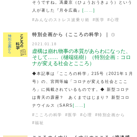
そうですね。馮慶京（ひょうおうきょう）という
人が著した『月令広義』
[……]
#
みんなのストレス波乗り術
#
医学
#
心理
特別企画から（こころの科学）｜
2021.01.18
虚構は崩れ物事の本質があらわになった、
そして……（樋端佑樹）（特別企画：コロ
ナが変える社会とこころ）
◆本記事は「こころの科学」215号（2021年１月
号）の、宮岡等編「コロナが変える社会とここ
ろ」に掲載されているものです。◆ 新型コロナ
は青天の霹靂？ あくまではじまり？ 新型コロ
ナウイルス（SARS
[……]
#
こころの科学
#
医学
#
心理
#
特別企画から
#
福祉