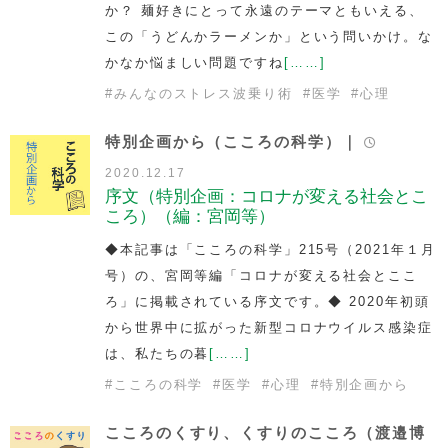
か？ 麺好きにとって永遠のテーマともいえる、
この「うどんかラーメンか」という問いかけ。な
かなか悩ましい問題ですね
[……]
#
みんなのストレス波乗り術
#
医学
#
心理
特別企画から（こころの科学）｜
2020.12.17
序文（特別企画：コロナが変える社会とこ
ころ）（編：宮岡等）
◆本記事は「こころの科学」215号（2021年１月
号）の、宮岡等編「コロナが変える社会とここ
ろ」に掲載されている序文です。◆ 2020年初頭
から世界中に拡がった新型コロナウイルス感染症
は、私たちの暮
[……]
#
こころの科学
#
医学
#
心理
#
特別企画から
こころのくすり、くすりのこころ（渡邉博