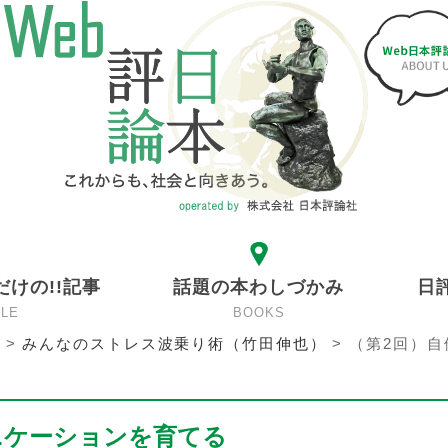
だけの!!記事
話題の本わしづかみ
日
CLE
BOOKS
>
みんなのストレス波乗り術（竹田伸也）
>
（第2回）自
ニケーションを育てる