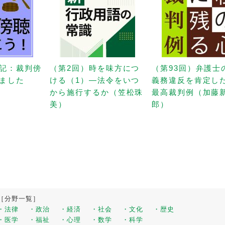
記：裁判傍
（第2回）時を味方につ
（第93回）弁護士
ました
ける（1）—法令をいつ
義務違反を肯定し
から施行するか（笠松珠
最高裁判例（加藤
美）
郎）
［分野一覧］
・法律
・政治
・経済
・社会
・文化
・歴史
・医学
・福祉
・心理
・数学
・科学