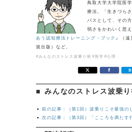
鳥取大学大学院医
療法。「生きづら
パスとして、その
弱さをかわいく思
あう認知療法トレーニング・ブック
』（遠
規出版）など。
#
みんなのストレス波乗り術
#
医学
#
心理
みんなのストレス波乗り
前の記事：（第1回）波乗りこそ最強の
次の記事：（第3回）「こころを満たす