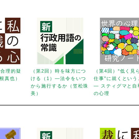
「合理的疑
（第2回）時を味方につ
（第4回）“低く見
根真也）
ける（1）—法令をいつ
仕事”に就くという
から施行するか（笠松珠
— スティグマと自
美）
の心理