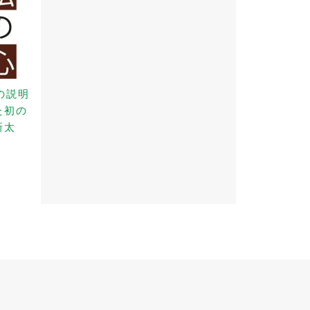
の説明
た初の
新太