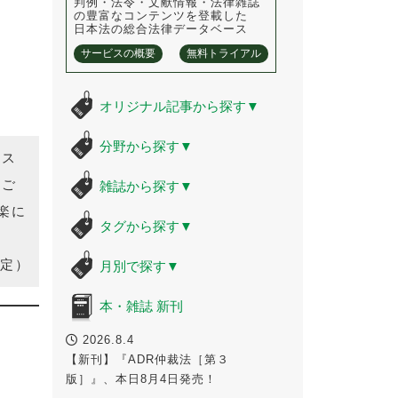
判例・法令・文献情報・法律雑誌
の豊富なコンテンツを登載した
日本法の総合法律データベース
サービスの概要
無料トライアル
オリジナル記事から探す
▼
分野から探す
▼
泡ス
すご
雑誌から探す
▼
楽に
タグから探す
▼
定）
月別で探す
▼
本・雑誌 新刊
2026.8.4
【新刊】『ADR仲裁法［第３
版］』、本日8月4日発売！