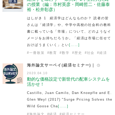
の授業（編：市村英彦・岡崎哲二・佐藤泰
裕・松井彰彦）
はしがき 1 経済学はどんなものか？ 読者の皆
さんは「経済学」や、中学や高校の社会科の教科
書に載っている「市場」について、どのようなイ
メージをお持ちだろうか。「経済は市場に任せて
おけばうまくいく」とい
[……]
#
一冊散策
#
教育
#
数学
#
歴史
#
社会
#
経済
海外論文サーベイ(経済セミナー)｜
2020.04.10
動的な価格設定で新世代の配車システムを
活かせ！
Castillo, Juan Camilo, Dan Knoepfle and E.
Glen Weyl (2017) "Surge Pricing Solves the
Wild Goose Cha
[……]
#
海外論文
#
経済
#
経済セミナー