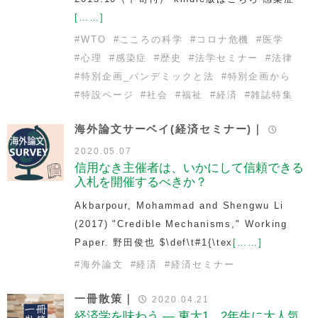
[……]
#
WTO
#
こころの科学
#
コロナ危機
#
医学
#
心理
#
感染症
#
歴史
#
法学セミナー
#
法律
#
特別企画_パンデミックと法
#
特別企画から
#
特設ページ
#
社会
#
福祉
#
経済
#
雑誌特集
海外論文サーベイ(経済セミナー)｜
2020.05.07
信用なき主催者は、いかにして信頼できる
入札を開催するべきか？
Akbarpour, Mohammad and Shengwu Li
(2017) "Credible Mechanisms," Working
Paper. 野田俊也 $\def\t#1{\tex
[……]
#
海外論文
#
経済
#
経済セミナー
一冊散策｜
2020.04.21
経済学を味わう — 東大1、2年生に大人気