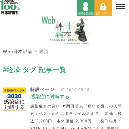
Web日本評論
>
経済
#経済 タグ 記事一覧
特設ページ｜
2020.05.25
感染症に対峙する
感染症との闘い ▼岡田晴恵『病いと癒しの人間
史：ペストからエボラウイルスまで』 定価：税
込 2,200円（本体価格 2,000円） 発刊年月：
2015.10（下旬刊） kindle版はこちら 感染症