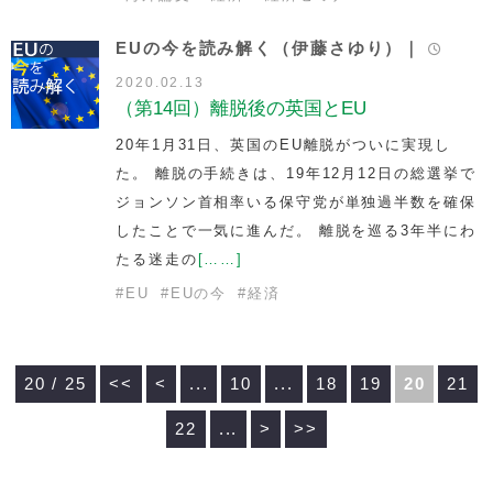
EUの今を読み解く（伊藤さゆり）｜
2020.02.13
（第14回）離脱後の英国とEU
20年1月31日、英国のEU離脱がついに実現し
た。 離脱の手続きは、19年12月12日の総選挙で
ジョンソン首相率いる保守党が単独過半数を確保
したことで一気に進んだ。 離脱を巡る3年半にわ
たる迷走の
[……]
#
EU
#
EUの今
#
経済
20 / 25
<<
<
...
10
...
18
19
20
21
22
...
>
>>