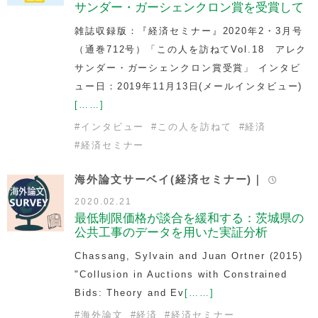
サンダー・ガーシェンクロン賞を受賞して
雑誌収録版：『経済セミナー』2020年2・3月号
（通巻712号）「この人を訪ねてVol.18 アレク
サンダー・ガーシェンクロン賞受賞」 インタビ
ュー日：2019年11月13日(メールインタビュー)
[……]
#
インタビュー
#
この人を訪ねて
#
経済
#
経済セミナー
海外論文サーベイ(経済セミナー)｜
2020.02.21
最低制限価格が談合を緩和する：茨城県の
公共工事のデータを用いた実証分析
Chassang, Sylvain and Juan Ortner (2015)
"Collusion in Auctions with Constrained
Bids: Theory and Ev
[……]
#
海外論文
#
経済
#
経済セミナー