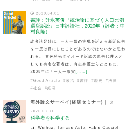
2020.04.01
書評：升永英俊『統治論に基づく人口比例
選挙訴訟』日本評論社，2020年（評者：中
村良隆）
読者諸兄姉は、一人一票の実現を訴える新聞広告
を一度は目にしたことがあるのではないかと思わ
れる。 青色発光ダイオード訴訟の原告代理人と
しても有名な著者は、有志弁護士らとともに、
2009年に「一人一票実
[……]
#
Good Article
#
政治
#
書評
#
歴史
#
法律
#
社会
#
経済
海外論文サーベイ(経済セミナー)｜
2020.03.31
科学者を科学する
Li, Weihua, Tomaso Aste, Fabio Caccioli