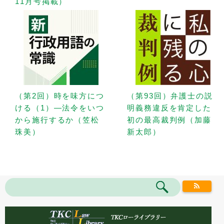
11月号掲載）
（第2回）時を味方につ
（第93回）弁護士の説
ける（1）—法令をいつ
明義務違反を肯定した
から施行するか（笠松
初の最高裁判例（加藤
珠美）
新太郎）