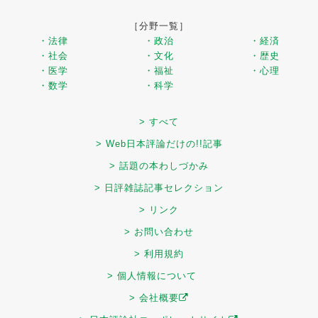
［分野一覧］
・法律
・政治
・経済
・社会
・文化
・歴史
・医学
・福祉
・心理
・数学
・科学
> すべて
> Web日本評論だけの!!記事
> 話題の本わしづかみ
> 日評雑誌記事セレクション
> リンク
> お問い合わせ
> 利用規約
> 個人情報について
> 会社概要