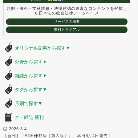
判例・法令・文献情報・法律雑誌の豊富なコンテンツを登載し
た
日本法の総合法律データベース
サービスの概要
無料トライアル
オリジナル記事から探す
▼
分野から探す
▼
雑誌から探す
▼
タグから探す
▼
月別で探す
▼
本・雑誌 新刊
2026.8.4
【新刊】『ADR仲裁法［第３版］』、本日8月4日発売！