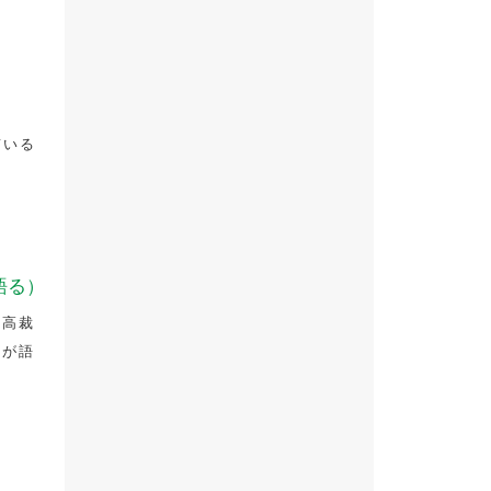
れている
語る）
最高裁
士が語