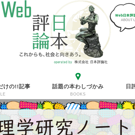
だけの!!記事
話題の本わしづかみ
日
CLE
BOOKS