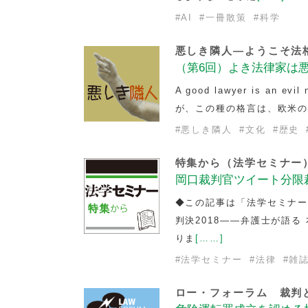
#
AI
#
一冊散策
#
科学
悪しき隣人―ようこそ法
（第6回）よき法律家は
A good lawyer is a
が、この種の格言は、欧米
#
悪しき隣人
#
文化
#
歴史
特集から（法学セミナー
岡口裁判官ツイート分限
◆この記事は「法学セミナー」
判決2018――弁護士が語る
りま
[……]
#
法学セミナー
#
法律
#
雑
ロー・フォーラム 裁判