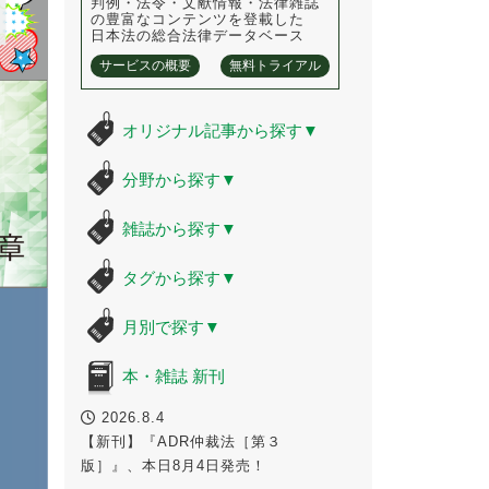
判例・法令・文献情報・法律雑誌
の豊富なコンテンツを登載した
日本法の総合法律データベース
サービスの概要
無料トライアル
オリジナル記事から探す
▼
分野から探す
▼
雑誌から探す
▼
タグから探す
▼
月別で探す
▼
本・雑誌 新刊
2026.8.4
【新刊】『ADR仲裁法［第３
版］』、本日8月4日発売！