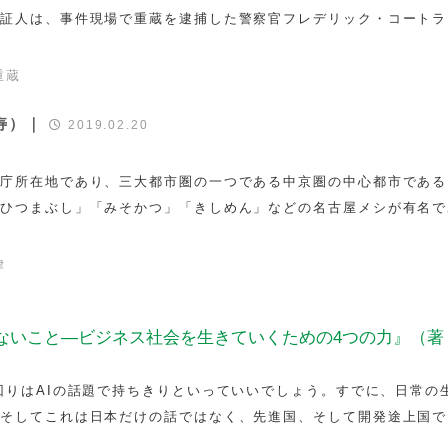
側証人は、事件現場で重蔵を逮捕した警察官フレデリック・コートラ
重蔵
寿）｜
2019.02.20
県庁所在地であり、三大都市圏の一つである中京圏の中心都市である
「ひつまぶし」「みそかつ」「きしめん」などの名古屋メシが有名で
律
きないこと—ビジネス社会を生きていくための4つの力』（著
回りはAIの話題で持ちきりといっていいでしょう。すでに、日常の
。そしてこれは日本だけの話ではなく、先進国、そして開発途上国で