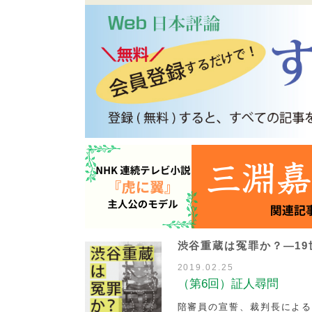
渋谷重蔵は冤罪か？―1
2019.02.25
（第6回）証人尋問
陪審員の宣誓、裁判長によ