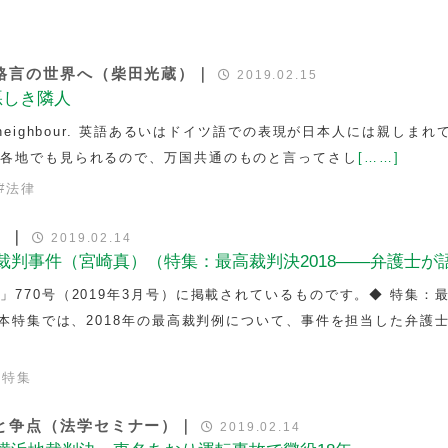
格言の世界へ（柴田光蔵）｜
2019.02.15
悪しき隣人
n evil neighbour. 英語あるいはドイツ語での表現が日本人には親しま
の各地でも見られるので、万国共通のものと言ってさし
[……]
#
法律
）｜
2019.02.14
裁判事件（宮崎真）（特集：最高裁判決2018――弁護士が
770号（2019年3月号）に掲載されているものです。◆ 特集：
 本特集では、2018年の最高裁判例について、事件を担当した弁護
誌特集
と争点（法学セミナー）｜
2019.02.14