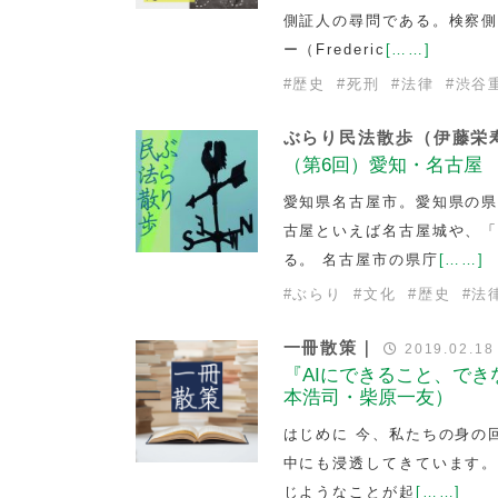
側証人の尋問である。検察
ー（Frederic
[……]
#
歴史
#
死刑
#
法律
#
渋谷
ぶらり民法散歩（伊藤栄
（第6回）愛知・名古屋
愛知県名古屋市。愛知県の
古屋といえば名古屋城や、
る。 名古屋市の県庁
[……]
#
ぶらり
#
文化
#
歴史
#
法
一冊散策｜
2019.02.18
『AIにできること、で
本浩司・柴原一友）
はじめに 今、私たちの身の
中にも浸透してきています
じようなことが起
[……]