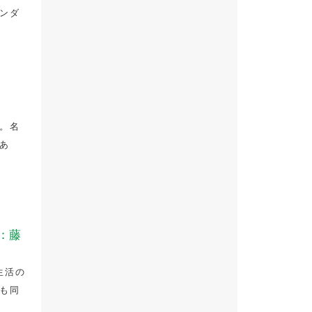
ンダ
。名
あ
：藤
生活の
も同