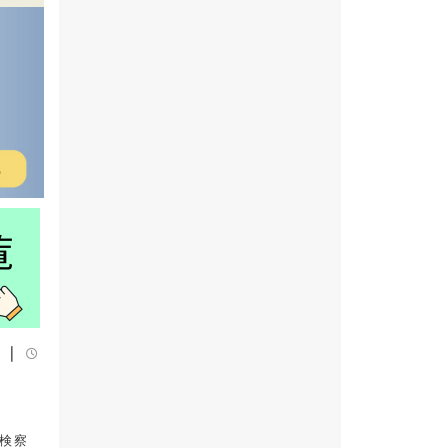
）｜
検察