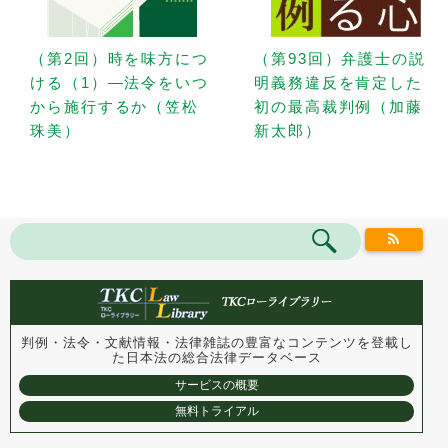
（第2回）時を味方につ
（第93回）弁護士の説
ける（1）—法令をいつ
明義務違反を肯定した
から施行するか（笠松
初の最高裁判例（加藤
珠美）
新太郎）
判例・法令・文献情報・法律雑誌の豊富なコンテンツを登載し
た
日本法の総合法律データベース
サービスの概要
無料トライアル