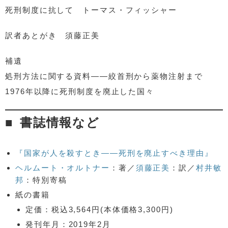
死刑制度に抗して トーマス・フィッシャー
訳者あとがき 須藤正美
補遺
処刑方法に関する資料――絞首刑から薬物注射まで
1976年以降に死刑制度を廃止した国々
書誌情報など
『国家が人を殺すとき――死刑を廃止すべき理由』
ヘルムート・オルトナー
：著／
須藤正美
：訳／
村井敏
邦
：特別寄稿
紙の書籍
定価：税込3,564円(本体価格3,300円)
発刊年月：2019年2月