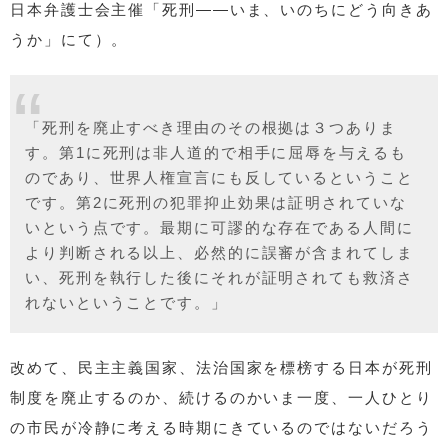
日本弁護士会主催「死刑――いま、いのちにどう向きあ
うか」にて）。
「死刑を廃止すべき理由のその根拠は３つありま
す。第1に死刑は非人道的で相手に屈辱を与えるも
のであり、世界人権宣言にも反しているということ
です。第2に死刑の犯罪抑止効果は証明されていな
いという点です。最期に可謬的な存在である人間に
より判断される以上、必然的に誤審が含まれてしま
い、死刑を執行した後にそれが証明されても救済さ
れないということです。」
改めて、民主主義国家、法治国家を標榜する日本が死刑
制度を廃止するのか、続けるのかいま一度、一人ひとり
の市民が冷静に考える時期にきているのではないだろう