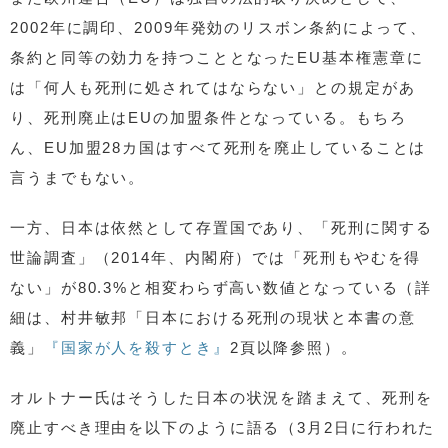
2002年に調印、2009年発効のリスボン条約によって、
条約と同等の効力を持つこととなったEU基本権憲章に
は「何人も死刑に処されてはならない」との規定があ
り、死刑廃止はEUの加盟条件となっている。もちろ
ん、EU加盟28カ国はすべて死刑を廃止していることは
言うまでもない。
一方、日本は依然として存置国であり、「死刑に関する
世論調査」（2014年、内閣府）では「死刑もやむを得
ない」が80.3%と相変わらず高い数値となっている（詳
細は、村井敏邦「日本における死刑の現状と本書の意
義」
『国家が人を殺すとき』
2頁以降参照）。
オルトナー氏はそうした日本の状況を踏まえて、死刑を
廃止すべき理由を以下のように語る（3月2日に行われた