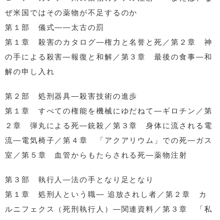
ぜ米国ではその薬物が不足するのか
第１部 儀式――太古の罰
第１章 殺害のカタログ―権力と名誉と死／第２章 神
の手による殺害―報復と和解／第３章 最後の食事―和
解の申し入れ
第２部 処刑器具―殺害技術の進歩
第１章 すべての権能を機械にゆだねて―ギロチン／第
２章 弾丸による死―銃殺／第３章 身体に流される電
流―電気椅子／第４章 「アクアリウム」での死―ガス
室／第５章 血管からもたらされる死―薬物注射
第３部 執行人―法の手となり足となり
第１章 処刑人という職― 追放されし者／第２章 カ
ルニフェクス（死刑執行人）―関連資料／第３章 「私