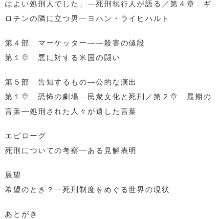
はよい処刑人でした」―死刑執行人が語る／第４章 ギ
ロチンの隣に立つ男―ヨハン・ライヒハルト
第４部 マーケッター――殺害の値段
第１章 悪に対する米国の闘い
第５部 告知するもの―公的な演出
第１章 恐怖の劇場―民衆文化と死刑／第２章 最期の
言葉―処刑された人々が遺した言葉
エピローグ
死刑についての考察―ある見解表明
展望
希望のとき？―死刑制度をめぐる世界の現状
あとがき