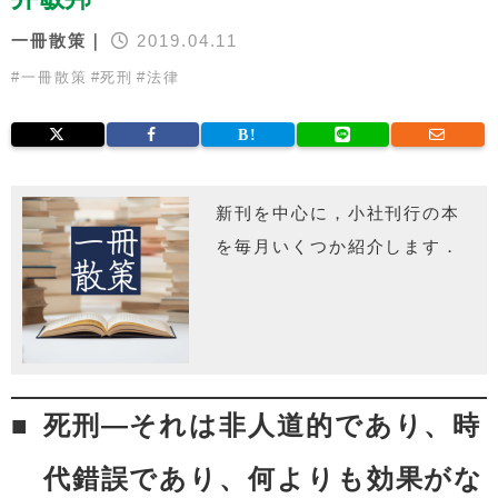
一冊散策｜
2019.04.11
#
一冊散策
#
死刑
#
法律
新刊を中心に，小社刊行の本
を毎月いくつか紹介します．
死刑―それは非人道的であり、時
代錯誤であり、何よりも効果がな