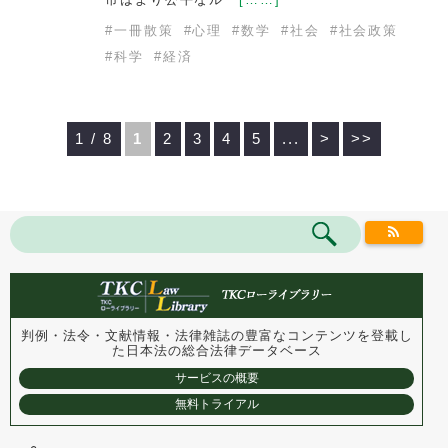
#
一冊散策
#
心理
#
数学
#
社会
#
社会政策
#
科学
#
経済
1 / 8
1
2
3
4
5
...
>
>>
判例・法令・文献情報・法律雑誌の豊富なコンテンツを登載し
た
日本法の総合法律データベース
サービスの概要
無料トライアル