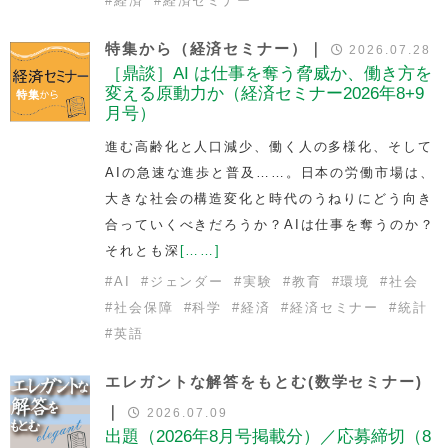
#
経済
#
経済セミナー
特集から（経済セミナー）｜
2026.07.28
［鼎談］AI は仕事を奪う脅威か、働き方を
変える原動力か（経済セミナー2026年8+9
月号）
進む高齢化と人口減少、働く人の多様化、そして
AIの急速な進歩と普及……。日本の労働市場は、
大きな社会の構造変化と時代のうねりにどう向き
合っていくべきだろうか？AIは仕事を奪うのか？
それとも深
[……]
#
AI
#
ジェンダー
#
実験
#
教育
#
環境
#
社会
#
社会保障
#
科学
#
経済
#
経済セミナー
#
統計
#
英語
エレガントな解答をもとむ(数学セミナー)
｜
2026.07.09
出題（2026年8月号掲載分）／応募締切（8