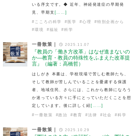
いる序文です。◆ 近年、神経発達症の早期発
見、早期支
[……]
#
こころの科学
#
医学
#
心理
#
特別企画から
#
環境
#
福祉
#
科学
一冊散策｜
2025.11.07
『教員の「働き方改革」はなぜ進まないの
か—教育・教員の特殊性をふまえた改革提
言』（編著：高橋哲）
はしがき 本書は、学校現場で苦しむ教師たち、
そして教師が苦しんでいることを憂慮する保護
者、地域住民、さらには、これから教師になろう
か迷っている方々に手にとっていただくことを想
定しています。後に詳しく紹
[……]
#
一冊散策
#
政治
#
教育
#
法律
#
社会
#
科学
一冊散策｜
2025.10.29