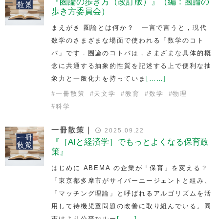
『圏論の歩き方（改訂版）』（編：圏論の
歩き方委員会）
まえがき 圏論とは何か？ 一言で言うと，現代
数学のさまざまな場面で使われる「数学のコト
バ」です．圏論のコトバは，さまざまな具体的概
念に共通する抽象的性質を記述する上で便利な抽
象力と一般化力を持っていま
[……]
#
一冊散策
#
天文学
#
教育
#
数学
#
物理
#
科学
一冊散策｜
2025.09.22
『［AIと経済学］でもっとよくなる保育政
策』
はじめに ABEMA の企業が「保育」を変える？
「東京都多摩市がサイバーエージェントと組み、
「マッチング理論」と呼ばれるアルゴリズムを活
用して待機児童問題の改善に取り組んでいる。同
市はより公平なルー
[……]