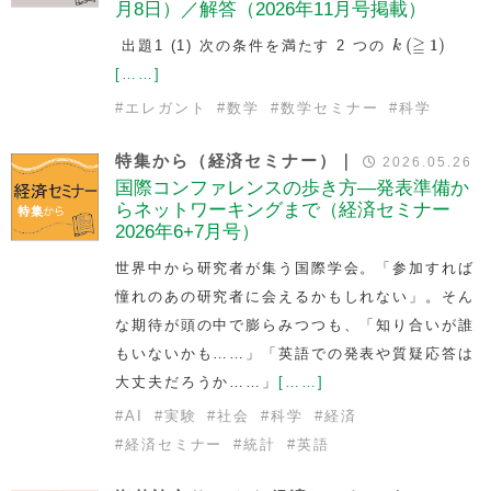
月8日）／解答（2026年11月号掲載）
k
(
≧
1
)
≧
(
1
)
出題1 (1) 次の条件を満たす 2 つの
k
[……]
#
エレガント
#
数学
#
数学セミナー
#
科学
特集から（経済セミナー）｜
2026.05.26
国際コンファレンスの歩き方—発表準備か
らネットワーキングまで（経済セミナー
2026年6+7月号）
世界中から研究者が集う国際学会。「参加すれば
憧れのあの研究者に会えるかもしれない」。そん
な期待が頭の中で膨らみつつも、「知り合いが誰
もいないかも……」「英語での発表や質疑応答は
大丈夫だろうか……」
[……]
#
AI
#
実験
#
社会
#
科学
#
経済
#
経済セミナー
#
統計
#
英語