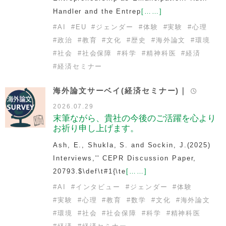
Handler and the Entrep
[……]
#
AI
#
EU
#
ジェンダー
#
体験
#
実験
#
心理
#
政治
#
教育
#
文化
#
歴史
#
海外論文
#
環境
#
社会
#
社会保障
#
科学
#
精神科医
#
経済
#
経済セミナー
海外論文サーベイ(経済セミナー)｜
2026.07.29
末筆ながら、貴社の今後のご活躍を心より
お祈り申し上げます。
Ash, E., Shukla, S. and Sockin, J.(2025)
Interviews,'' CEPR Discussion Paper,
20793.$\def\t#1{\te
[……]
#
AI
#
インタビュー
#
ジェンダー
#
体験
#
実験
#
心理
#
教育
#
数学
#
文化
#
海外論文
#
環境
#
社会
#
社会保障
#
科学
#
精神科医