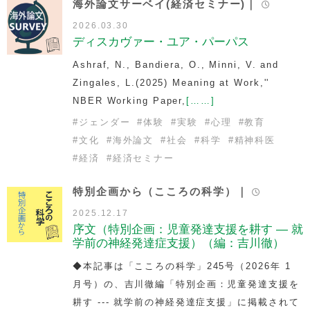
海外論文サーベイ(経済セミナー)｜
2026.03.30
ディスカヴァー・ユア・パーパス
Ashraf, N., Bandiera, O., Minni, V. and
Zingales, L.(2025)
Meaning at Work,''
NBER Working Paper,
[……]
#
ジェンダー
#
体験
#
実験
#
心理
#
教育
#
文化
#
海外論文
#
社会
#
科学
#
精神科医
#
経済
#
経済セミナー
特別企画から（こころの科学）｜
2025.12.17
序文（特別企画：児童発達支援を耕す — 就
学前の神経発達症支援）（編：吉川徹）
◆本記事は「こころの科学」245号（2026年 1
月号）の、吉川徹編「特別企画：児童発達支援を
耕す --- 就学前の神経発達症支援」に掲載されて