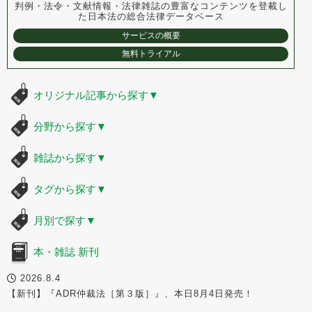
判例・法令・文献情報・法律雑誌の豊富なコンテンツを登載し
た
日本法の総合法律データベース
サービスの概要
無料トライアル
オリジナル記事から探す
▼
分野から探す
▼
雑誌から探す
▼
タグから探す
▼
月別で探す
▼
本・雑誌 新刊
2026.8.4
【新刊】『ADR仲裁法［第３版］』、本日8月4日発売！