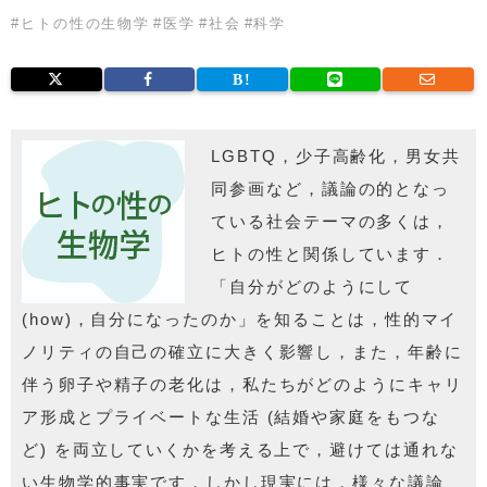
#
ヒトの性の生物学
#
医学
#
社会
#
科学
LGBTQ，少子高齢化，男女共
同参画など，議論の的となっ
ている社会テーマの多くは，
ヒトの性と関係しています．
「自分がどのようにして
(how)，自分になったのか」を知ることは，性的マイ
ノリティの自己の確立に大きく影響し，また，年齢に
伴う卵子や精子の老化は，私たちがどのようにキャリ
ア形成とプライベートな生活 (結婚や家庭をもつな
ど) を両立していくかを考える上で，避けては通れな
い生物学的事実です．しかし現実には，様々な議論