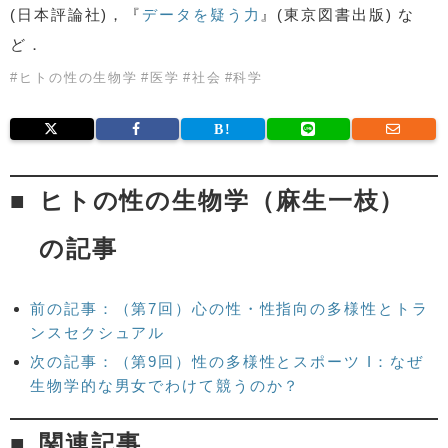
(日本評論社)，『
データを疑う力
』(東京図書出版) な
ど．
#
ヒトの性の生物学
#
医学
#
社会
#
科学
ヒトの性の生物学（麻生一枝）
の記事
前の記事：（第7回）心の性・性指向の多様性とトラ
ンスセクシュアル
次の記事：（第9回）性の多様性とスポーツ I：なぜ
生物学的な男女でわけて競うのか？
関連記事