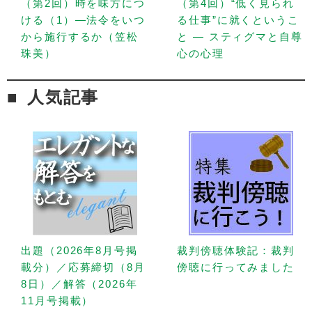
（第2回）時を味方につ
（第4回）“低く見られ
ける（1）—法令をいつ
る仕事”に就くというこ
から施行するか（笠松
と — スティグマと自尊
珠美）
心の心理
人気記事
出題（2026年8月号掲
裁判傍聴体験記：裁判
載分）／応募締切（8月
傍聴に行ってみました
8日）／解答（2026年
11月号掲載）