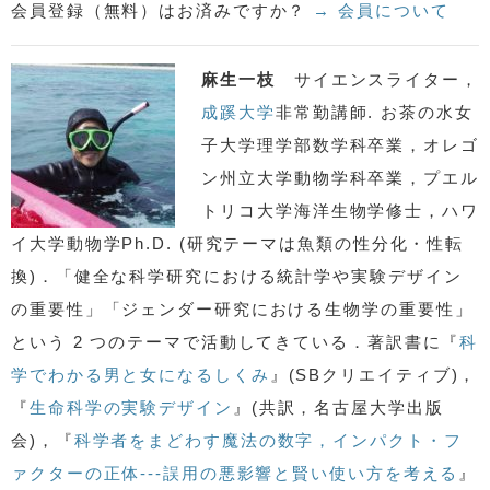
会員登録（無料）はお済みですか？
→ 会員について
麻生一枝
サイエンスライター，
成蹊大学
非常勤講師. お茶の水女
子大学理学部数学科卒業，オレゴ
ン州立大学動物学科卒業，プエル
トリコ大学海洋生物学修士，ハワ
イ大学動物学Ph.D. (研究テーマは魚類の性分化・性転
換)．「健全な科学研究における統計学や実験デザイン
の重要性」「ジェンダー研究における生物学の重要性」
という 2 つのテーマで活動してきている．著訳書に『
科
学でわかる男と女になるしくみ
』(SBクリエイティブ)，
『
生命科学の実験デザイン
』(共訳，名古屋大学出版
会)，『
科学者をまどわす魔法の数字，インパクト・フ
ァクターの正体---誤用の悪影響と賢い使い方を考える
』