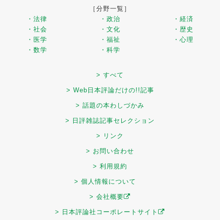
［分野一覧］
・法律
・政治
・経済
・社会
・文化
・歴史
・医学
・福祉
・心理
・数学
・科学
> すべて
> Web日本評論だけの!!記事
> 話題の本わしづかみ
> 日評雑誌記事セレクション
> リンク
> お問い合わせ
> 利用規約
> 個人情報について
> 会社概要
> 日本評論社コーポレートサイト