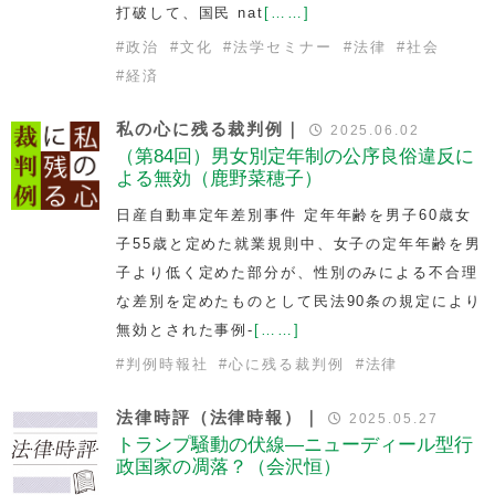
打破して、国民 nat
[……]
#
政治
#
文化
#
法学セミナー
#
法律
#
社会
#
経済
私の心に残る裁判例｜
2025.06.02
（第84回）男女別定年制の公序良俗違反に
よる無効（鹿野菜穂子）
日産自動車定年差別事件 定年年齢を男子60歳女
子55歳と定めた就業規則中、女子の定年年齢を男
子より低く定めた部分が、性別のみによる不合理
な差別を定めたものとして民法90条の規定により
無効とされた事例-
[……]
#
判例時報社
#
心に残る裁判例
#
法律
法律時評（法律時報）｜
2025.05.27
トランプ騒動の伏線—ニューディール型行
政国家の凋落？（会沢恒）