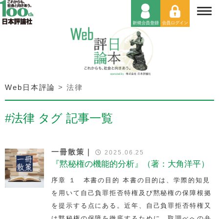
Web日本評論
>
法律
#法律 タグ 記事一覧
一冊散策｜
2025.06.25
『黙秘権の機能的分析』（著：大角洋平）
序章 １ 本書の目的 本書の目的は、学際的知見
を用いて自己負罪拒否特権及び黙秘権の保障根拠
を提示する点にある。近年、自己負罪拒否特権又
は黙秘権の保障を徹底するために、取調べへの弁