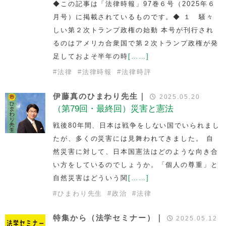
◆この記事は「法律時報」97巻６号（2025年６
月号）に掲載されているものです。◆ １ 騒々
しい第２次トランプ政権の始動 本号が刊行され
るのはアメリカ合衆国で第２次トランプ政権が発
足しておよそ半年の時
[……]
#
法律
#
法律時報
#
法律時評
伊藤真のひまわり先生｜
2025.05.20
（第79回・最終回）災害と憲法
戦後80年間、日本は戦争をしない国でいられまし
たが、多くの災害には見舞われてきました。 自
然災害に対して、日本国憲法はどのような向き合
い方をしているのでしょうか。「個人の尊重」と
自然災害はどういう関
[……]
#
ひまわり先生
#
政治
#
法律
特集から（法学セミナー）｜
2025.05.12