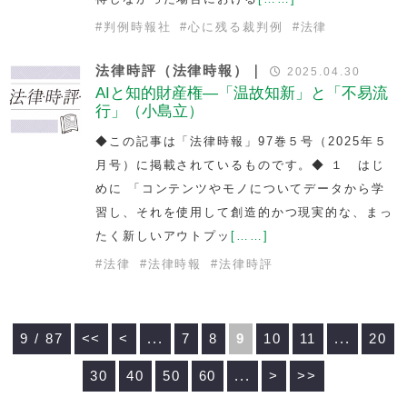
#
判例時報社
#
心に残る裁判例
#
法律
法律時評（法律時報）｜
2025.04.30
AIと知的財産権—「温故知新」と「不易流
行」（小島立）
◆この記事は「法律時報」97巻５号（2025年５
月号）に掲載されているものです。◆ １ はじ
めに 「コンテンツやモノについてデータから学
習し、それを使用して創造的かつ現実的な、まっ
たく新しいアウトプッ
[……]
#
法律
#
法律時報
#
法律時評
9 / 87
<<
<
...
7
8
9
10
11
...
20
30
40
50
60
...
>
>>