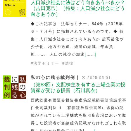
人口減少社会に法はどう向きあうべきか？
（吉田克己）（特集：人口減少社会にどう
向きあうか）
◆この記事は「法学セミナー」844号（2025年
６・７月号）に掲載されているものです。◆ 特
集：人口減少社会にどう向きあうか 超高齢化や
少子化、地方の過疎、経済の縮減、年金負
担……。 人口の減少が加速
[……]
#
法学セミナー
#
法律
私の心に残る裁判例｜
2025.05.01
（第83回）支配株主を有する上場企業の投
資家が受ける損害（石川真衣）
西武鉄道有価証券報告書虚偽記載損害賠償請求事
件最高裁判決 １ 有価証券報告書等に虚偽の記
載がされている上場株式を取引所市場において取
得した投資者が当該虚偽記載がなければこれを取
得しなかった場合における
[……]