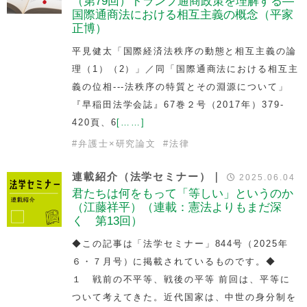
（第79回）トランプ通商政策を理解する—
国際通商法における相互主義の概念（平家
正博）
平見健太「国際経済法秩序の動態と相互主義の論
理（1）（2）」／同「国際通商法における相互主
義の位相---法秩序の特質とその淵源について」
『早稲田法学会誌』67巻２号（2017年）379-
420頁、6
[……]
#
弁護士×研究論文
#
法律
連載紹介（法学セミナー）｜
2025.06.04
君たちは何をもって「等しい」というのか
（江藤祥平）（連載：憲法よりもまだ深
く 第13回）
◆この記事は「法学セミナー」844号（2025年
６・７月号）に掲載されているものです。◆
１ 戦前の不平等、戦後の平等 前回は、平等に
ついて考えてきた。近代国家は、中世の身分制を