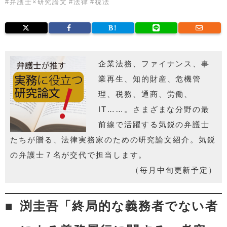
#
弁護士×研究論文
#
法律
#
税法
企業法務、ファイナンス、事
業再生、知的財産、危機管
理、税務、通商、労働、
IT……。さまざまな分野の最
前線で活躍する気鋭の弁護士
たちが贈る、法律実務家のための研究論文紹介。気鋭
の弁護士７名が交代で担当します。
（毎月中旬更新予定）
渕圭吾「終局的な義務者でない者