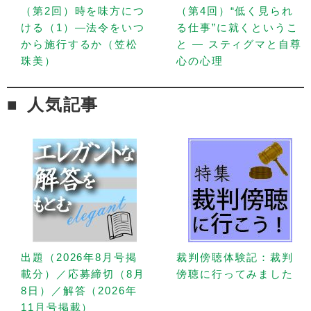
（第2回）時を味方につ
（第4回）“低く見られ
ける（1）—法令をいつ
る仕事”に就くというこ
から施行するか（笠松
と — スティグマと自尊
珠美）
心の心理
人気記事
出題（2026年8月号掲
裁判傍聴体験記：裁判
載分）／応募締切（8月
傍聴に行ってみました
8日）／解答（2026年
11月号掲載）