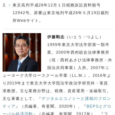
2.
↑
東京高判平成28年12月１日税務訴訟資料順号
12942号。原審は東京地判平成28年５月19日裁判
所Webサイト。
伊藤剛志
（いとう・つよし）
1999年東京大学法学部第一類卒
業。2000年西村総合法律事務所
（現：西村あさひ法律事務所・外
国法共同事業）入所。2007年ニ
ューヨーク大学ロースクール卒業（LL.M.）。2016年よ
り2019年まで東京大学大学院法学政治学研究科・客員
准教授。主な業務分野は、税務、資産運用・金融取引。
主な著書として、『
デジタルエコノミーと課税のフロン
ティア
』（共編著、有斐閣、2020年）、『
BEPSとグロ
ーバル経済活動
』（共編著、有斐閣、2017年）、『フ