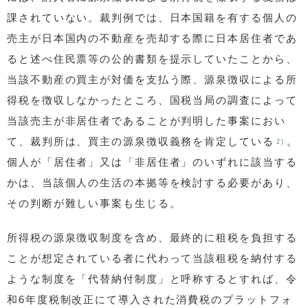
課されていない。裁判例では、日本国籍を有する個人の
売主が日本国内の不動産を売却する際に日本居住者であ
ると述べ住民票等の公的書類を提示していたことから、
当該不動産の買主が対価を支払う際、源泉徴収による所
得税を徴収しなかったところ、国税当局の調査によって
当該売主が非居住者であることが判明した事案におい
て、裁判所は、買主の源泉徴収義務を肯定している
。
2)
個人が「居住者」又は「非居住者」のいずれに該当する
かは、当該個人の生活の本拠等を検討する必要があり、
その判断が難しい事案も生じる。
所得税の源泉徴収制度を含め、最終的に租税を負担する
ことが想定されている者に代わって当該租税を納付する
ような制度を「代替納付制度」と呼称するとすれば、令
和6年度税制改正にて導入された消費税のプラットフォ