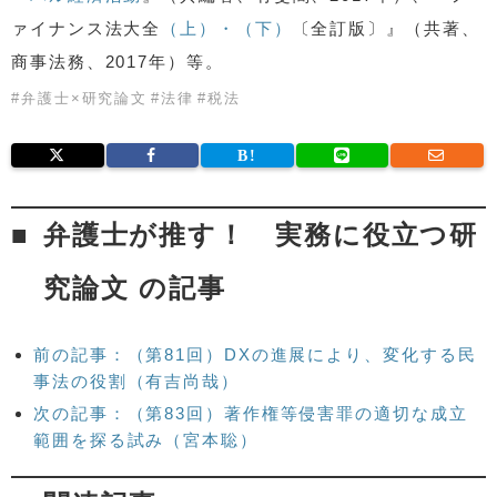
ァイナンス法大全
（上）・
（下）
〔全訂版〕』（共著、
商事法務、2017年）等。
#
弁護士×研究論文
#
法律
#
税法
弁護士が推す！ 実務に役立つ研
究論文 の記事
前の記事：（第81回）DXの進展により、変化する民
事法の役割（有吉尚哉）
次の記事：（第83回）著作権等侵害罪の適切な成立
範囲を探る試み（宮本聡）