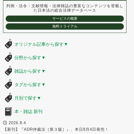
判例・法令・文献情報・法律雑誌の豊富なコンテンツを登載し
た
日本法の総合法律データベース
サービスの概要
無料トライアル
オリジナル記事から探す
▼
分野から探す
▼
雑誌から探す
▼
タグから探す
▼
月別で探す
▼
本・雑誌 新刊
2026.8.4
【新刊】『ADR仲裁法［第３版］』、本日8月4日発売！