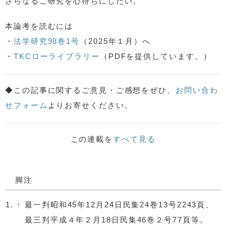
さらなるご研究を心待ちにしたい。
本論考を読むには
・
法学研究98巻1号
（2025年１月）へ
・
TKCローライブラリー
（PDFを提供しています。）
◆この記事に関するご意見・ご感想をぜひ、
お問い合わ
せフォーム
よりお寄せください。
この連載を
すべて見る
脚注
1.
↑
最一判昭和45年12月24日民集24巻13号2243頁、
最三判平成４年２月18日民集46巻２号77頁等。