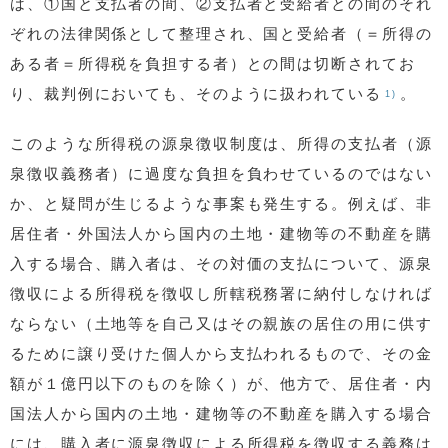
は、①国と支払者の間、②支払者と受給者との間のそれ
ぞれの法律関係として整理され、国と受給者（＝所得の
ある者＝所得税を負担する者）との間は切断されてお
り、裁判例においても、そのように扱われている
。
1)
このような所得税の源泉徴収制度は、所得の支払者（源
泉徴収義務者）に過度な負担を負わせているのではない
か、と疑問が生じるような事案も発生する。例えば、非
居住者・外国法人から国内の土地・建物等の不動産を購
入する場合、購入者は、その対価の支払について、源泉
徴収による所得税を徴収し所轄税務署に納付しなければ
ならない（土地等を自己又はその親族の居住の用に供す
るために譲り受けた個人から支払われるもので、その金
額が１億円以下のものを除く）が、他方で、居住者・内
国法人から国内の土地・建物等の不動産を購入する場合
には、購入者に源泉徴収による所得税を徴収する義務は