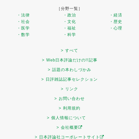
［分野一覧］
・法律
・政治
・経済
・社会
・文化
・歴史
・医学
・福祉
・心理
・数学
・科学
> すべて
> Web日本評論だけの!!記事
> 話題の本わしづかみ
> 日評雑誌記事セレクション
> リンク
> お問い合わせ
> 利用規約
> 個人情報について
> 会社概要
> 日本評論社コーポレートサイト