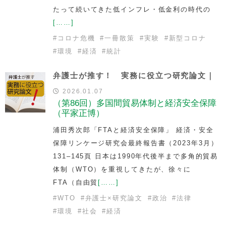
たって続いてきた低インフレ・低金利の時代の
[……]
#
コロナ危機
#
一冊散策
#
実験
#
新型コロナ
#
環境
#
経済
#
統計
弁護士が推す！ 実務に役立つ研究論文｜
2026.01.07
（第86回）多国間貿易体制と経済安全保障
（平家正博）
浦田秀次郎「FTAと経済安全保障」 経済・安全
保障リンケージ研究会最終報告書（2023年3月）
131–145頁 日本は1990年代後半まで多角的貿易
体制（WTO）を重視してきたが、徐々に
FTA（自由貿
[……]
#
WTO
#
弁護士×研究論文
#
政治
#
法律
#
環境
#
社会
#
経済