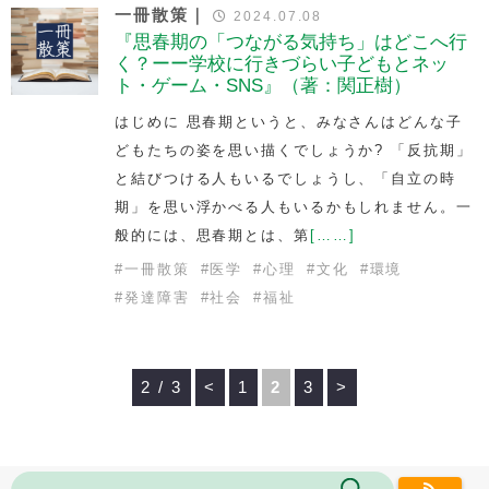
一冊散策｜
2024.07.08
『思春期の「つながる気持ち」はどこへ行
く？ーー学校に行きづらい子どもとネッ
ト・ゲーム・SNS』（著：関正樹）
はじめに 思春期というと、みなさんはどんな子
どもたちの姿を思い描くでしょうか? 「反抗期」
と結びつける人もいるでしょうし、「自立の時
期」を思い浮かべる人もいるかもしれません。一
般的には、思春期とは、第
[……]
#
一冊散策
#
医学
#
心理
#
文化
#
環境
#
発達障害
#
社会
#
福祉
2 / 3
<
1
2
3
>