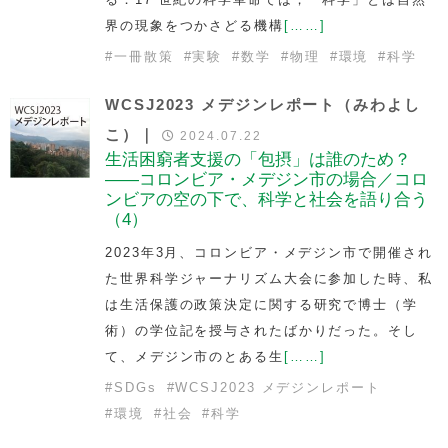
界の現象をつかさどる機構
[……]
#
一冊散策
#
実験
#
数学
#
物理
#
環境
#
科学
WCSJ2023 メデジンレポート（みわよし
こ）｜
2024.07.22
生活困窮者支援の「包摂」は誰のため？
――コロンビア・メデジン市の場合／コロ
ンビアの空の下で、科学と社会を語り合う
（4）
2023年3月、コロンビア・メデジン市で開催され
た世界科学ジャーナリズム大会に参加した時、私
は生活保護の政策決定に関する研究で博士（学
術）の学位記を授与されたばかりだった。そし
て、メデジン市のとある生
[……]
#
SDGs
#
WCSJ2023 メデジンレポート
#
環境
#
社会
#
科学