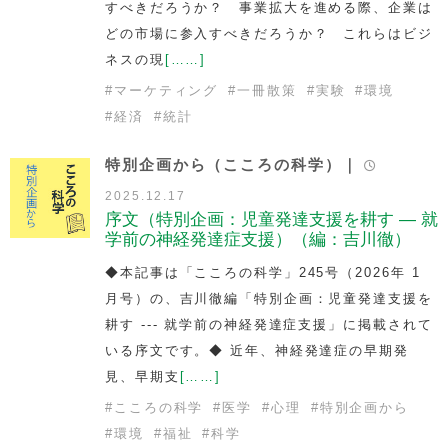
すべきだろうか？ 事業拡大を進める際、企業は
どの市場に参入すべきだろうか？ これらはビジ
ネスの現
[……]
#
マーケティング
#
一冊散策
#
実験
#
環境
#
経済
#
統計
特別企画から（こころの科学）｜
2025.12.17
序文（特別企画：児童発達支援を耕す — 就
学前の神経発達症支援）（編：吉川徹）
◆本記事は「こころの科学」245号（2026年 1
月号）の、吉川徹編「特別企画：児童発達支援を
耕す --- 就学前の神経発達症支援」に掲載されて
いる序文です。◆ 近年、神経発達症の早期発
見、早期支
[……]
#
こころの科学
#
医学
#
心理
#
特別企画から
#
環境
#
福祉
#
科学