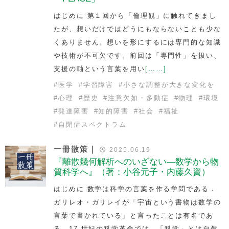
はじめに 第１回から「倫理観」に触れてきまし
たが、想いだけではどうにもならないことも少な
くありません。想いを形にするには専門的な知識
や技術が不可欠です。前回は「専門性」を扱い、
支援の軸という言葉を用い
[……]
#
医学
#
学習障害
#
小さな調整が大きな変化を
#
心理
#
歴史
#
注意欠如・多動症
#
物理
#
環境
#
発達障害
#
知的障害
#
社会
#
福祉
#
自閉症スペクトラム
一冊散策｜
2025.06.19
『離散幾何解析へのいざない—数学から物
質科学へ』（著：小谷元子・内藤久資）
はじめに 数学は科学の言葉を作る学問である．
ガリレオ・ガリレイが「宇宙という書物は数学の
言葉で書かれている」と言ったことは有名であ
る．17 世紀の科学革命では，「科学」とは自然