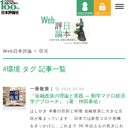
Web日本評論
>
環境
#環境 タグ 記事一覧
一冊散策｜
2026.02.06
『金融政策の理論と実践 — 動学マクロ経済
学アプローチ』（著：仲田泰祐）
はしがき 本書の目的と特徴 金融政策に大きな注
目が集まっています． 日本では新型コロナ危機
をきっかけに，これまで 30 年以上もの長きにわ