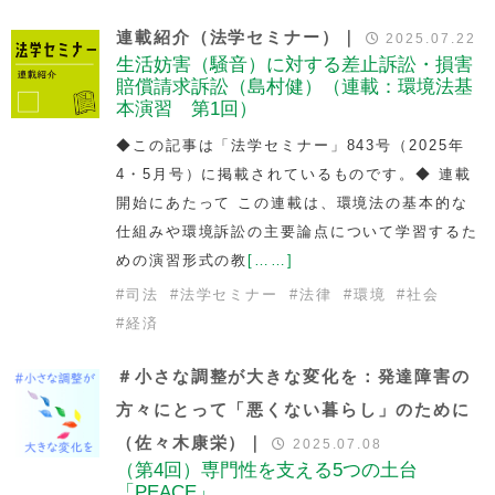
連載紹介（法学セミナー）｜
2025.07.22
生活妨害（騒音）に対する差止訴訟・損害
賠償請求訴訟（島村健）（連載：環境法基
本演習 第1回）
◆この記事は「法学セミナー」843号（2025年
4・5月号）に掲載されているものです。◆ 連載
開始にあたって この連載は、環境法の基本的な
仕組みや環境訴訟の主要論点について学習するた
めの演習形式の教
[……]
#
司法
#
法学セミナー
#
法律
#
環境
#
社会
#
経済
＃小さな調整が大きな変化を：発達障害の
方々にとって「悪くない暮らし」のために
（佐々木康栄）｜
2025.07.08
（第4回）専門性を支える5つの土台
「PEACE」