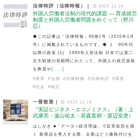
法律時評（法律時報）｜
2025.12.26
外国人労働者法制の現代的課題 — 育成就労
制度と外国人労働者問題をめぐって（野川
忍）
◆この記事は「法律時報」98巻1号（2026年1月
号）に掲載されているものです。◆ １ 90年代
以降の政策 (1) 1990年入管法制 日本では第二
次大戦後の長期間にわたって、外国人の就労資格
を教員や
[……]
#
教育
#
法律
#
法律時報
#
法律時評
#
環境
#
社会
#
統計
一冊散策｜
2025.12.18
『実証ビジネス・エコノミクス』（著：上
武康亮・遠山祐太・若森直樹・渡辺安虎）
×
×
はしがき ■「データ
経済理論」で反実仮想を描
く 新商品を導入する際、企業はどう価格付けを