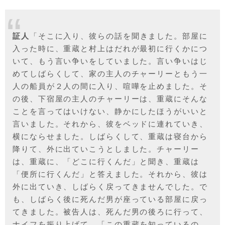
証人
「そこに入り、彼らの話を聞きました。部屋に
入った時に、重蔵と村上はだれが最初に行くかにつ
いて、もう言い争いをしていました。言い争いはじ
めてしばらくして、家の主人のチャーリーともう一
人の船員が２人の間に入り、喧嘩を止めました。そ
の後、下宿屋の主人のチャーリーは、重蔵にそんな
ことを言ってはいけない、静かにしたほうがいいと
言いました。それから、彼をベッドに連れていき、
横にならせました。しばらくして、重蔵は寝台から
降りて、外に出ていこうとしました。チャーリー
は、重蔵に、「どこに行くんだ」と聞き、重蔵は
「便所に行くんだ」と答えました。それから、彼は
外に出ていき、しばらく戻ってきませんでした。で
も、しばらく後に死んだ男が座っている部屋に戻っ
てきました。被告人は、死んだ男の後ろに行って、
ナイフを振り上げて、「この重蔵を知っているの