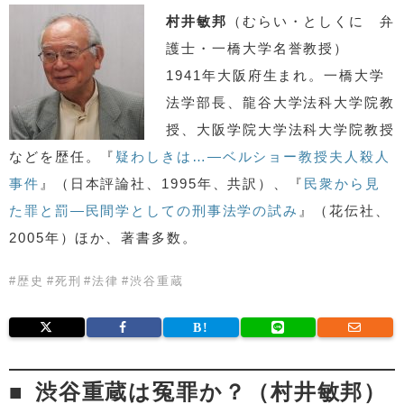
村井敏邦
（むらい・としくに 弁
護士・一橋大学名誉教授）
1941年大阪府生まれ。一橋大学
法学部長、龍谷大学法科大学院教
授、大阪学院大学法科大学院教授
などを歴任。『
疑わしきは…―ベルショー教授夫人殺人
事件
』（日本評論社、1995年、共訳）、『
民衆から見
た罪と罰―民間学としての刑事法学の試み
』（花伝社、
2005年）ほか、著書多数。
#
歴史
#
死刑
#
法律
#
渋谷重蔵
渋谷重蔵は冤罪か？（村井敏邦）