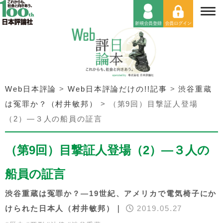
Web日本評論
>
Web日本評論だけの!!記事
>
渋谷重蔵
は冤罪か？（村井敏邦）
>
（第9回）目撃証人登場
（2）―３人の船員の証言
（第9回）目撃証人登場（2）―３人の
船員の証言
渋谷重蔵は冤罪か？―19世紀、アメリカで電気椅子にか
けられた日本人（村井敏邦）｜
2019.05.27