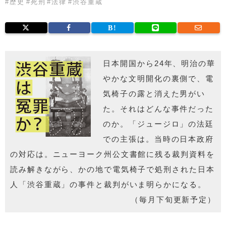
#
歴史
#
死刑
#
法律
#
渋谷重蔵
日本開国から24年、明治の華
やかな文明開化の裏側で、電
気椅子の露と消えた男がい
た。それはどんな事件だった
のか。「ジュージロ」の法廷
での主張は。当時の日本政府
の対応は。ニューヨーク州公文書館に残る裁判資料を
読み解きながら、かの地で電気椅子で処刑された日本
人「渋谷重蔵」の事件と裁判がいま明らかになる。
（毎月下旬更新予定）