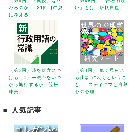
（第5回）「戦後」は終
（第98回）「合理的疑
わるのか — 81回目の夏
い」とは（坂根真也）
に考える
（第2回）時を味方につ
（第4回）“低く見られ
ける（1）—法令をいつ
る仕事”に就くというこ
から施行するか（笠松
と — スティグマと自尊
珠美）
心の心理
人気記事