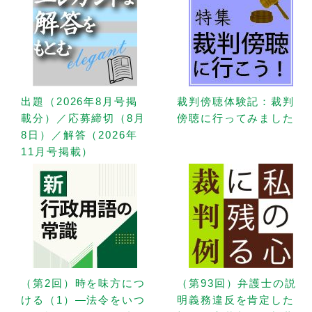
出題（2026年8月号掲
裁判傍聴体験記：裁判
載分）／応募締切（8月
傍聴に行ってみました
8日）／解答（2026年
11月号掲載）
（第2回）時を味方につ
（第93回）弁護士の説
ける（1）—法令をいつ
明義務違反を肯定した