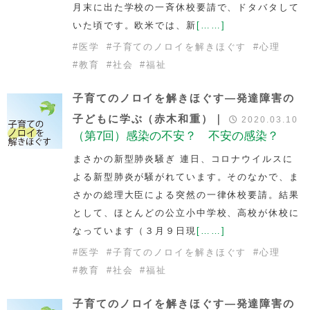
月末に出た学校の一斉休校要請で、ドタバタして
いた頃です。欧米では、新
[……]
#
医学
#
子育てのノロイを解きほぐす
#
心理
#
教育
#
社会
#
福祉
子育てのノロイを解きほぐす―発達障害の
子どもに学ぶ（赤木和重）｜
2020.03.10
（第7回）感染の不安？ 不安の感染？
まさかの新型肺炎騒ぎ 連日、コロナウイルスに
よる新型肺炎が騒がれています。そのなかで、ま
さかの総理大臣による突然の一律休校要請。結果
として、ほとんどの公立小中学校、高校が休校に
なっています（３月９日現
[……]
#
医学
#
子育てのノロイを解きほぐす
#
心理
#
教育
#
社会
#
福祉
子育てのノロイを解きほぐす―発達障害の