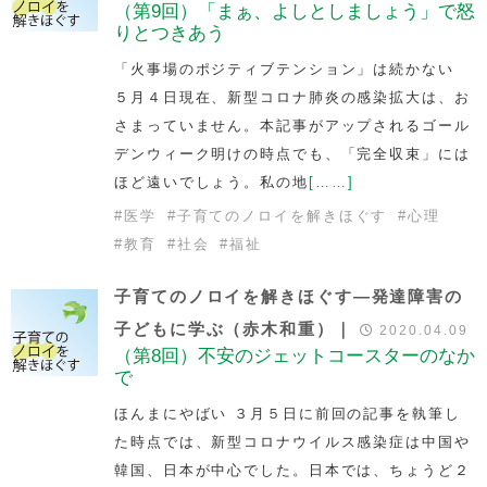
（第9回）「まぁ、よしとしましょう」で怒
りとつきあう
「火事場のポジティブテンション」は続かない
５月４日現在、新型コロナ肺炎の感染拡大は、お
さまっていません。本記事がアップされるゴール
デンウィーク明けの時点でも、「完全収束」には
ほど遠いでしょう。私の地
[……]
#
医学
#
子育てのノロイを解きほぐす
#
心理
#
教育
#
社会
#
福祉
子育てのノロイを解きほぐす―発達障害の
子どもに学ぶ（赤木和重）｜
2020.04.09
（第8回）不安のジェットコースターのなか
で
ほんまにやばい ３月５日に前回の記事を執筆し
た時点では、新型コロナウイルス感染症は中国や
韓国、日本が中心でした。日本では、ちょうど２