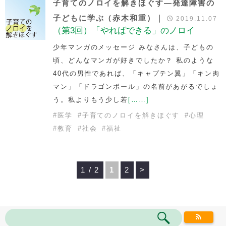
子育てのノロイを解きほぐす―発達障害の
子どもに学ぶ（赤木和重）｜
2019.11.07
（第3回）「やればできる」のノロイ
少年マンガのメッセージ みなさんは、子どもの
頃、どんなマンガが好きでしたか？ 私のような
40代の男性であれば、「キャプテン翼」「キン肉
マン」「ドラゴンボール」の名前があがるでしょ
う。私よりもう少し若
[……]
#
医学
#
子育てのノロイを解きほぐす
#
心理
#
教育
#
社会
#
福祉
1 / 2
1
2
>