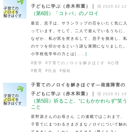
子どもに学ぶ（赤木和重）｜
2020.02.12
（第6回）「コトバ」のノロイ
最近、息子は、サランラップの芯をいたく気に入
っています。そして、二人で遊んでいるうちに、
なぜか、私が尻を突き出して、息子を挑発し、私
のケツを叩かせるという謎な展開になりました。
小学校低学年の力とは
[……]
#
医学
#
子育てのノロイを解きほぐす
#
心理
#
教育
#
社会
#
福祉
子育てのノロイを解きほぐす―発達障害の
子どもに学ぶ（赤木和重）｜
2020.01.10
（第5回）祈ること、“にもかかわらず”笑う
こと
星野源さんのお母さん この連載ではこれまで、
子育てにまつわるさまざまなノロイについて触れ
てきました。しかし、そろそろ（早くも？）、