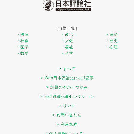
［分野一覧］
・法律
・政治
・経済
・社会
・文化
・歴史
・医学
・福祉
・心理
・数学
・科学
> すべて
> Web日本評論だけの!!記事
> 話題の本わしづかみ
> 日評雑誌記事セレクション
> リンク
> お問い合わせ
> 利用規約
> 個人情報について