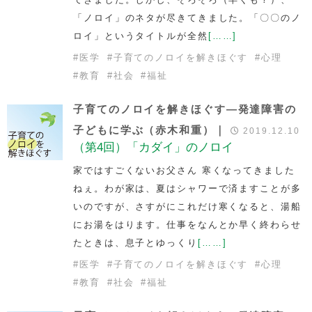
「ノロイ」のネタが尽きてきました。「〇〇のノ
ロイ」というタイトルが全然
[……]
#
医学
#
子育てのノロイを解きほぐす
#
心理
#
教育
#
社会
#
福祉
子育てのノロイを解きほぐす―発達障害の
子どもに学ぶ（赤木和重）｜
2019.12.10
（第4回）「カダイ」のノロイ
家ではすごくないお父さん 寒くなってきました
ねぇ。わが家は、夏はシャワーで済ますことが多
いのですが、さすがにこれだけ寒くなると、湯船
にお湯をはります。仕事をなんとか早く終わらせ
たときは、息子とゆっくり
[……]
#
医学
#
子育てのノロイを解きほぐす
#
心理
#
教育
#
社会
#
福祉