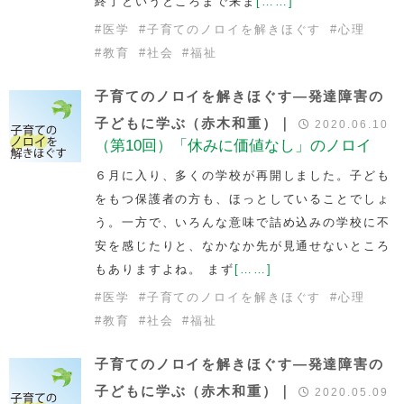
終了というところまで来ま
[……]
#
医学
#
子育てのノロイを解きほぐす
#
心理
#
教育
#
社会
#
福祉
子育てのノロイを解きほぐす―発達障害の
子どもに学ぶ（赤木和重）｜
2020.06.10
（第10回）「休みに価値なし」のノロイ
６月に入り、多くの学校が再開しました。子ども
をもつ保護者の方も、ほっとしていることでしょ
う。一方で、いろんな意味で詰め込みの学校に不
安を感じたりと、なかなか先が見通せないところ
もありますよね。 まず
[……]
#
医学
#
子育てのノロイを解きほぐす
#
心理
#
教育
#
社会
#
福祉
子育てのノロイを解きほぐす―発達障害の
子どもに学ぶ（赤木和重）｜
2020.05.09