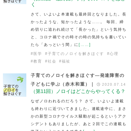
く
さて、いよいよ本連載も最終回となりました。長
かったような、短かったような……。 毎回、締
め切りに追われ続けて「長かった」という気持ち
と、コロナ禍でその時その時の気持ちを書いてい
たら「あっという間」に
[……]
#
医学
#
子育てのノロイを解きほぐす
#
心理
#
教育
#
社会
#
福祉
子育てのノロイを解きほぐす―発達障害の
子どもに学ぶ（赤木和重）｜
2020.07.14
（第11回）ノロイはどこからやってくる？
なぜノロわれるのだろう？ さて、いよいよ連載
も終わりに近づいてきました。連載途中に、まさ
かの新型コロナウイルス騒動が起こるというアク
シデントもありましたが、あと２回でこの連載も