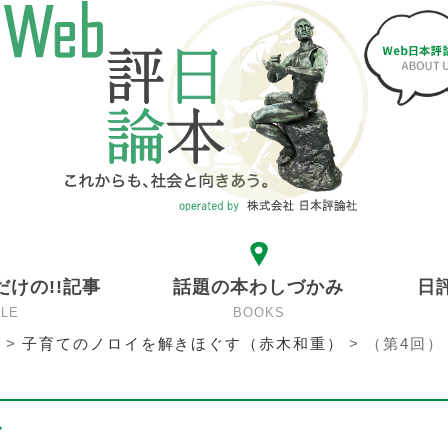
だけの!!記事
話題の本わしづかみ
日
CLE
BOOKS
>
子育てのノロイを解きほぐす（赤木和重）
>
（第4回）
イ