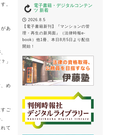
ます。
電子書籍・デジタルコンテン
ツ 新着
2026.8.5
【電子書籍新刊】『マンションの管
とがあ
理・再生の新局面』（法律時報e-
book）他1冊、本日8月5日より配信
開始！
が、
だ？」
す、め
はすご
つ、
連れて