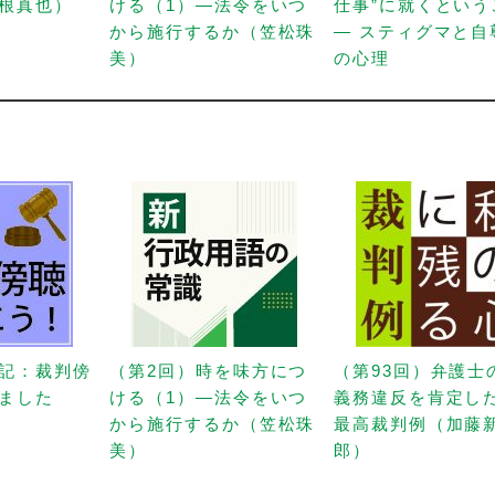
根真也）
ける（1）—法令をいつ
仕事”に就くという
から施行するか（笠松珠
— スティグマと自
美）
の心理
記：裁判傍
（第2回）時を味方につ
（第93回）弁護士
ました
ける（1）—法令をいつ
義務違反を肯定し
から施行するか（笠松珠
最高裁判例（加藤
美）
郎）