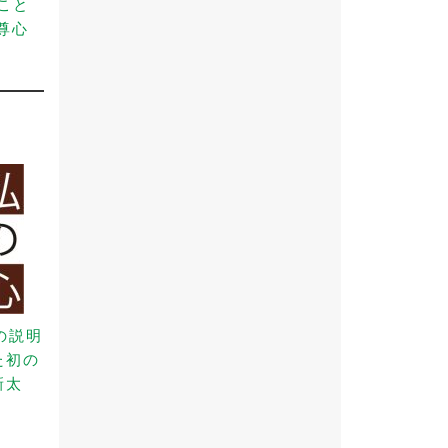
こと
尊心
の説明
た初の
新太