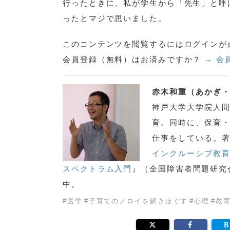
行ったときに、私が学生から「先生」と呼
ったとマジで思いました。
このコンテンツを閲覧するにはログインが
会員登録（無料）はお済みですか？
→ 会
赤木和重（あかぎ
神戸大学大学院人
育。同時に、保育
仕事をしている。
インクルーシブ教
スペクトラム入門
』（全国障害者問題研究
中。
#
医学
#
子育てのノロイを解きほぐす
#
心理
#
教