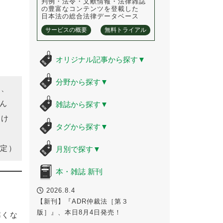
判例・法令・文献情報・法律雑誌
の豊富なコンテンツを登載した
日本法の総合法律データベース
サービスの概要
無料トライアル
オリジナル記事から探す
▼
分野から探す
▼
て、
ん
雑誌から探す
▼
かけ
タグから探す
▼
定）
月別で探す
▼
本・雑誌 新刊
2026.8.4
【新刊】『ADR仲裁法［第３
版］』、本日8月4日発売！
寒くな