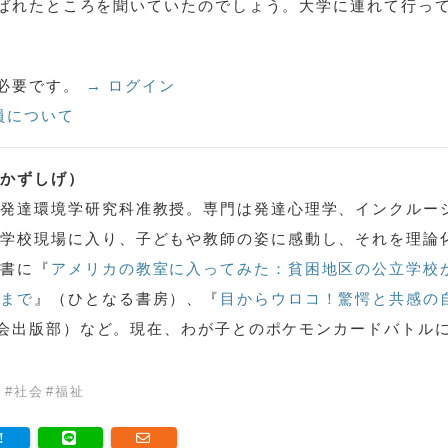
ばれたところを聞いていたのでしょう。大学に連れて行っ
必要です。
→ ログイン
員について
・かずしげ）
間発達環境学研究科准教授。専門は発達心理学、インクルー
・学校現場に入り、子どもや教師の姿に感動し、それを理論
著書に『
アメリカの教室に入ってみた：貧困地区の公立学校
育まで
』（ひとなる書房）、『
目からウロコ！驚愕と共感の
会出版部）など。現在、わが子とのポケモンカードバトル
育
#
社会
#
福祉