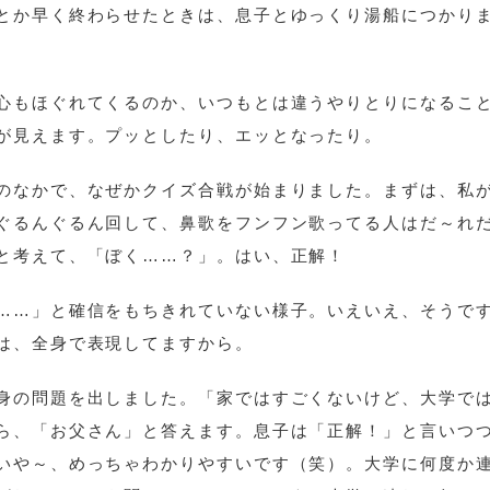
とか早く終わらせたときは、息子とゆっくり湯船につかり
心もほぐれてくるのか、いつもとは違うやりとりになるこ
が見えます。プッとしたり、エッとなったり。
のなかで、なぜかクイズ合戦が始まりました。まずは、私
ぐるんぐるん回して、鼻歌をフンフン歌ってる人はだ～れ
と考えて、「ぼく……？」。はい、正解！
……」と確信をもちきれていない様子。いえいえ、そうで
は、全身で表現してますから。
身の問題を出しました。「家ではすごくないけど、大学で
ら、「お父さん」と答えます。息子は「正解！」と言いつ
いや～、めっちゃわかりやすいです（笑）。大学に何度か