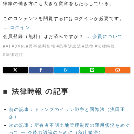
律家の働き方にも大きな変容をもたらしている。
このコンテンツを閲覧するにはログインが必要です。
→ ログイン
会員登録（無料）はお済みですか？
→ 会員について
#
AI
#
DX化
#
民事裁判情報
#
民事訴訟法
#
法律
#
法律時報
#
法律時評
法律時報 の記事
前の記事：トランプのイラン戦争と国際法（浅田正
彦）
次の記事：所有者不明土地管理制度の運用状況をめぐ
って — 今後の議論のために（秋山靖浩）