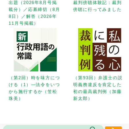
出題（2026年8月号掲
裁判傍聴体験記：裁判
載分）／応募締切（8月
傍聴に行ってみました
8日）／解答（2026年
11月号掲載）
（第2回）時を味方につ
（第93回）弁護士の説
ける（1）—法令をいつ
明義務違反を肯定した
から施行するか（笠松
初の最高裁判例（加藤
珠美）
新太郎）