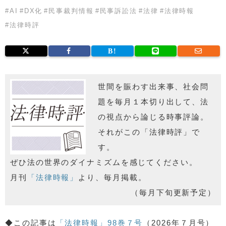
#
AI
#
DX化
#
民事裁判情報
#
民事訴訟法
#
法律
#
法律時報
#
法律時評
世間を賑わす出来事、社会問
題を毎月１本切り出して、法
の視点から論じる時事評論。
それがこの「法律時評」で
す。
ぜひ法の世界のダイナミズムを感じてください。
月刊
「法律時報」
より、毎月掲載。
（毎月下旬更新予定）
◆この記事は
「法律時報」98巻７号
（2026年７月号）