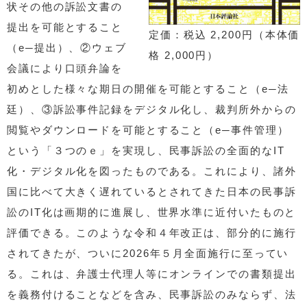
状その他の訴訟文書の
提出を可能とすること
定価：税込 2,200円（本体価
（e─提出）、②ウェブ
格 2,000円）
会議により口頭弁論を
初めとした様々な期日の開催を可能とすること（e─法
廷）、③訴訟事件記録をデジタル化し、裁判所外からの
閲覧やダウンロードを可能とすること（e─事件管理）
という「３つのｅ」を実現し、民事訴訟の全面的なIT
化・デジタル化を図ったものである。これにより、諸外
国に比べて大きく遅れているとされてきた日本の民事訴
訟のIT化は画期的に進展し、世界水準に近付いたものと
評価できる。このような令和４年改正は、部分的に施行
されてきたが、ついに2026年５月全面施行に至ってい
る。これは、弁護士代理人等にオンラインでの書類提出
を義務付けることなどを含み、民事訴訟のみならず、法