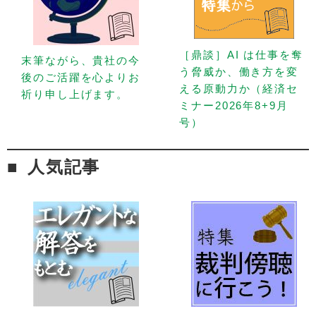
［鼎談］AI は仕事を奪
末筆ながら、貴社の今
う脅威か、働き方を変
後のご活躍を心よりお
える原動力か（経済セ
祈り申し上げます。
ミナー2026年8+9月
号）
人気記事