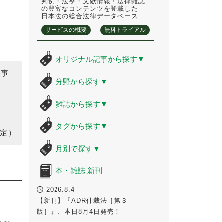
判例・法令・文献情報・法律雑誌
の豊富なコンテンツを登載した
日本法の総合法律データベース
サービスの概要
無料トライアル
オリジナル記事から探す
▼
時事
分野から探す
▼
雑誌から探す
▼
タグから探す
▼
定）
月別で探す
▼
本・雑誌 新刊
2026.8.4
【新刊】『ADR仲裁法［第３
版］』、本日8月4日発売！