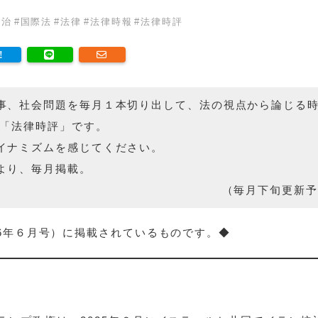
政治
#
国際法
#
法律
#
法律時報
#
法律時評
事、社会問題を毎月１本切り出して、法の視点から論じる
の「法律時評」です。
イナミズムを感じてください。
より、毎月掲載。
（毎月下旬更新予
26年６月号）に掲載されているものです。◆