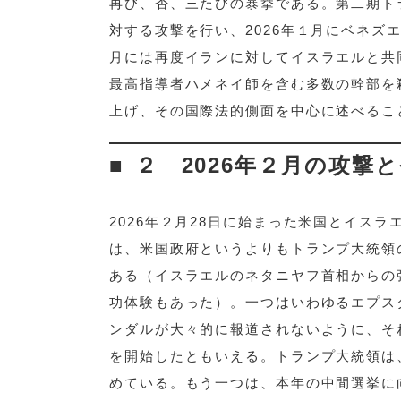
再び、否、三たびの暴挙である。第二期ト
対する攻撃を行い、2026年１月にベネ
月には再度イランに対してイスラエルと共
最高指導者ハメネイ師を含む多数の幹部を
上げ、その国際法的側面を中心に述べるこ
２ 2026年２月の攻撃
2026年２月28日に始まった米国とイス
は、米国政府というよりもトランプ大統領
ある（イスラエルのネタニヤフ首相からの
功体験もあった）。一つはいわゆるエプス
ンダルが大々的に報道されないように、そ
を開始したともいえる。トランプ大統領は
めている。もう一つは、本年の中間選挙に