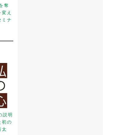
事を奪
を変え
セミナ
）
の説明
た初の
新太