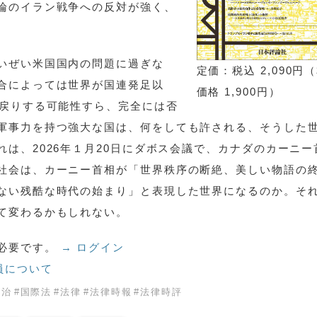
論のイラン戦争への反対が強く、
いぜい米国国内の問題に過ぎな
定価：税込 2,090円
合によっては世界が国連発足以
価格 1,900円）
後戻りする可能性すら、完全には否
軍事力を持つ強大な国は、何をしても許される、そうした
は、2026年１月20日にダボス会議で、カナダのカーニー
社会は、カーニー首相が「世界秩序の断絶、美しい物語の
ない残酷な時代の始まり」と表現した世界になるのか。そ
て変わるかもしれない。
必要です。
→ ログイン
員について
政治
#
国際法
#
法律
#
法律時報
#
法律時評