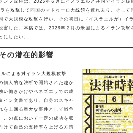
ランプ政権は、2025年６月にイスラエルと共同でイラン核
ズエラを攻撃して同国のマドゥーロ大統領を連れ去り、そして
同で大規模な攻撃を行い、その初日に（イスラエルが）イ
殺害した。本稿では、2026年２月の米国によるイラン攻撃
とにしたい。
とその潜在的影響
ラエルによる対イラン大規模攻撃
の個人的な決断で開始された趣が
強い働きかけやベネズエラでの成
タイン文書であり、自身のスキャ
れを上回る重大な事件として戦争
、この点において一定の成功を収
向けて自己の支持率を上げる方策