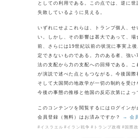
としての利用である。この点では、逆に世
失敗しているように見える。
いずれにせよこれらは、トランプ個人、せ
い。しかし、その影響は甚大であって、場
前、さらには19世紀以前の状況に事実上
定できないものである。力のある者、強い
法の支配から力の支配への回帰である。これ
が演説で述べた点ともつながる。今後国際
そして大国間の地政学が一切の制約を受け
今後の事態の推移と他国の反応次第によっ
このコンテンツを閲覧するにはログインが
会員登録（無料）はお済みですか？
→ 会
#
イスラエル
#
イラン戦争
#
トランプ政権
#
国際