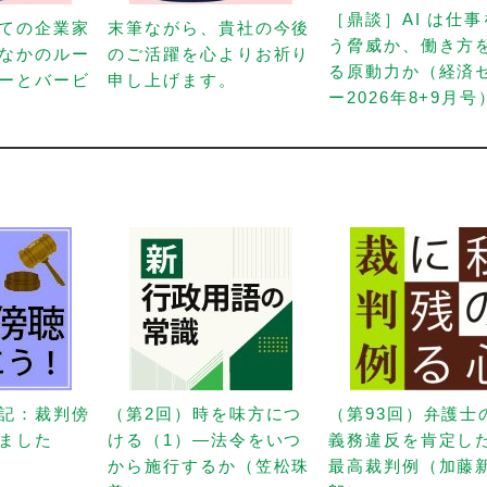
［鼎談］AI は仕
ての企業家
末筆ながら、貴社の今後
う脅威か、働き方
なかのルー
のご活躍を心よりお祈り
る原動力か（経済
ーとバービ
申し上げます。
ー2026年8+9月号
記：裁判傍
（第2回）時を味方につ
（第93回）弁護士
ました
ける（1）—法令をいつ
義務違反を肯定し
から施行するか（笠松珠
最高裁判例（加藤