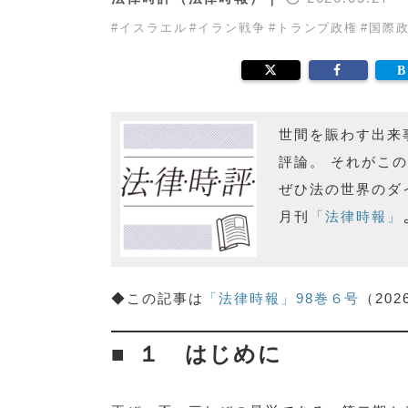
#
イスラエル
#
イラン戦争
#
トランプ政権
#
国際
世間を賑わす出来
評論。 それがこ
ぜひ法の世界のダ
月刊
「法律時報」
◆この記事は
「法律時報」98巻６号
（20
１ はじめに