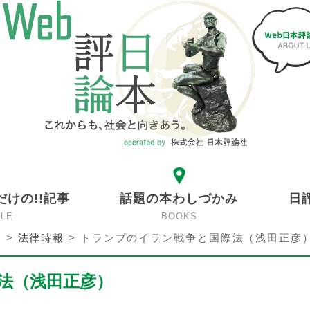
だけの!!記事
話題の本わしづかみ
日
CLE
BOOKS
ン
>
法律時報
>
トランプのイラン戦争と国際法（浅田正彦
法（浅田正彦）