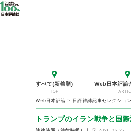
すべて(新着順)
Web日本評論
TOP
ARTI
Web日本評論
>
日評雑誌記事セレクショ
トランプのイラン戦争と国際
法律時評（法律時報）｜
2026.05.27