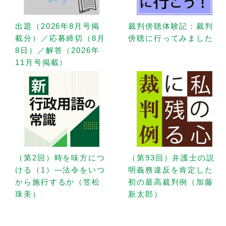
出題（2026年8月号掲
裁判傍聴体験記：裁判
載分）／応募締切（8月
傍聴に行ってみました
8日）／解答（2026年
11月号掲載）
（第2回）時を味方につ
（第93回）弁護士の説
ける（1）—法令をいつ
明義務違反を肯定した
から施行するか（笠松
初の最高裁判例（加藤
珠美）
新太郎）