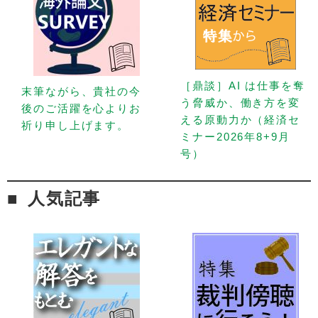
［鼎談］AI は仕事を奪
末筆ながら、貴社の今
う脅威か、働き方を変
後のご活躍を心よりお
える原動力か（経済セ
祈り申し上げます。
ミナー2026年8+9月
号）
人気記事