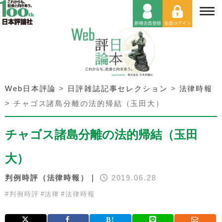
Web日本評論
>
日評雑誌記事セレクション
>
法律時報
>
チャゴス諸島分離の法的帰結（玉田大）
チャゴス諸島分離の法的帰結（玉田
大）
判例時評（法律時報）｜
2019.06.28
#
判例時評
#
法律
#
法律時報