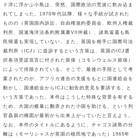
ド洋に浮かぶ小島は、突然、国際政治の荒波に飲み込ま
れてしまった。1970年代以降、様々な手続が試された
ものの（英国国内訴訟、自由権規約委員会、欧州人権裁
判所、国連海洋法条約附属書VII仲裁）、諸島返還も島
民帰還も実現していない。また、英国を相手に国際司法
裁判所（ICJ）に提訴するという方策は、英国のICJ選
択条項受諾宣言に付された留保（コモンウェルス留保）
によって排除されている。そこで、最後の手段として考
案されたのが、アフリカ連合の支援をもとに国連総会を
動かし、国連総会からICJに勧告的意見を要請する、と
いう方策であった。本件はこうした特殊な背景を有する
ため、大国の横暴に翻弄された小国を助ける、という判
官贔屓の構図が最初から出来上がっていたと言えよう。
なお、本件のタイトルにあるように、チャゴス諸島の分
離は（モーリシャスが英国の植民地であった）1965年