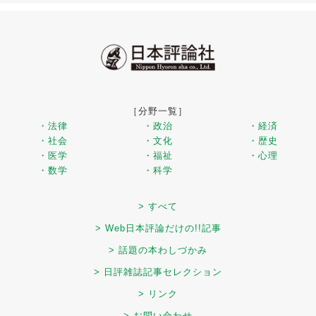
［分野一覧］
・法律
・政治
・経済
・社会
・文化
・歴史
・医学
・福祉
・心理
・数学
・科学
> すべて
> Web日本評論だけの!!記事
> 話題の本わしづかみ
> 日評雑誌記事セレクション
> リンク
> お問い合わせ