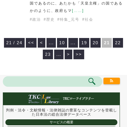
国であるのに、あたかも「天皇主権」の国である
かのように、政府もマ
[……]
#
政治
#
歴史
#
特集_元号
#
社会
21 / 24
<<
<
...
10
...
19
20
21
22
23
...
>
>>
判例・法令・文献情報・法律雑誌の豊富なコンテンツを登載し
た
日本法の総合法律データベース
サービスの概要