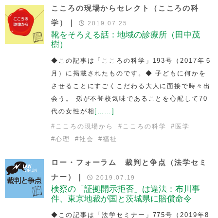
こころの現場からセレクト（こころの科
学）｜
2019.07.25
靴をそろえる話：地域の診療所（田中茂
樹）
◆この記事は「こころの科学」193号（2017年５
月）に掲載されたものです。◆ 子どもに何かを
させることにすごくこだわる大人に面接で時々出
会う。 孫が不登校気味であることを心配して70
代の女性が相
[……]
#
こころの現場から
#
こころの科学
#
医学
#
心理
#
社会
#
福祉
ロー・フォーラム 裁判と争点（法学セミ
ナー）｜
2019.07.19
検察の「証拠開示拒否」は違法：布川事
件、東京地裁が国と茨城県に賠償命令
◆この記事は「法学セミナー」775号（2019年8