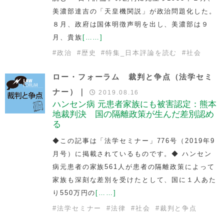
美濃部達吉の「天皇機関説」が政治問題化した。
８月、政府は国体明徴声明を出し、美濃部は９
月、貴族
[……]
#
政治
#
歴史
#
特集_日本評論を読む
#
社会
ロー・フォーラム 裁判と争点（法学セミ
ナー）｜
2019.08.16
ハンセン病 元患者家族にも被害認定：熊本
地裁判決 国の隔離政策が生んだ差別認め
る
◆この記事は「法学セミナー」776号（2019年9
月号）に掲載されているものです。◆ ハンセン
病元患者の家族561人が患者の隔離政策によって
家族も深刻な差別を受けたとして、国に１人あた
り550万円の
[……]
#
法学セミナー
#
法律
#
社会
#
裁判と争点