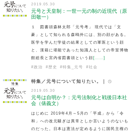
2019.05.30
元号と天皇制：一世一元の制の近現代（原
田敬一）
１ 図書頭森林太郎「元号考」 現代では「文
豪」として知られる森鴎外には、別の顔がある。
医学を学んだ学徒の結果としての軍医という顔
と、漢籍に堪能であった知識人としての帝室博物
館総長と宮内省図書頭という顔
[……]
#
政治
#
歴史
#
特集_元号
#
社会
特集／元号について知りたい。｜
2019.05.30
元号は自明か？：元号法制化と戦後日本社
会（俵義文）
はじめに 2019年4月～5月の「平成」から「令
和」への改元騒ぎは異常としか言いようのないも
のだった。日本は憲法が定めるように国民主権の