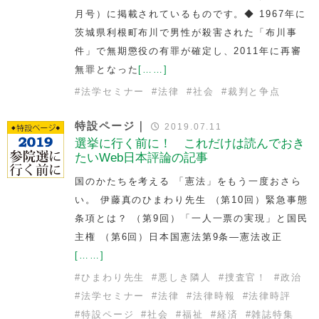
月号）に掲載されているものです。◆ 1967年に
茨城県利根町布川で男性が殺害された「布川事
件」で無期懲役の有罪が確定し、2011年に再審
無罪となった
[……]
#
法学セミナー
#
法律
#
社会
#
裁判と争点
特設ページ｜
2019.07.11
選挙に行く前に！ これだけは読んでおき
たいWeb日本評論の記事
国のかたちを考える 「憲法」をもう一度おさら
い。 伊藤真のひまわり先生 （第10回）緊急事態
条項とは？ （第9回）「一人一票の実現」と国民
主権 （第6回）日本国憲法第9条―憲法改正
[……]
#
ひまわり先生
#
悪しき隣人
#
捜査官！
#
政治
#
法学セミナー
#
法律
#
法律時報
#
法律時評
#
特設ページ
#
社会
#
福祉
#
経済
#
雑誌特集