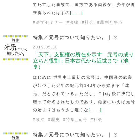
て死亡した事故で、遺族である両親が、少年が将
来得られたはずの
[……]
#
法学セミナー
#
法律
#
社会
#
裁判と争点
特集／元号について知りたい。｜
2019.05.30
「天下」支配権の所在を示す 元号の成り
立ちと役割：日本古代から近世まで（池
享）
はじめに 世界史上最初の元号は、中国漢の武帝
が即位した翌年の紀元前140年から始まる「建
元」だとされている。ただし、これは後に決定し
遡って命名されたものであり、厳密にいえば元号
の始まりはもう少し遅くな
[……]
#
政治
#
歴史
#
特集_元号
#
社会
特集／元号について知りたい。｜