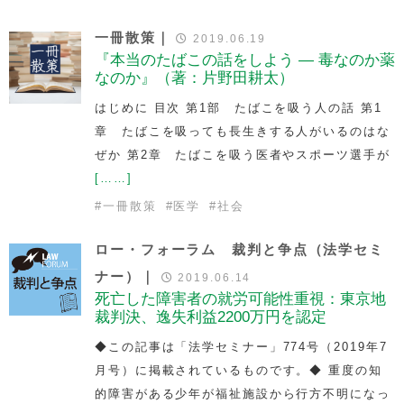
一冊散策｜
2019.06.19
『本当のたばこの話をしよう — 毒なのか薬
なのか』（著：片野田耕太）
はじめに 目次 第1部 たばこを吸う人の話 第1
章 たばこを吸っても長生きする人がいるのはな
ぜか 第2章 たばこを吸う医者やスポーツ選手が
[……]
#
一冊散策
#
医学
#
社会
ロー・フォーラム 裁判と争点（法学セミ
ナー）｜
2019.06.14
死亡した障害者の就労可能性重視：東京地
裁判決、逸失利益2200万円を認定
◆この記事は「法学セミナー」774号（2019年7
月号）に掲載されているものです。◆ 重度の知
的障害がある少年が福祉施設から行方不明になっ