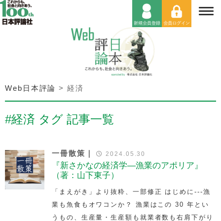
Web日本評論
>
経済
#経済 タグ 記事一覧
一冊散策｜
2024.05.30
『新さかなの経済学—漁業のアポリア』
（著：山下東子）
「まえがき」より抜粋、一部修正 はじめに---漁
業も魚食もオワコンか？ 漁業はこの 30 年とい
うもの、生産量・生産額も就業者数も右肩下がり