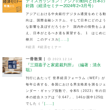
ディスカッション：アジアの動向と日本の
針路（経済セミナー2024年2+3月号）
アジアにおける中央銀行デジタル通貨をめぐる動
向は、国際金融システム、そして日本にどのよう
な影響を及ぼすだろうか？ 国内外の情勢をふま
え、日本がとるべき道を展望する。 1 はじめに
柳川 このディスカ
[……]
#
経済
#
経済セミナー
一冊散策｜
2023.12.14
『三淵嘉子と家庭裁判所』（編著：清永
聡）
刊行にあたって 世界経済フォーラム（WEF）が
毎年公表する、各国における男女格差を測るジェ
ンダー・ギャップ指数で、令和5（2023）年の日
本の総合スコアは「0.647」、146か国中125位
でした（「
[……]