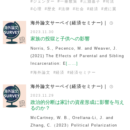
#
ジェンダー
#
一冊散策
#
三淵嘉子
#
司法
#
心理
#
歴史
#
法律
#
社会
#
経済
#
虎に翼
海外論文サーベイ(経済セミナー)｜
2023.11.30
家族の投獄と子供への影響
Norris, S., Pecenco, M. and Weaver, J.
(2021)
The Effects of Parental and Sibling
Incarceration: E
[……]
#
海外論文
#
経済
#
経済セミナー
海外論文サーベイ(経済セミナー)｜
2023.11.29
政治的分断は家計の資産形成に影響を与え
るのか？
McCartney, W. B., Orellana-Li, J. and
Zhang, C.（2023）
Political Polarization