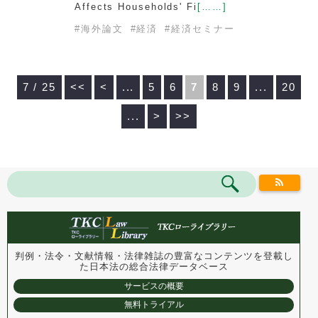
Affects Households' Fi
[……]
#
海外論文
#
経済
#
経済セミナー
7 / 25
<<
<
...
5
6
7
8
9
...
20
...
>
>>
判例・法令・文献情報・法律雑誌の豊富なコンテンツを登載し
た
日本法の総合法律データベース
サービスの概要
無料トライアル