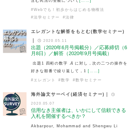
含む民法の全般について
[……]
#
Webでも！初歩からはじめる物権法
#
法学セミナー
#
法律
エレガントな解答をもとむ(数学セミナー)
｜
2020.05.11
出題（2020年6月号掲載分）／応募締切（6
月8日）／解答（2020年9月号掲載）
A
出題1 四桁の数字
に対し，次の二つの操作を
A
1
1
好きな順番で繰り返して，
[……]
#
エレガント
#
数学
#
数学セミナー
海外論文サーベイ(経済セミナー)｜
2020.05.07
信用なき主催者は、いかにして信頼できる
入札を開催するべきか？
Akbarpour, Mohammad and Shengwu Li