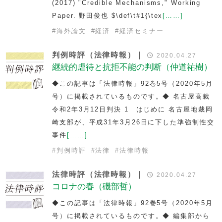
(2017) "Credible Mechanisms," Working
Paper. 野田俊也 $\def\t#1{\tex
[……]
#
海外論文
#
経済
#
経済セミナー
判例時評（法律時報）｜
2020.04.27
継続的虐待と抗拒不能の判断（仲道祐樹）
◆この記事は「法律時報」92巻5号（2020年5月
号）に掲載されているものです。◆ 名古屋高裁
令和2年3月12日判決 1 はじめに 名古屋地裁岡
崎支部が、平成31年3月26日に下した準強制性交
事件
[……]
#
判例時評
#
法律
#
法律時報
法律時評（法律時報）｜
2020.04.27
コロナの春（磯部哲）
◆この記事は「法律時報」92巻5号（2020年5月
号）に掲載されているものです。◆ 編集部から