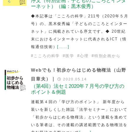
序文（特別企画：子どものこころとインタ
ーネット）（編：黒木俊秀）
◆本記事は「こころの科学」211号（2020年５月
号）の、黒木俊秀編「子どものこころとインター
ネット」に掲載されている序文です。◆ 20世紀
末におけるインターネットに代表されるICT（情
報通信技術）
[……]
#
こころの科学
#
医学
#
心理
#
特別企画から
Webでも！初歩からはじめる物権法（山野
目章夫）｜
2020.05.14
（第4回）法セミ2020年７月号の学び方の
ポイント＆例題
連載第４回の「学び方のポイント」 新年度から
装いを新しくした雑誌「法学セミナー」において
「初歩からはじめる物権法」という連載を進めて
いる筆者は、その連載の講述範囲である物権法を