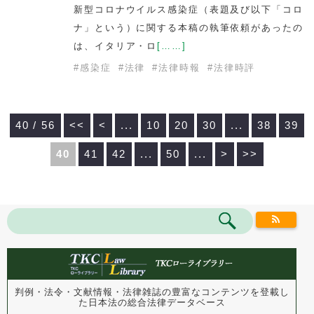
新型コロナウイルス感染症（表題及び以下「コロ
ナ」という）に関する本稿の執筆依頼があったの
は、イタリア・ロ
[……]
#
感染症
#
法律
#
法律時報
#
法律時評
40 / 56
<<
<
...
10
20
30
...
38
39
40
41
42
...
50
...
>
>>
判例・法令・文献情報・法律雑誌の豊富なコンテンツを登載し
た
日本法の総合法律データベース