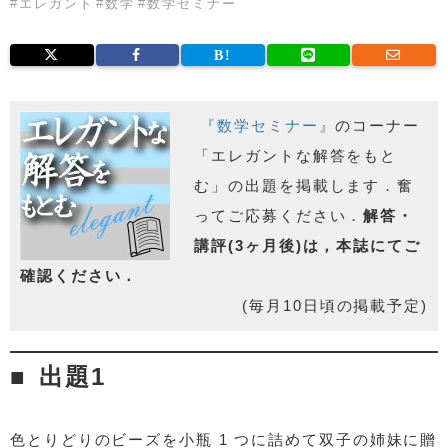
#
エレガント
#
数学
#
数学セミナー
『数学セミナー』
のコーナー
「エレガントな解答をもと
む」の出題を掲載します．奮
ってご応募ください．
解答・
講評(3ヶ月後)は，本誌にてご
確認ください．
(毎月10日頃の掲載予定)
出題1
色とりどりのビーズを小瓶 1 つに詰めて双子の姉妹に贈