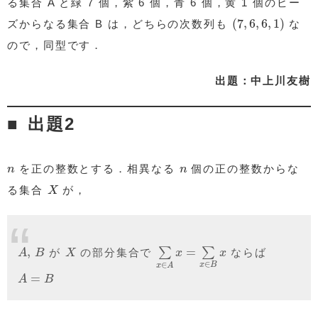
る集合 A と緑 7 個，紫 6 個，青 6 個，黄 1 個のビー
(
7
,
6
,
6
,
1
)
(
7
,
6
,
6
,
1
)
ズからなる集合 B は，どちらの次数列も
な
ので，同型です．
出題：中上川友樹
出題2
n
n
を正の整数とする．相異なる
個の正の整数からな
n
n
X
る集合
が，
X
A
,
B
∑
x
∈
A
x
=
∑
x
∈
B
x
X
,
=
∑
∑
が
の部分集合で
ならば
A
B
X
x
x
∈
∈
x
B
x
A
A
=
B
=
A
B