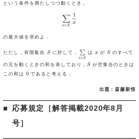
という条件を満たしつつ動くとき，
∑
x
∈
X
1
x
1
∑
x
∈
x
X
の最大値を求めよ．
S
∑
x
∈
S
S
x
∑
ただし，有限集合
に対して，
は
が
のすべて
S
x
S
∈
x
S
S
の元を動くときの和を表しており，
が空集合のときは
S
0
0
この和は
であると考える．
出題：斎藤新悟
応募規定［解答掲載2020年8月
号］