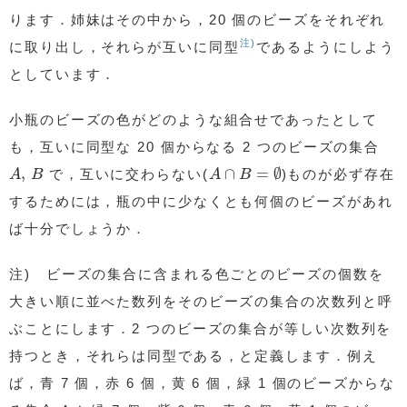
ります．姉妹はその中から，20 個のビーズをそれぞれ
注)
に取り出し，それらが互いに同型
であるようにしよう
としています．
小瓶のビーズの色がどのような組合せであったとして
も，互いに同型な 20 個からなる 2 つのビーズの集合
A
∩
B
=
∅
A
,
B
,
∩
=
∅
で，互いに交わらない(
)ものが必ず存在
A
B
A
B
するためには，瓶の中に少なくとも何個のビーズがあれ
ば十分でしょうか．
注) ビーズの集合に含まれる色ごとのビーズの個数を
大きい順に並べた数列をそのビーズの集合の次数列と呼
ぶことにします．2 つのビーズの集合が等しい次数列を
持つとき，それらは同型である，と定義します．例え
ば，青 7 個，赤 6 個，黄 6 個，緑 1 個のビーズからな