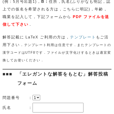
(例：5月号出題1)，
B：
住所，氏名(ふりがなも明記，誌
上での仮名を希望される方は，こちらに明記)，年齢，
職業を記入して，下記フォームから
PDF ファイルを送
信して下さい
．
解答記載に
LaTeX ご利用の方は，
テンプレート
もご活
用下さい．
テンプレート利用は任意です．またテンプレートの
漢字コードはUTF8です．ファイルが文字化けするときは適宜変
換してお使いください．
「エレガントな解答をもとむ」解答投稿
フォーム
問題番号 ：
氏名 ：