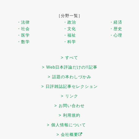
［分野一覧］
・法律
・政治
・経済
・社会
・文化
・歴史
・医学
・福祉
・心理
・数学
・科学
> すべて
> Web日本評論だけの!!記事
> 話題の本わしづかみ
> 日評雑誌記事セレクション
> リンク
> お問い合わせ
> 利用規約
> 個人情報について
> 会社概要