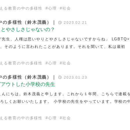
える教育の中の多様性
#
心理
#
社会
中の多様性（鈴木茂義）｜
2023.02.21
りとやさしさじゃないの？
ゲ先生、人権は思いやりとやさしさじゃないですからね」 LGBTQ
ら、そのように言われたことがあります。それを聞いて、私は最初
える教育の中の多様性
#
心理
#
社会
中の多様性（鈴木茂義）｜
2023.01.23
グアウトした小学校の先生
こんにちは。鈴木茂義と申します。これから１年間、こちらで連載
ろしくお願いいたします。 小学校の先生をやっています。学校の
える教育の中の多様性
#
心理
#
社会