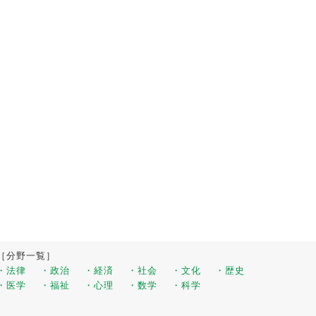
［分野一覧］
・法律
・政治
・経済
・社会
・文化
・歴史
・医学
・福祉
・心理
・数学
・科学