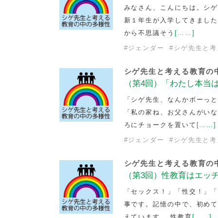
みなさん、こんにちは。シ
新１年生が入学してきました
から不思議そう
[……]
#
ジェンダー
#
シゲ先生と考
シゲ先生と考える教育の
（第4回）「わたし本当
「シゲ先生、なんかボーっ
「私の家ね、お父さんがい
ろにチョークを置いて
[……]
#
ジェンダー
#
シゲ先生と考
シゲ先生と考える教育の
（第3回）性教育はエッ
「セックス！」「性交！」
事です。記憶の中で、初め
えています。 性教育
[……]