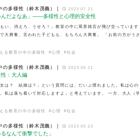
中の多様性（鈴木茂義）｜
2023.07.21
いんだよなあ」――多様性と心理的安全性
きもい、消えろ、うせろ！」教室の中に罵詈雑言が飛び交っています
で大興奮、言われた子どもも、もちろん大興奮。 「お前の方がう
える教育の中の多様性
#
心理
#
社会
中の多様性（鈴木茂義）｜
2023.06.21
様性：大人編
彼女は？ 結婚は？」という質問には、だいぶ慣れました。私は心の
。私は落ち着いて対応しますよ」と考えています。 一方、大人（
える教育の中の多様性
#
心理
#
社会
中の多様性（鈴木茂義）｜
2023.05.23
いるなんて衝撃でした」