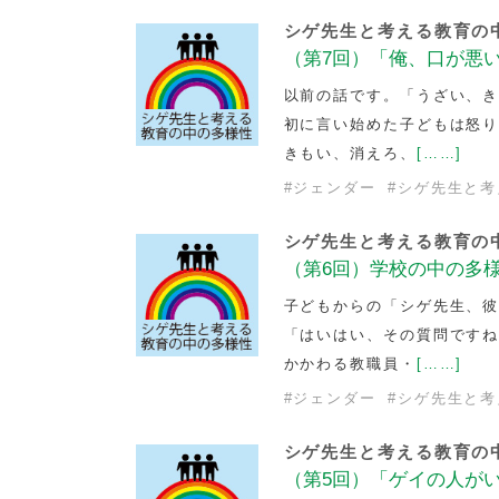
シゲ先生と考える教育の
（第7回）「俺、口が悪
以前の話です。「うざい、
初に言い始めた子どもは怒り
きもい、消えろ、
[……]
#
ジェンダー
#
シゲ先生と考
シゲ先生と考える教育の
（第6回）学校の中の多
子どもからの「シゲ先生、
「はいはい、その質問ですね
かかわる教職員・
[……]
#
ジェンダー
#
シゲ先生と考
シゲ先生と考える教育の
（第5回）「ゲイの人が