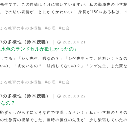
ゲ先生です。この原稿は４月に書いていますが、私の勤務先の小学校
。その幼い表情が、とにかくかわいい！ 身長が180㎝ある私は、
える教育の中の多様性
#
心理
#
社会
中の多様性（鈴木茂義）｜
2023.04.21
は水色のランドセルが欲しかったの」
としてる」「シゲ先生、暇なの？」「シゲ先生って、給料いくらなの
ないの」「彼女いるの？ 結婚してないの？」「シゲ先生、また変な
える教育の中の多様性
#
心理
#
社会
中の多様性（鈴木茂義）｜
2023.03.22
チなの？
「恥ずかしがらずに大きな声で復唱しなさい！」私が小学校のときの
ての性教育の授業でした。当時の担任の先生が、少し緊張していたの