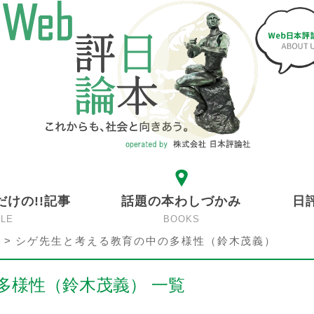
だけの!!記事
話題の本わしづかみ
日
CLE
BOOKS
>
シゲ先生と考える教育の中の多様性（鈴木茂義）
多様性（鈴木茂義） 一覧