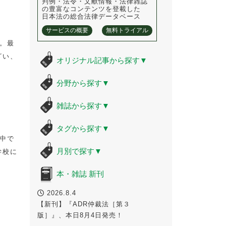
判例・法令・文献情報・法律雑誌
の豊富なコンテンツを登載した
日本法の総合法律データベース
サービスの概要
無料トライアル
。最
ざい、
オリジナル記事から探す
▼
分野から探す
▼
雑誌から探す
▼
タグから探す
▼
中で
月別で探す
▼
学校に
本・雑誌 新刊
2026.8.4
【新刊】『ADR仲裁法［第３
版］』、本日8月4日発売！