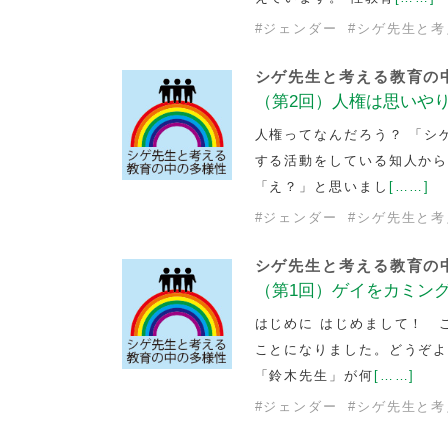
#
ジェンダー
#
シゲ先生と考
シゲ先生と考える教育の
（第2回）人権は思いや
人権ってなんだろう？ 「シ
する活動をしている知人か
「え？」と思いまし
[……]
#
ジェンダー
#
シゲ先生と考
シゲ先生と考える教育の
（第1回）ゲイをカミン
はじめに はじめまして！ 
ことになりました。どうぞよ
「鈴木先生」が何
[……]
#
ジェンダー
#
シゲ先生と考