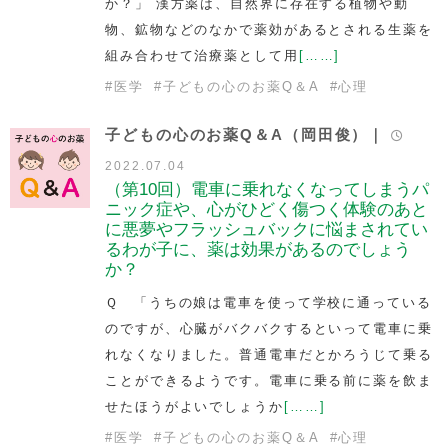
か？」 漢方薬は、自然界に存在する植物や動
物、鉱物などのなかで薬効があるとされる生薬を
組み合わせて治療薬として用
[……]
#
医学
#
子どもの心のお薬Q＆A
#
心理
子どもの心のお薬Q＆A（岡田俊）｜
2022.07.04
（第10回）電車に乗れなくなってしまうパ
ニック症や、心がひどく傷つく体験のあと
に悪夢やフラッシュバックに悩まされてい
るわが子に、薬は効果があるのでしょう
か？
Ｑ 「うちの娘は電車を使って学校に通っている
のですが、心臓がバクバクするといって電車に乗
れなくなりました。普通電車だとかろうじて乗る
ことができるようです。電車に乗る前に薬を飲ま
せたほうがよいでしょうか
[……]
#
医学
#
子どもの心のお薬Q＆A
#
心理