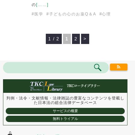
の
[……]
#
医学
#
子どもの心のお薬Q＆A
#
心理
1 / 2
1
2
>
判例・法令・文献情報・法律雑誌の豊富なコンテンツを登載し
た
日本法の総合法律データベース
サービスの概要
無料トライアル