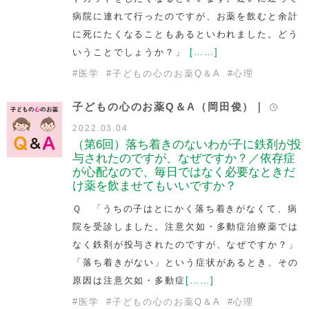
病院に連れて行ったのですが、お薬を飲むと余計
に死にたくなることもあるといわれました。どう
いうことでしょうか？」
[……]
#
医学
#
子どもの心のお薬Q＆A
#
心理
子どもの心のお薬Q＆A（岡田俊）｜
2022.03.04
（第6回）落ち着きのないわが子に鉄剤が投
与されたのですが、なぜですか？／依存症
が心配なので、毎日ではなく必要なときだ
け薬を飲ませてもいいですか？
Ｑ 「うちの子はとにかく落ち着きがなくて、病
院を受診しました。注意欠如・多動症治療薬では
なく鉄剤が投与されたのですが、なぜですか？」
「落ち着きがない」という症状があるとき、その
原因は注意欠如・多動症
[……]
#
医学
#
子どもの心のお薬Q＆A
#
心理