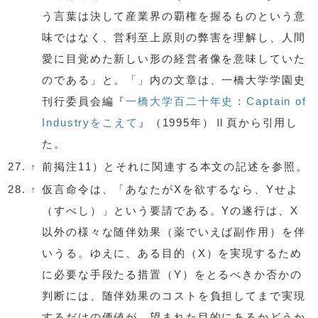
う言葉は決して産業界の覇権を握るものという意
味ではなく、営利至上原則の弊害を理解し、人間
愛に目覚めた新しい形の経営者像を意味していた
のである」と。「」内の文章は、一橋大学学園史
刊行委員会編『
一橋大学百二十年史 : Captain of
Industryをこえて
』（1995年）Ⅱ頁から引用し
た。
27.
↑
前掲注11）とそれに関連する本文の記述を参照。
28.
↑
仮言命令は、「あなたがXを欲するなら、Yせよ
（すべし）」という要請である。Yの遂行は、X
以外の様々な随伴効果（薬でいえば副作用）を伴
いうる。ゆえに、ある目的（X）を実現するため
に必要な手段たる措置（Y）をとるべきか否かの
判断には、随伴効果のコストを負担してまで実現
するだけの価値が、望まれた目的にあるかどうか