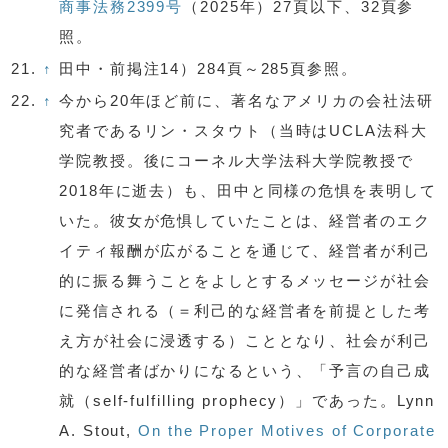
商事法務2399号
（2025年）27頁以下、32頁参
照。
21.
↑
田中・前掲注14）284頁～285頁参照。
22.
↑
今から20年ほど前に、著名なアメリカの会社法研
究者であるリン・スタウト（当時はUCLA法科大
学院教授。後にコーネル大学法科大学院教授で
2018年に逝去）も、田中と同様の危惧を表明して
いた。彼女が危惧していたことは、経営者のエク
イティ報酬が広がることを通じて、経営者が利己
的に振る舞うことをよしとするメッセージが社会
に発信される（＝利己的な経営者を前提とした考
え方が社会に浸透する）こととなり、社会が利己
的な経営者ばかりになるという、「予言の自己成
就（self-fulfilling prophecy）」であった。Lynn
A. Stout,
On the Proper Motives of Corporate