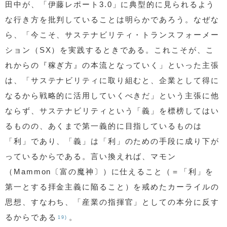
田中が、「伊藤レポート3.0」に典型的に見られるよう
な行き方を批判していることは明らかであろう。なぜな
ら、「今こそ、サステナビリティ・トランスフォーメー
ション（SX）を実践するときである。これこそが、こ
れからの『稼ぎ方』の本流となっていく」といった主張
は、「サステナビリティに取り組むと、企業として得に
なるから戦略的に活用していくべきだ」という主張に他
ならず、サステナビリティという「義」を標榜してはい
るものの、あくまで第一義的に目指しているものは
「利」であり、「義」は「利」のための手段に成り下が
っているからである。言い換えれば、マモン
（Mammon〔富の魔神〕）に仕えること（＝「利」を
第一とする拝金主義に陥ること）を戒めたカーライルの
思想、すなわち、「産業の指揮官」としての本分に反す
るからである
。
19)