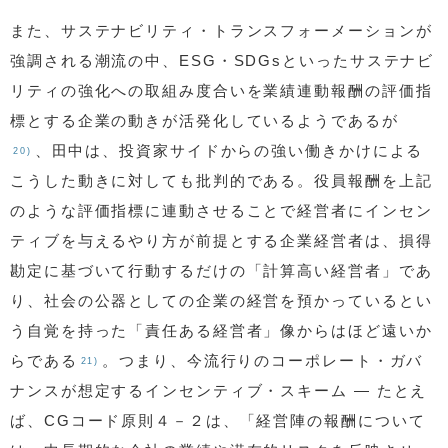
また、サステナビリティ・トランスフォーメーションが
強調される潮流の中、ESG・SDGsといったサステナビ
リティの強化への取組み度合いを業績連動報酬の評価指
標とする企業の動きが活発化しているようであるが
、田中は、投資家サイドからの強い働きかけによる
20)
こうした動きに対しても批判的である。役員報酬を上記
のような評価指標に連動させることで経営者にインセン
ティブを与えるやり方が前提とする企業経営者は、損得
勘定に基づいて行動するだけの「計算高い経営者」であ
り、社会の公器としての企業の経営を預かっているとい
う自覚を持った「責任ある経営者」像からはほど遠いか
らである
。つまり、今流行りのコーポレート・ガバ
21)
ナンスが想定するインセンティブ・スキーム — たとえ
ば、CGコード原則４－２は、「経営陣の報酬について