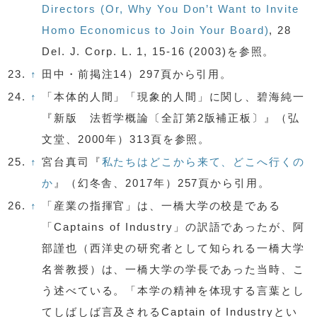
Directors (Or, Why You Don’t Want to Invite
Homo Economicus to Join Your Board)
, 28
Del. J. Corp. L. 1, 15-16 (2003)を参照。
23.
↑
田中・前掲注14）297頁から引用。
24.
↑
「本体的人間」「現象的人間」に関し、碧海純一
『新版 法哲学概論〔全訂第2版補正板〕』（弘
文堂、2000年）313頁を参照。
25.
↑
宮台真司『
私たちはどこから来て、どこへ行くの
か
』（幻冬舎、2017年）257頁から引用。
26.
↑
「産業の指揮官」は、一橋大学の校是である
「Captains of Industry」の訳語であったが、阿
部謹也（西洋史の研究者として知られる一橋大学
名誉教授）は、一橋大学の学長であった当時、こ
う述べている。「本学の精神を体現する言葉とし
てしばしば言及されるCaptain of Industryとい