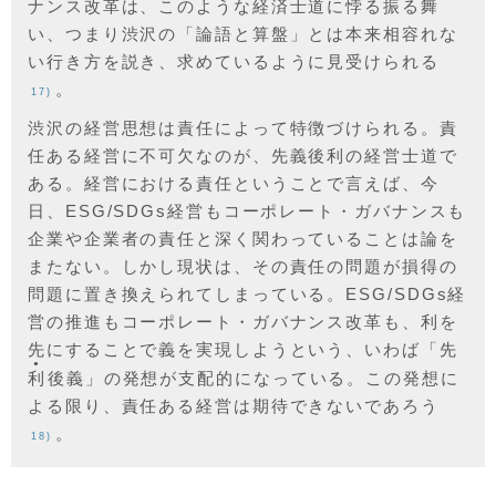
ナンス改革は、このような経済士道に悖る振る舞
い、つまり渋沢の「論語と算盤」とは本来相容れな
い行き方を説き、求めているように見受けられる
。
17)
渋沢の経営思想は責任によって特徴づけられる。責
任ある経営に不可欠なのが、先義後利の経営士道で
ある。経営における責任ということで言えば、今
日、ESG/SDGs経営もコーポレート・ガバナンスも
企業や企業者の責任と深く関わっていることは論を
またない。しかし現状は、その責任の問題が損得の
問題に置き換えられてしまっている。ESG/SDGs経
営の推進もコーポレート・ガバナンス改革も、利を
先にすることで義を実現しようという、いわば「先
●
利
後義」の発想が支配的になっている。この発想に
よる限り、責任ある経営は期待できないであろう
。
18)