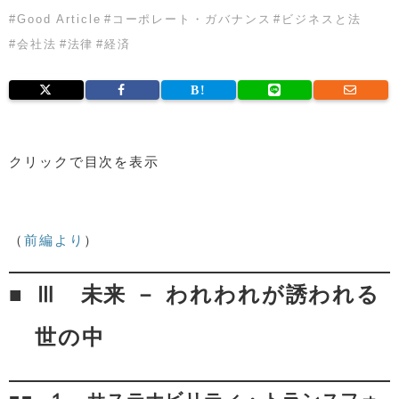
#
Good Article
#
コーポレート・ガバナンス
#
ビジネスと法
#
会社法
#
法律
#
経済
クリックで目次を表示
Ⅲ 未来 － われわれが誘われる世の中
１ サステナビリティ・トランスフォーメーション
（
前編より
）
（SX）
２ 茶色に染まる世の中
Ⅲ 未来 － われわれが誘われる
３ よき企業者が育たない世の中
Ⅳ おわりに
世の中