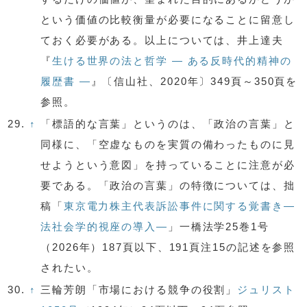
という価値の比較衡量が必要になることに留意し
ておく必要がある。以上については、井上達夫
『
生ける世界の法と哲学 — ある反時代的精神の
履歴書 —
』〔信山社、2020年〕349頁～350頁を
参照。
29.
↑
「標語的な言葉」というのは、「政治の言葉」と
同様に、「空虚なものを実質の備わったものに見
せようという意図」を持っていることに注意が必
要である。「政治の言葉」の特徴については、拙
稿「
東京電力株主代表訴訟事件に関する覚書き—
法社会学的視座の導入—
」一橋法学25巻1号
（2026年）187頁以下、191頁注15の記述を参照
されたい。
30.
↑
三輪芳朗「市場における競争の役割」
ジュリスト