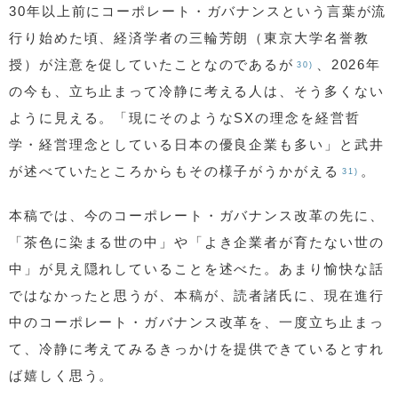
30年以上前にコーポレート・ガバナンスという言葉が流
行り始めた頃、経済学者の三輪芳朗（東京大学名誉教
授）が注意を促していたことなのであるが
、2026年
30)
の今も、立ち止まって冷静に考える人は、そう多くない
ように見える。「現にそのようなSXの理念を経営哲
学・経営理念としている日本の優良企業も多い」と武井
が述べていたところからもその様子がうかがえる
。
31)
本稿では、今のコーポレート・ガバナンス改革の先に、
「茶色に染まる世の中」や「よき企業者が育たない世の
中」が見え隠れしていることを述べた。あまり愉快な話
ではなかったと思うが、本稿が、読者諸氏に、現在進行
中のコーポレート・ガバナンス改革を、一度立ち止まっ
て、冷静に考えてみるきっかけを提供できているとすれ
ば嬉しく思う。