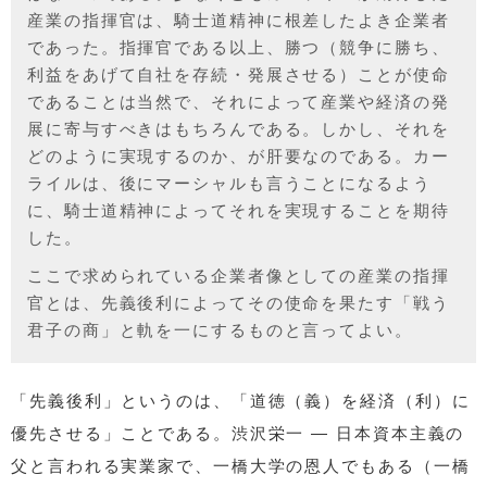
産業の指揮官は、騎士道精神に根差したよき企業者
であった。指揮官である以上、勝つ（競争に勝ち、
利益をあげて自社を存続・発展させる）ことが使命
であることは当然で、それによって産業や経済の発
展に寄与すべきはもちろんである。しかし、それを
どのように実現するのか、が肝要なのである。カー
ライルは、後にマーシャルも言うことになるよう
に、騎士道精神によってそれを実現することを期待
した。
ここで求められている企業者像としての産業の指揮
官とは、先義後利によってその使命を果たす「戦う
君子の商」と軌を一にするものと言ってよい。
「先義後利」というのは、「道徳（義）を経済（利）に
優先させる」ことである。渋沢栄一 — 日本資本主義の
父と言われる実業家で、一橋大学の恩人でもある（一橋