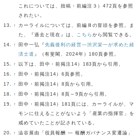
これについては、拙稿・前編注３）472頁を参照
されたい。
13.
↑
カーライルについては、前編
Ⅱ
の冒頭を参照。ま
た、『過去と現在』は、
こちら
から閲覧できる。
14.
↑
田中一弘『
先義後利の経営—渋沢栄一が求めた経
済士道
』（有斐閣、2024年）180頁参照。
15.
↑
以下は、田中・前掲注14）183頁から引用。
16.
↑
田中・前掲注14）6頁参照。
17.
↑
田中・前掲注14）8頁から引用。
18.
↑
田中・前掲注14）8頁～9頁から引用。
19.
↑
田中・前掲注14）181頁には、カーライルが、マ
モンに仕えることがないよう「産業の指揮官」を
戒めていたことが記されている。
20.
↑
澁谷展由「役員報酬 — 報酬ガバナンス変遷論」