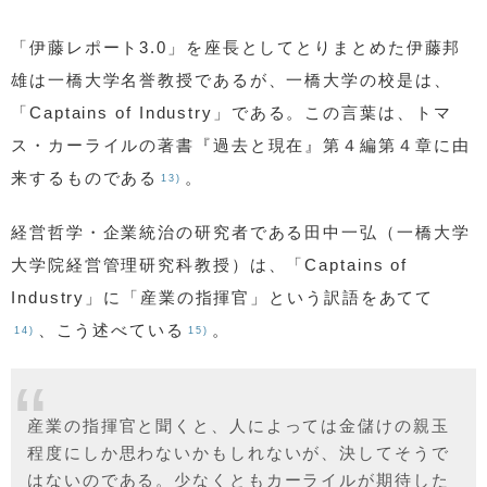
「伊藤レポート3.0」を座長としてとりまとめた伊藤邦
雄は一橋大学名誉教授であるが、一橋大学の校是は、
「Captains of Industry」である。この言葉は、トマ
ス・カーライルの著書『過去と現在』第４編第４章に由
来するものである
。
13)
経営哲学・企業統治の研究者である田中一弘（一橋大学
大学院経営管理研究科教授）は、「Captains of
Industry」に「産業の指揮官」という訳語をあてて
、こう述べている
。
14)
15)
産業の指揮官と聞くと、人によっては金儲けの親玉
程度にしか思わないかもしれないが、決してそうで
はないのである。少なくともカーライルが期待した