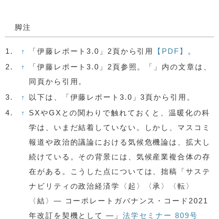
脚注
1.
↑
「伊藤レポート3.0」2頁から引用
【PDF】
。
2.
↑
「伊藤レポート3.0」2頁参照。「」内の文章は、
同頁から引用。
3.
↑
以下は、「伊藤レポート3.0」3頁から引用。
4.
↑
SXやGXとの関わりで触れておくと、温暖化の科
学は、いまだ結着していない。しかし、マスコミ
報道や政治的議論における気候危機論は、拡大し
続けている。その背景には、気候産業複合体の存
在がある。こうした点については、拙稿「サステ
ナビリティの政治経済学〈起〉〈承〉〈転〉
〈結〉— コーポレートガバナンス・コード2021
年改訂を契機として —」
法学セミナー 809号