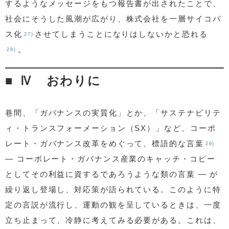
するようなメッセージをもつ報告書が出されたことで、
社会にそうした風潮が広がり、株式会社を一層サイコパ
ス化
させてしまうことになりはしないかと恐れる
27)
。
28)
Ⅳ おわりに
巷間、「ガバナンスの実質化」とか、「サステナビリテ
ィ・トランスフォーメーション（SX）」など、コーポ
レート・ガバナンス改革をめぐって、標語的な言葉
29)
— コーポレート・ガバナンス産業のキャッチ・コピー
としてその利益に資するであろうような類の言葉 — が
繰り返し登場し、対応策が語られている。このように特
定の言説が流行し、運動の観を呈しているときは、一度
立ち止まって、冷静に考えてみる必要がある。これは、