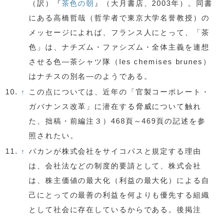
（訳）『
茶色の朝
』（大月書店、2003年）。同書
にある高橋哲哉（哲学者で東京大学名誉教授）の
メッセージによれば、フランス人にとって、「茶
色」は、ナチズム・ファシズム・全体主義を連想
させる色—茶シャツ隊（les chemises brunes）
はナチスの別名—のようである。
10.
↑
この点については、近年の「官製コーポレート・
ガバナンス改革」に潜在する脅威について触れ
た、拙稿・前編注３）468頁～469頁の記述を参
照されたい。
11.
↑
バカンが株式会社をサイコパスと規定する理由
は、会社法などの制度的要請として、株式会社
は、株主価値の最大化（利益の最大化）による自
己にとっての最善の利益を何よりも優先する組織
として社会に存在しているからである。後掲注