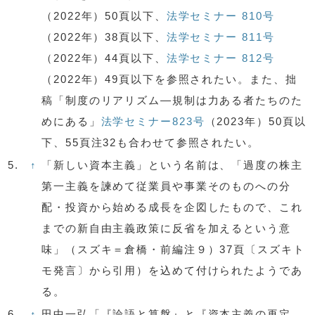
（2022年）50頁以下、
法学セミナー 810号
（2022年）38頁以下、
法学セミナー 811号
（2022年）44頁以下、
法学セミナー 812号
（2022年）49頁以下を参照されたい。また、拙
稿「制度のリアリズム—規制は力ある者たちのた
めにある」
法学セミナー823号
（2023年）50頁以
下、55頁注32も合わせて参照されたい。
5.
↑
「新しい資本主義」という名前は、「過度の株主
第一主義を諫めて従業員や事業そのものへの分
配・投資から始める成長を企図したもので、これ
までの新自由主義政策に反省を加えるという意
味」（スズキ＝倉橋・前編注９）37頁〔スズキト
モ発言〕から引用）を込めて付けられたようであ
る。
6.
↑
田中一弘「『論語と算盤』と『資本主義の再定