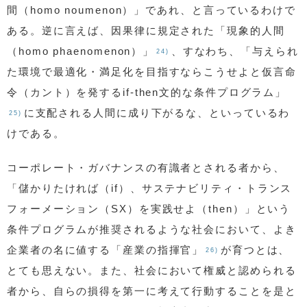
間（homo noumenon）」であれ、と言っているわけで
ある。逆に言えば、因果律に規定された「現象的人間
（homo phaenomenon）」
、すなわち、「与えられ
24)
た環境で最適化・満足化を目指すならこうせよと仮言命
令（カント）を発するif-then文的な条件プログラム」
に支配される人間に成り下がるな、といっているわ
25)
けである。
コーポレート・ガバナンスの有識者とされる者から、
「儲かりたければ（if）、サステナビリティ・トランス
フォーメーション（SX）を実践せよ（then）」という
条件プログラムが推奨されるような社会において、よき
企業者の名に値する「産業の指揮官」
が育つとは、
26)
とても思えない。また、社会において権威と認められる
者から、自らの損得を第一に考えて行動することを是と