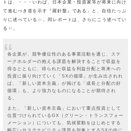
トは、・・・いわば、日本企業・投資家等が将来に向け
て進むべき道を示す『羅針盤』である」と、自信たっぷ
りに述べている
。同レポートは、さらにこう述べてい
2)
る
。
3)
各企業が、競争優位性のある事業活動を通じ、ステ
ークホルダーの抱える課題を解決することで収益を
得るとともに、得られた収益を利益分配と将来への
投資に振り向けていく「SXの循環」が生み出されれ
ば、「新しい資本主義」が掲げる「成長と分配の好
循環」も、より強力なものになることが期待され
る。
また、「新しい資本主義」において重点投資として
位置づけられているGX（グリーン・トランスフォー
メーション）についても、気候変動をはじめとする
幅広いサステナビリティ課題を対象とするSXの中に