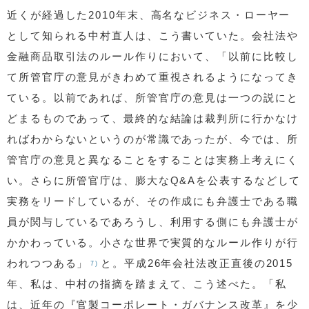
近くが経過した2010年末、高名なビジネス・ローヤー
として知られる中村直人は、こう書いていた。会社法や
金融商品取引法のルール作りにおいて、「以前に比較し
て所管官庁の意見がきわめて重視されるようになってき
ている。以前であれば、所管官庁の意見は一つの説にと
どまるものであって、最終的な結論は裁判所に行かなけ
ればわからないというのが常識であったが、今では、所
管官庁の意見と異なることをすることは実務上考えにく
い。さらに所管官庁は、膨大なQ&Aを公表するなどして
実務をリードしているが、その作成にも弁護士である職
員が関与しているであろうし、利用する側にも弁護士が
かかわっている。小さな世界で実質的なルール作りが行
われつつある」
と。平成26年会社法改正直後の2015
7)
年、私は、中村の指摘を踏まえて、こう述べた。「私
は、近年の『官製コーポレート・ガバナンス改革』を少