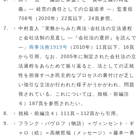
義』— 経営の責任としての公益追求 —」監査役
708号（2020年）22頁以下、24頁参照。
7.
↑
中村直人「実務からみた商法･会社法の立法過程
と会社法制の見直し —『会社法の選択』を読んで
—」
商事法務1919号
（2010年）11頁以下、16頁
から引用。なお、2005年に制定された会社法の立
法過程をあらためて振り返ると、法としての正統
性を担保すべき民主的なプロセスの裏付けが乏し
い強引な立法が行われた様子がうかがわれ、問題
視されている。これについては、拙稿・前編注
６）187頁を参照されたい。
8.
↑
拙稿・前編注４）111頁～112頁から引用。
9.
↑
フランク・パヴロフ（物語）＝ヴィンセント・ギ
ャロ（絵）＝高橋哲哉（メッセージ）＝藤本一勇