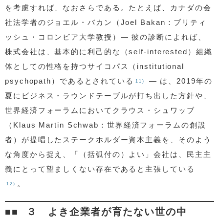
を考慮すれば、なおさらである。たとえば、カナダの会
社法学者のジョエル・バカン（Joel Bakan：ブリティ
ッシュ・コロンビア大学教授）— 彼の診断によれば、
株式会社は、基本的に利己的な（self-interested）組織
体としての性格を持つサイコパス（institutional
psychopath）であるとされている
— は、2019年の
11)
夏にビジネス・ラウンドテーブルが打ち出した方針や、
世界経済フォーラムにおいてクラウス・シュワッブ
（Klaus Martin Schwab：世界経済フォーラムの創設
者）が提唱したステークホルダー資本主義を、そのよう
な角度から捉え、「（括弧付の）よい」会社は、民主主
義にとって望ましくない存在であると主張している
。
12)
３ よき企業者が育たない世の中