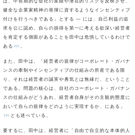
は、中長期的な会社の業績や潜在的リスクを反映させ、
健全な企業家精神の発揮に資するようなインセンティブ
付けを行うべきである」とする — には、自己利益の追
求を公に認め、自らの損得を第一に考える欲深い経営者
を肯定する側面があることを田中は危惧しているわけで
ある
。
22)
また、田中は、「経営者の規律がコーポレート・ガバナ
ンスの牽制やインセンティブの仕組みの所産である限
り、それは経営者の誠実や勇気とは無縁だ、ということ
である。問題の核心は、自社のコーポレート・ガバナン
スの仕組みがどうあれ、経営者自身がその主観的態度に
おいて自らの規律をどのように実現するか、にある」
とも述べている。
23)
要するに、田中は、経営者に「自由で自立的な本体的人