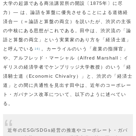
大学の起源である商法講習所の開設〔1875年〕に尽
力）— は、論語を算盤に優先させることによる道徳経
済合一（＝論語と算盤の両立）を説いたが、渋沢の主張
の中核にある思想がこれである。田中は、渋沢流の「論
語と算盤の両立」という実業家のあり方を「経済士道」
と呼んでいる
。カーライルのいう「産業の指揮官」
16)
や、アルフレッド・マーシャル（Alfred Marshall：イ
ギリスの経済学者でケンブリッジ大学教授）のいう「経
済騎士道（Economic Chivalry）」と、渋沢の「経済士
道」との間に共通性を見出す田中は、近年のコーポレー
ト・ガバナンス改革について、以下のように述べてい
る。
近年のESG/SDGs経営の推進やコーポレート・ガバ