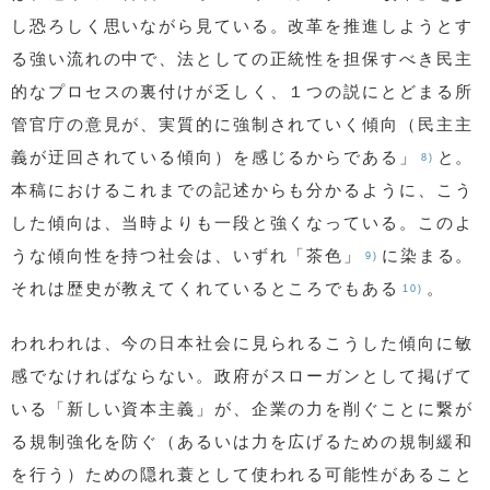
し恐ろしく思いながら見ている。改革を推進しようとす
る強い流れの中で、法としての正統性を担保すべき民主
的なプロセスの裏付けが乏しく、１つの説にとどまる所
管官庁の意見が、実質的に強制されていく傾向（民主主
義が迂回されている傾向）を感じるからである」
と。
8)
本稿におけるこれまでの記述からも分かるように、こう
した傾向は、当時よりも一段と強くなっている。このよ
うな傾向性を持つ社会は、いずれ「茶色」
に染まる。
9)
それは歴史が教えてくれているところでもある
。
10)
われわれは、今の日本社会に見られるこうした傾向に敏
感でなければならない。政府がスローガンとして掲げて
いる「新しい資本主義」が、企業の力を削ぐことに繋が
る規制強化を防ぐ（あるいは力を広げるための規制緩和
を行う）ための隠れ蓑として使われる可能性があること