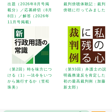
出題（2026年8月号掲
裁判傍聴体験記：裁判
載分）／応募締切（8月
傍聴に行ってみました
8日）／解答（2026年
11月号掲載）
（第2回）時を味方につ
（第93回）弁護士の説
ける（1）—法令をいつ
明義務違反を肯定した
から施行するか（笠松
初の最高裁判例（加藤
珠美）
新太郎）