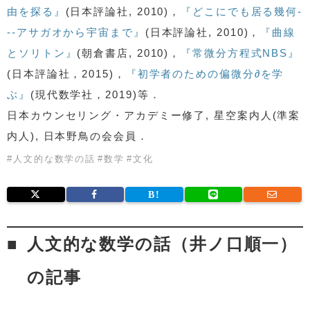
由を探る』
(日本評論社, 2010)，
『どこにでも居る幾何-
--アサガオから宇宙まで』
(日本評論社, 2010)，
『曲線
とソリトン』
(朝倉書店, 2010)，
『常微分方程式NBS』
(日本評論社，2015)，
『初学者のための偏微分∂を学
ぶ』
(現代数学社，2019)等．
日本カウンセリング・アカデミー修了, 星空案内人(準案
内人), 日本野鳥の会会員．
#
人文的な数学の話
#
数学
#
文化
人文的な数学の話（井ノ口順一）
の記事