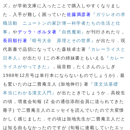
ズ」が学術文庫に入ったことで購入しやすくなりまし
た．入手が難しく困っていた
佐藤満彦著
『ガリレオの求
職活動 ニュートンの家計簿—科学者たちの生活と仕
事』
や
デッラ・ポルタ著
『自然魔術』
が刊行されたり，
長田順行著
『暗号大全 原理とその世界』
が出たり．現
代新書で品切になっていた森枝卓士著
『カレーライスと
日本人』
が出たり (この本の姉妹書ともいえる
『カレー
ライスがやってきた』
，福音館，たくさんのふしぎ
1988年12月号は単行本にならないものでしょうか)．最
も驚いたのは二畳庵主人 (加地伸行) 著
『漢文法基礎
本当にわかる漢文入門』
が出たときでしょうか．高校生
の頃，増進会旬報 (Z 会の通信添削会員に送られてきた
冊子) で二畳庵主人のエッセイを読んでいたので大変懐
かしく感じました．その頃は加地先生が二畳庵主人だと
は知る由もなかったのですが (旬報に連載していたエッ