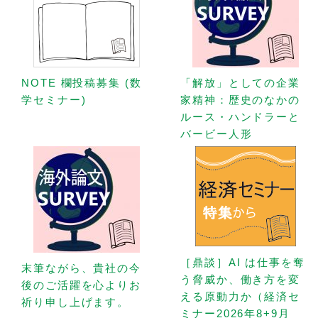
NOTE 欄投稿募集 (数
「解放」としての企業
学セミナー)
家精神：歴史のなかの
ルース・ハンドラーと
バービー人形
［鼎談］AI は仕事を奪
末筆ながら、貴社の今
う脅威か、働き方を変
後のご活躍を心よりお
える原動力か（経済セ
祈り申し上げます。
ミナー2026年8+9月