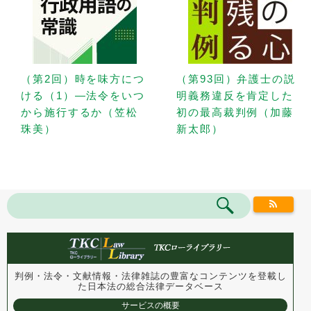
（第2回）時を味方につ
（第93回）弁護士の説
ける（1）—法令をいつ
明義務違反を肯定した
から施行するか（笠松
初の最高裁判例（加藤
珠美）
新太郎）
判例・法令・文献情報・法律雑誌の豊富なコンテンツを登載し
た
日本法の総合法律データベース
サービスの概要