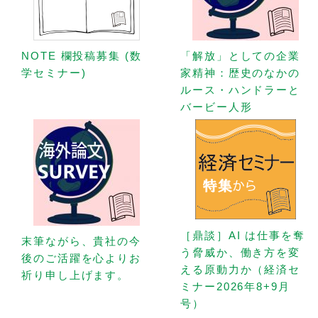
NOTE 欄投稿募集 (数
「解放」としての企業
学セミナー)
家精神：歴史のなかの
ルース・ハンドラーと
バービー人形
［鼎談］AI は仕事を奪
末筆ながら、貴社の今
う脅威か、働き方を変
後のご活躍を心よりお
える原動力か（経済セ
祈り申し上げます。
ミナー2026年8+9月
号）