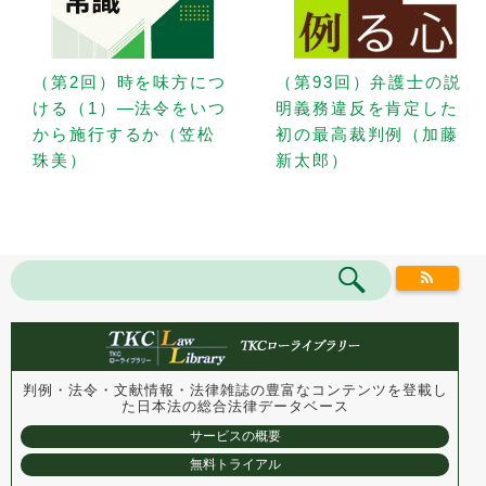
（第2回）時を味方につ
（第93回）弁護士の説
ける（1）—法令をいつ
明義務違反を肯定した
から施行するか（笠松
初の最高裁判例（加藤
珠美）
新太郎）
判例・法令・文献情報・法律雑誌の豊富なコンテンツを登載し
た
日本法の総合法律データベース
サービスの概要
無料トライアル