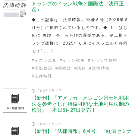
トランプのイラン戦争と国際法（浅田正
彦）
◆この記事は「法律時報」98巻６号（2026年６
月号）に掲載されているものです。◆ １ はじ
めに 再び、否、三たびの暴挙である。第二期ト
ランプ政権は、2025年６月にイスラエルと共同
でイ
[……]
#
イスラエル
#
イラン戦争
#
トランプ政権
#
国際政治
#
国際法
#
法律
#
法律時報
#
法律時評
2026.05.27
【新刊】『アメリカ・オレゴン州土地利用
法を参考とした持続可能な土地利用法制の
検討』、本日5月27日発売！
2026.05.27
【新刊】『法律時報』6月号、『経済セミナ