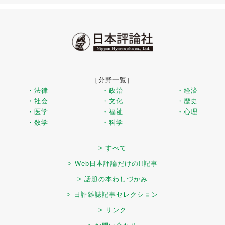
［分野一覧］
・法律
・政治
・経済
・社会
・文化
・歴史
・医学
・福祉
・心理
・数学
・科学
> すべて
> Web日本評論だけの!!記事
> 話題の本わしづかみ
> 日評雑誌記事セレクション
> リンク