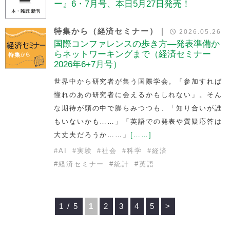
ー』6・7月号、本日5月27日発売！
特集から（経済セミナー）｜
2026.05.26
国際コンファレンスの歩き方—発表準備か
らネットワーキングまで（経済セミナー
2026年6+7月号）
世界中から研究者が集う国際学会。「参加すれば
憧れのあの研究者に会えるかもしれない」。そん
な期待が頭の中で膨らみつつも、「知り合いが誰
もいないかも……」「英語での発表や質疑応答は
大丈夫だろうか……」
[……]
#
AI
#
実験
#
社会
#
科学
#
経済
#
経済セミナー
#
統計
#
英語
1 / 5
1
2
3
4
5
>