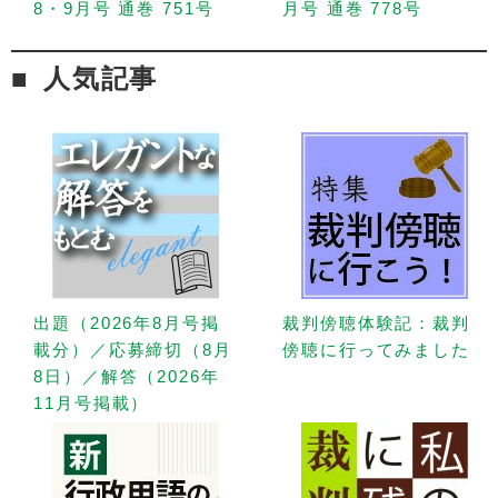
8・9月号 通巻 751号
月号 通巻 778号
人気記事
出題（2026年8月号掲
裁判傍聴体験記：裁判
載分）／応募締切（8月
傍聴に行ってみました
8日）／解答（2026年
11月号掲載）