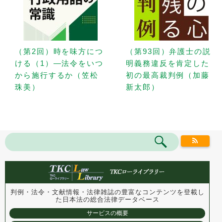
（第2回）時を味方につ
（第93回）弁護士の説
ける（1）—法令をいつ
明義務違反を肯定した
から施行するか（笠松
初の最高裁判例（加藤
珠美）
新太郎）
判例・法令・文献情報・法律雑誌の豊富なコンテンツを登載し
た
日本法の総合法律データベース
サービスの概要