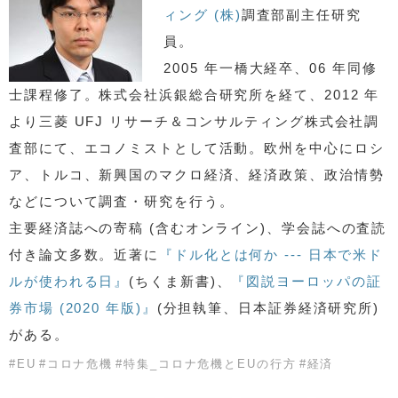
ィング (株)
調査部副主任研究
員。
2005 年一橋大経卒、06 年同修
士課程修了。株式会社浜銀総合研究所を経て、2012 年
より三菱 UFJ リサーチ＆コンサルティング株式会社調
査部にて、エコノミストとして活動。欧州を中心にロシ
ア、トルコ、新興国のマクロ経済、経済政策、政治情勢
などについて調査・研究を行う。
主要経済誌への寄稿 (含むオンライン)、学会誌への査読
付き論文多数。近著に
『ドル化とは何か --- 日本で米ド
ルが使われる日』
(ちくま新書)、
『図説ヨーロッパの証
券市場 (2020 年版)』
(分担執筆、日本証券経済研究所)
がある。
#
EU
#
コロナ危機
#
特集_コロナ危機とEUの行方
#
経済