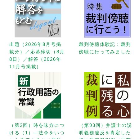
出題（2026年8月号掲
裁判傍聴体験記：裁判
載分）／応募締切（8月
傍聴に行ってみました
8日）／解答（2026年
11月号掲載）
（第2回）時を味方につ
（第93回）弁護士の説
ける（1）—法令をいつ
明義務違反を肯定した