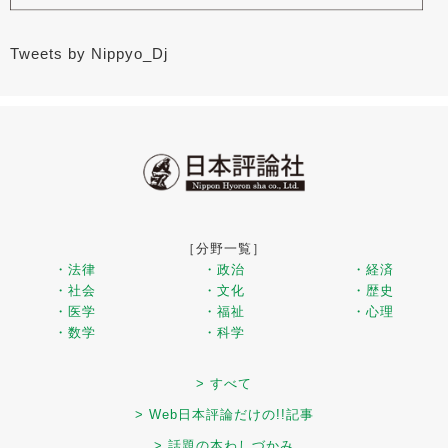
Tweets by Nippyo_Dj
［分野一覧］
・法律
・政治
・経済
・社会
・文化
・歴史
・医学
・福祉
・心理
・数学
・科学
> すべて
> Web日本評論だけの!!記事
> 話題の本わしづかみ