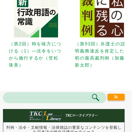
（第2回）時を味方につ
（第93回）弁護士の説
ける（1）—法令をいつ
明義務違反を肯定した
から施行するか（笠松
初の最高裁判例（加藤
珠美）
新太郎）
判例・法令・文献情報・法律雑誌の豊富なコンテンツを登載し
た
日本法の総合法律データベース