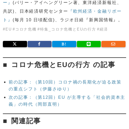
ー』
(バリー・アイヘングリーン著、東洋経済新報社、
共訳)、日本経済研究センター
『欧州経済・金融リポー
ト』
(毎月 10 日頃配信)、ラジオ日経『新興国情報』。
#
EU
#
コロナ危機
#
特集_コロナ危機とEUの行方
#
経済
コロナ危機とEUの行方 の記事
前の記事：（第10回）コロナ禍の長期化が迫る政策
の重点シフト（伊藤さゆり）
次の記事：（第12回）EU が主導する「社会的資本主
義」の時代（岡部直明）
関連記事