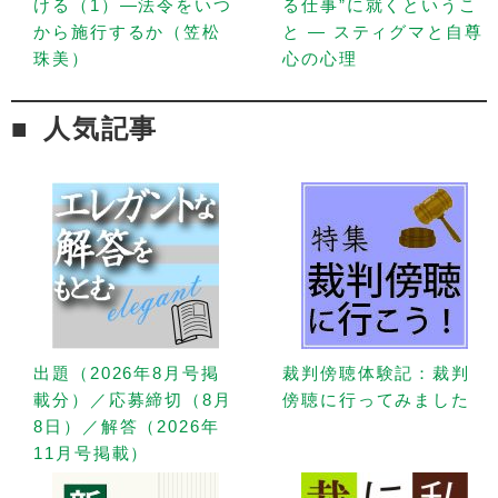
ける（1）—法令をいつ
る仕事”に就くというこ
から施行するか（笠松
と — スティグマと自尊
珠美）
心の心理
人気記事
出題（2026年8月号掲
裁判傍聴体験記：裁判
載分）／応募締切（8月
傍聴に行ってみました
8日）／解答（2026年
11月号掲載）