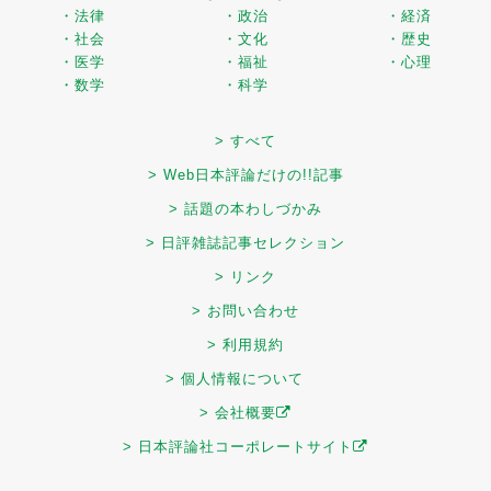
・法律
・政治
・経済
・社会
・文化
・歴史
・医学
・福祉
・心理
・数学
・科学
> すべて
> Web日本評論だけの!!記事
> 話題の本わしづかみ
> 日評雑誌記事セレクション
> リンク
> お問い合わせ
> 利用規約
> 個人情報について
> 会社概要
> 日本評論社コーポレートサイト