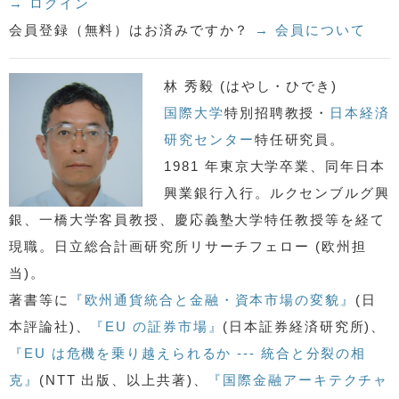
→ ログイン
会員登録（無料）はお済みですか？
→ 会員について
林 秀毅 (はやし・ひでき)
国際大学
特別招聘教授・
日本経済
研究センター
特任研究員。
1981 年東京大学卒業、同年日本
興業銀行入行。ルクセンブルグ興
銀、一橋大学客員教授、慶応義塾大学特任教授等を経て
現職。日立総合計画研究所リサーチフェロー (欧州担
当)。
著書等に
『欧州通貨統合と金融・資本市場の変貌』
(日
本評論社)、
『EU の証券市場』
(日本証券経済研究所)、
『EU は危機を乗り越えられるか --- 統合と分裂の相
克』
(NTT 出版、以上共著)、
『国際金融アーキテクチャ