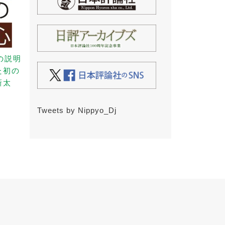
の説明
た初の
新太
Tweets by Nippyo_Dj