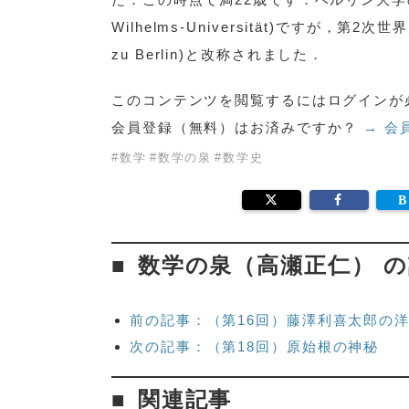
Wilhelms-Universität)ですが，第2
zu Berlin)と改称されました．
このコンテンツを閲覧するにはログインが
会員登録（無料）はお済みですか？
→ 会
#
数学
#
数学の泉
#
数学史
数学の泉（高瀬正仁） 
前の記事：（第16回）藤澤利喜太郎の洋行
次の記事：（第18回）原始根の神秘
関連記事