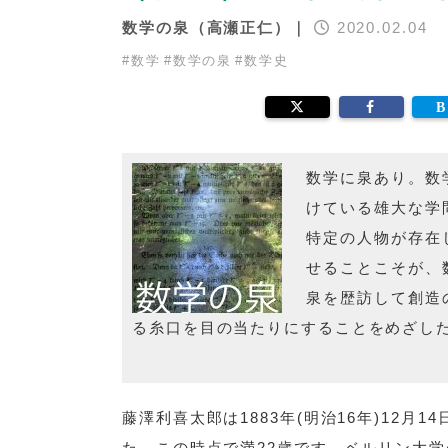
数学の泉（高瀬正仁）｜
2020.02.04
#
数学
#
数学の泉
#
数学史
数学に泉あり。数
けている雄大な学
特定の人物が存在
せることこそが、
泉を歴訪して創造
る糸口を目の当たりにすることをめざし
藤澤利喜太郎は1883年(明治16年)12月
た．この時点で満22歳です．ベルリン大学の正