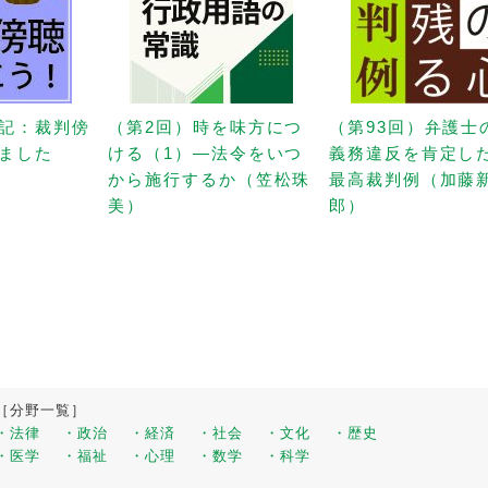
記：裁判傍
（第2回）時を味方につ
（第93回）弁護士
ました
ける（1）—法令をいつ
義務違反を肯定し
から施行するか（笠松珠
最高裁判例（加藤
美）
郎）
［分野一覧］
・法律
・政治
・経済
・社会
・文化
・歴史
・医学
・福祉
・心理
・数学
・科学