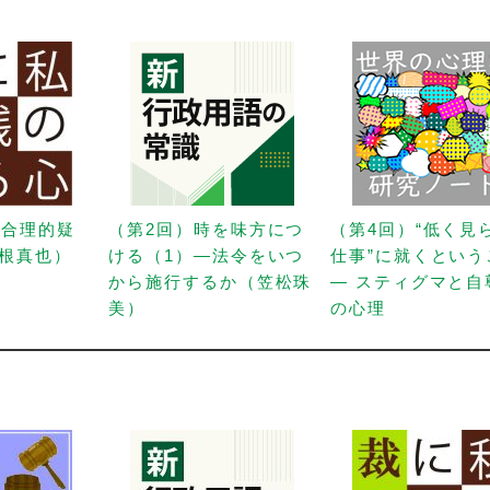
「合理的疑
（第2回）時を味方につ
（第4回）“低く見
根真也）
ける（1）—法令をいつ
仕事”に就くという
から施行するか（笠松珠
— スティグマと自
美）
の心理