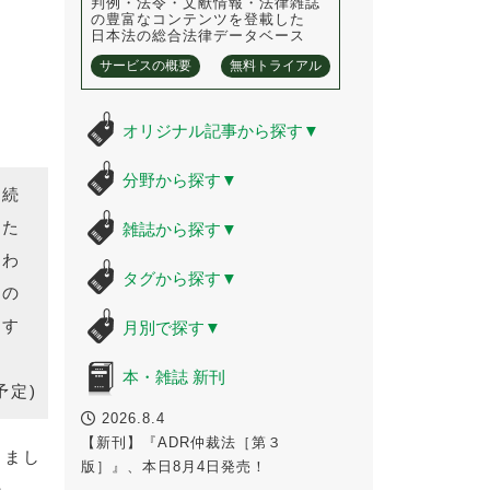
判例・法令・文献情報・法律雑誌
の豊富なコンテンツを登載した
日本法の総合法律データベース
サービスの概要
無料トライアル
オリジナル記事から探す
▼
分野から探す
▼
れ続
った
雑誌から探す
▼
通わ
タグから探す
▼
々の
鳴す
月別で探す
▼
本・雑誌 新刊
予定)
2026.8.4
【新刊】『ADR仲裁法［第３
しまし
版］』、本日8月4日発売！
-