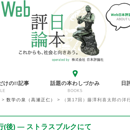
だけの!!記事
話題の本わしづかみ
日
CLE
BOOKS
>
数学の泉（高瀬正仁）
>
（第17回）藤澤利喜太郎の洋行
(後) — ストラスブルクにて