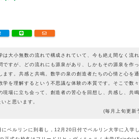
学は大小無数の流れで構成されていて、今も絶え間なく流
問ですが、どの流れにも源泉があり、しかもその源泉を作
します。共感と共鳴。数学の泉の創造者たちの心情と心を
数学を理解するという不思議な体験の本質です。そこで数
の現場に立ち会って、創造者の苦心を回想し、共感し、共
たいと思います。
(毎月上旬更新
14日にベルリンに到着し，12月20日付でベルリン大学に入学
式な校名はフリードリヒ・ヴィルヘルム大学(Friedrich