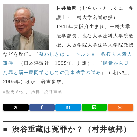
村井敏邦
（むらい・としくに 弁
護士・一橋大学名誉教授）
1941年大阪府生まれ。一橋大学
法学部長、龍谷大学法科大学院教
授、大阪学院大学法科大学院教授
などを歴任。『
疑わしきは…―ベルショー教授夫人殺人
事件
』（日本評論社、1995年、共訳）、『
民衆から見
た罪と罰―民間学としての刑事法学の試み
』（花伝社、
2005年）ほか、著書多数。
#
歴史
#
死刑
#
法律
#
渋谷重蔵
渋谷重蔵は冤罪か？（村井敏邦）