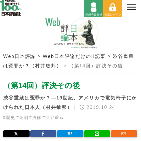
Web日本評論
>
Web日本評論だけの!!記事
>
渋谷重蔵
は冤罪か？（村井敏邦）
>
（第14回）評決その後
（第14回）評決その後
渋谷重蔵は冤罪か？―19世紀、アメリカで電気椅子にか
けられた日本人（村井敏邦）｜
2019.10.24
#
歴史
#
死刑
#
法律
#
渋谷重蔵