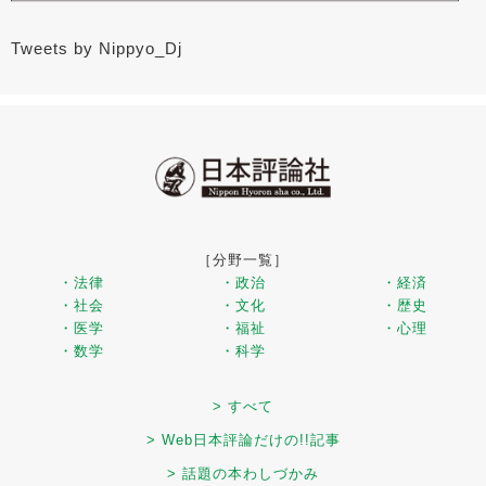
Tweets by Nippyo_Dj
［分野一覧］
・法律
・政治
・経済
・社会
・文化
・歴史
・医学
・福祉
・心理
・数学
・科学
> すべて
> Web日本評論だけの!!記事
> 話題の本わしづかみ