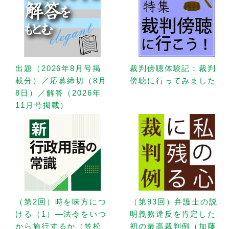
出題（2026年8月号掲
裁判傍聴体験記：裁判
載分）／応募締切（8月
傍聴に行ってみました
8日）／解答（2026年
11月号掲載）
（第2回）時を味方につ
（第93回）弁護士の説
ける（1）—法令をいつ
明義務違反を肯定した
から施行するか（笠松
初の最高裁判例（加藤