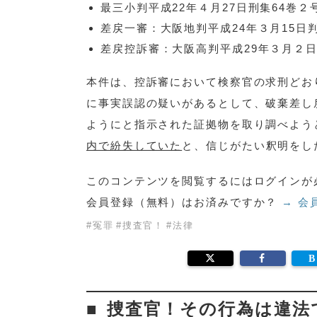
最三小判平成22年４月27日刑集64巻２号
差戻一審：大阪地判平成24年３月15日判時
差戻控訴審：大阪高判平成29年３月２日判
本件は、控訴審において検察官の求刑どお
に事実誤認の疑いがあるとして、破棄差し
ようにと指示された証拠物を取り調べよう
内で紛失していた
と、信じがたい釈明をし
このコンテンツを閲覧するにはログインが
会員登録（無料）はお済みですか？
→ 会
#
冤罪
#
捜査官！
#
法律
捜査官！その行為は違法