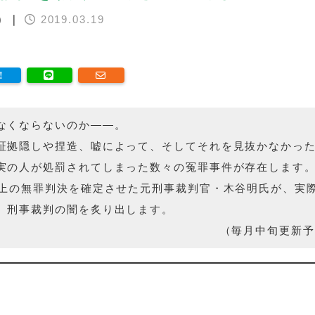
明）｜
2019.03.19
なくならないのか――。
証拠隠しや捏造、嘘によって、そしてそれを見抜かなかっ
実の人が処罰されてしまった数々の冤罪事件が存在します
以上の無罪判決を確定させた元刑事裁判官・木谷明氏が、実
、刑事裁判の闇を炙り出します。
（毎月中旬更新予