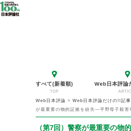
すべて(新着順)
Web日本評論
TOP
ARTI
Web日本評論
>
Web日本評論だけの!!記事
が最重要の物的証拠を紛失―平野母子殺害
（第7回）警察が最重要の物