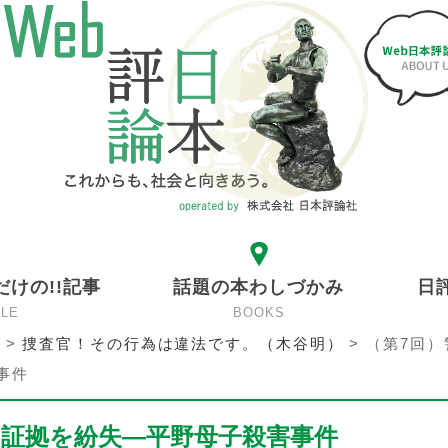
だけの!!記事
話題の本わしづかみ
日
CLE
BOOKS
>
捜査官！その行為は違法です。（木谷明）
>
（第7回）
事件
的証拠を紛失―平野母子殺害事件