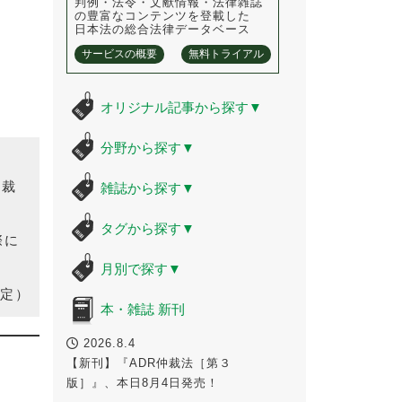
判例・法令・文献情報・法律雑誌
の豊富なコンテンツを登載した
日本法の総合法律データベース
サービスの概要
無料トライアル
オリジナル記事から探す
▼
分野から探す
▼
た裁
雑誌から探す
▼
。
タグから探す
▼
際に
月別で探す
▼
定）
本・雑誌 新刊
2026.8.4
【新刊】『ADR仲裁法［第３
版］』、本日8月4日発売！