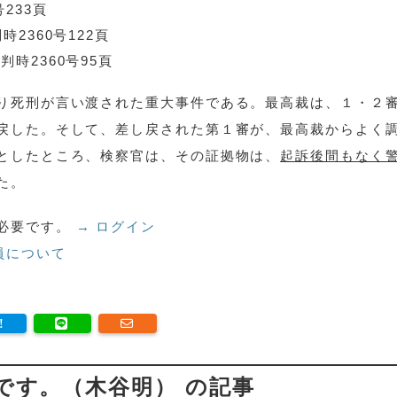
233頁
2360号122頁
時2360号95頁
り死刑が言い渡された重大事件である。最高裁は、１・２
戻した。そして、差し戻された第１審が、最高裁からよく
としたところ、検察官は、その証拠物は、
起訴後間もなく
た。
必要です。
→ ログイン
員について
です。（木谷明） の記事