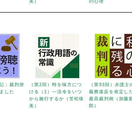
美）
の心理
記：裁判傍
（第2回）時を味方につ
（第93回）弁護士
ました
ける（1）—法令をいつ
義務違反を肯定し
から施行するか（笠松珠
最高裁判例（加藤
美）
郎）