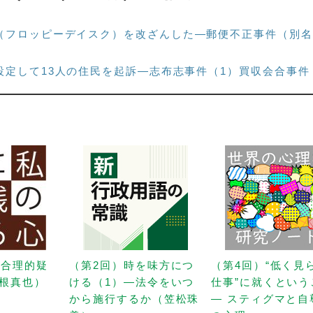
（フロッピーデイスク）を改ざんした―郵便不正事件（別名
設定して13人の住民を起訴―志布志事件（1）買収会合事件
「合理的疑
（第2回）時を味方につ
（第4回）“低く見
根真也）
ける（1）—法令をいつ
仕事”に就くという
から施行するか（笠松珠
— スティグマと自