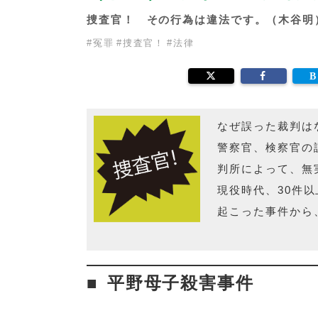
捜査官！ その行為は違法です。（木谷
#
冤罪
#
捜査官！
#
法律
なぜ誤った裁判は
警察官、検察官の
判所によって、無
現役時代、30件
起こった事件から
平野母子殺害事件