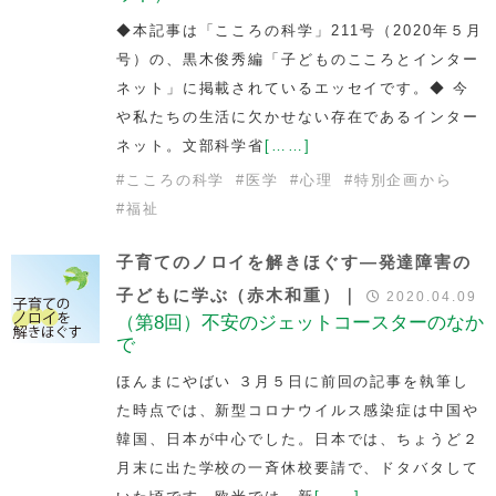
◆本記事は「こころの科学」211号（2020年５月
号）の、黒木俊秀編「子どものこころとインター
ネット」に掲載されているエッセイです。◆ 今
や私たちの生活に欠かせない存在であるインター
ネット。文部科学省
[……]
#
こころの科学
#
医学
#
心理
#
特別企画から
#
福祉
子育てのノロイを解きほぐす―発達障害の
子どもに学ぶ（赤木和重）｜
2020.04.09
（第8回）不安のジェットコースターのなか
で
ほんまにやばい ３月５日に前回の記事を執筆し
た時点では、新型コロナウイルス感染症は中国や
韓国、日本が中心でした。日本では、ちょうど２
月末に出た学校の一斉休校要請で、ドタバタして