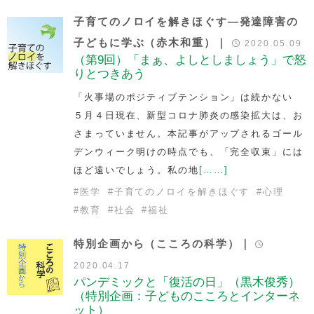
子育てのノロイを解きほぐす―発達障害の
子どもに学ぶ（赤木和重）｜
2020.05.09
（第9回）「まぁ、よしとしましょう」で怒
りとつきあう
「火事場のポジティブテンション」は続かない
５月４日現在、新型コロナ肺炎の感染拡大は、お
さまっていません。本記事がアップされるゴール
デンウィーク明けの時点でも、「完全収束」には
ほど遠いでしょう。私の地
[……]
#
医学
#
子育てのノロイを解きほぐす
#
心理
#
教育
#
社会
#
福祉
特別企画から（こころの科学）｜
2020.04.17
パンデミックと「復活の日」（黒木俊秀）
（特別企画：子どものこころとインターネ
ット）