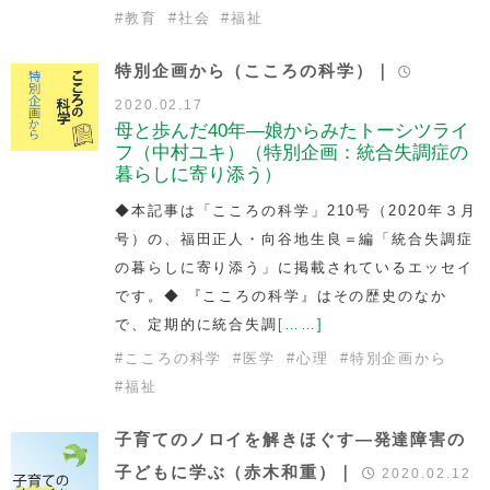
#
教育
#
社会
#
福祉
特別企画から（こころの科学）｜
2020.02.17
母と歩んだ40年―娘からみたトーシツライ
フ（中村ユキ）（特別企画：統合失調症の
暮らしに寄り添う）
◆本記事は「こころの科学」210号（2020年３月
号）の、福田正人・向谷地生良＝編「統合失調症
の暮らしに寄り添う」に掲載されているエッセイ
です。◆ 『こころの科学』はその歴史のなか
で、定期的に統合失調
[……]
#
こころの科学
#
医学
#
心理
#
特別企画から
#
福祉
子育てのノロイを解きほぐす―発達障害の
子どもに学ぶ（赤木和重）｜
2020.02.12