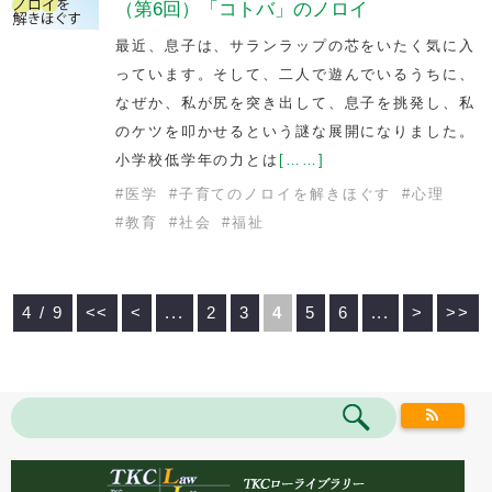
（第6回）「コトバ」のノロイ
最近、息子は、サランラップの芯をいたく気に入
っています。そして、二人で遊んでいるうちに、
なぜか、私が尻を突き出して、息子を挑発し、私
のケツを叩かせるという謎な展開になりました。
小学校低学年の力とは
[……]
#
医学
#
子育てのノロイを解きほぐす
#
心理
#
教育
#
社会
#
福祉
4 / 9
<<
<
...
2
3
4
5
6
...
>
>>