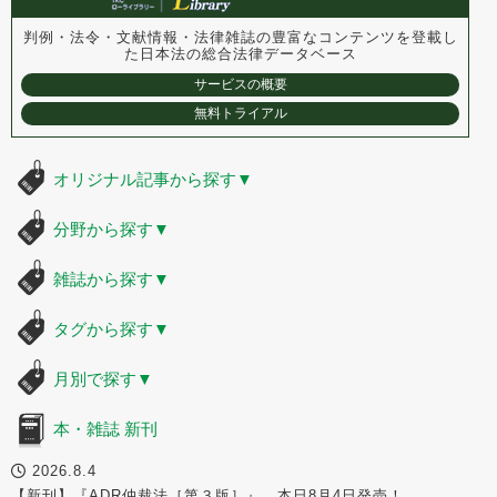
判例・法令・文献情報・法律雑誌の豊富なコンテンツを登載し
た
日本法の総合法律データベース
サービスの概要
無料トライアル
オリジナル記事から探す
▼
分野から探す
▼
雑誌から探す
▼
タグから探す
▼
月別で探す
▼
本・雑誌 新刊
2026.8.4
【新刊】『ADR仲裁法［第３版］』、本日8月4日発売！