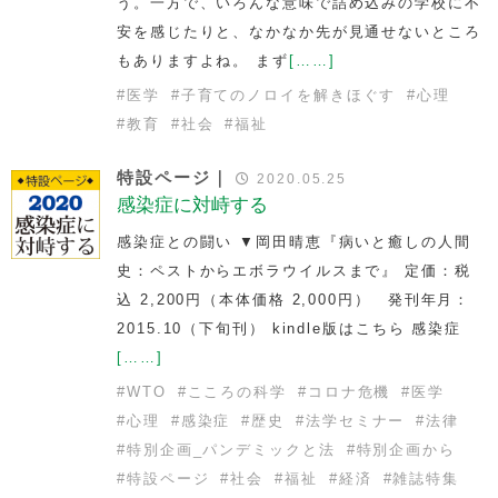
う。一方で、いろんな意味で詰め込みの学校に不
安を感じたりと、なかなか先が見通せないところ
もありますよね。 まず
[……]
#
医学
#
子育てのノロイを解きほぐす
#
心理
#
教育
#
社会
#
福祉
特設ページ｜
2020.05.25
感染症に対峙する
感染症との闘い ▼岡田晴恵『病いと癒しの人間
史：ペストからエボラウイルスまで』 定価：税
込 2,200円（本体価格 2,000円） 発刊年月：
2015.10（下旬刊） kindle版はこちら 感染症
[……]
#
WTO
#
こころの科学
#
コロナ危機
#
医学
#
心理
#
感染症
#
歴史
#
法学セミナー
#
法律
#
特別企画_パンデミックと法
#
特別企画から
#
特設ページ
#
社会
#
福祉
#
経済
#
雑誌特集