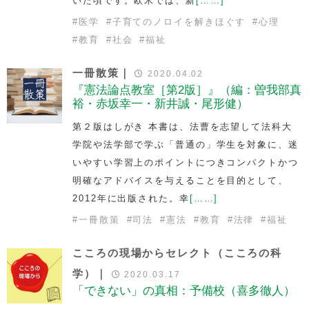
いた頃です。欧米では、新
[……]
#
医学
#
子育てのノロイを解きほぐす
#
心理
#
教育
#
社会
#
福祉
一冊散策｜
2020.04.02
『憲法論点教室［第2版］』（編：曽我部真
裕・赤坂幸一・新井誠・尾形健）
第２版はしがき 本書は、法曹を志望して法科大
学院や法学部で学ぶ「普通の」学生を対象に、迷
いやすい学習上のポイントにつきコンパクトかつ
明確なアドバイスを与えることを目的として、
2012年に出版された。幸
[……]
#
一冊散策
#
司法
#
憲法
#
教育
#
法律
#
福祉
こころの現場からセレクト（こころの科
学）｜
2020.03.17
「できない」の真相：予備校（喜多徹人）