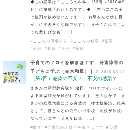
◆この記事は「こころの科学」153号（2010年9
月）に掲載されたものです。◆ 「本当にこの子
は錠剤が飲めないんです！」 お母さんが伏し目
がちに泣きそうな顔で話すと、Ａ子さんは同じよ
うな悲しげな表
[……]
#
こころの現場から
#
こころの科学
#
医学
#
心理
#
教育
#
社会
#
福祉
子育てのノロイを解きほぐす―発達障害の
子どもに学ぶ（赤木和重）｜
2020.03.10
（第7回）感染の不安？ 不安の感染？
まさかの新型肺炎騒ぎ 連日、コロナウイルスに
よる新型肺炎が騒がれています。そのなかで、ま
さかの総理大臣による突然の一律休校要請。結果
として、ほとんどの公立小中学校、高校が休校に
なっています（３月９日現
[……]
#
医学
#
子育てのノロイを解きほぐす
#
心理