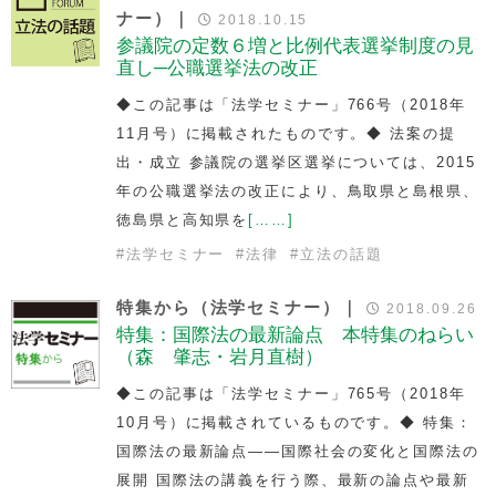
ナー）｜
2018.10.15
参議院の定数６増と比例代表選挙制度の見
直し─公職選挙法の改正
◆この記事は「法学セミナー」766号（2018年
11月号）に掲載されたものです。◆ 法案の提
出・成立 参議院の選挙区選挙については、2015
年の公職選挙法の改正により、鳥取県と島根県、
徳島県と高知県を
[……]
#
法学セミナー
#
法律
#
立法の話題
特集から（法学セミナー）｜
2018.09.26
特集：国際法の最新論点 本特集のねらい
（森 肇志・岩月直樹）
◆この記事は「法学セミナー」765号（2018年
10月号）に掲載されているものです。◆ 特集：
国際法の最新論点――国際社会の変化と国際法の
展開 国際法の講義を行う際、最新の論点や最新