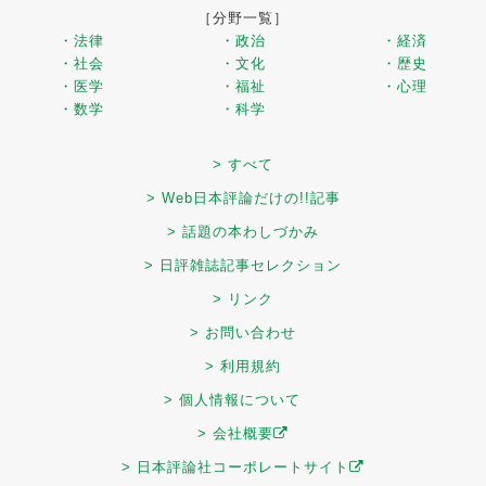
［分野一覧］
・法律
・政治
・経済
・社会
・文化
・歴史
・医学
・福祉
・心理
・数学
・科学
> すべて
> Web日本評論だけの!!記事
> 話題の本わしづかみ
> 日評雑誌記事セレクション
> リンク
> お問い合わせ
> 利用規約
> 個人情報について
> 会社概要
> 日本評論社コーポレートサイト