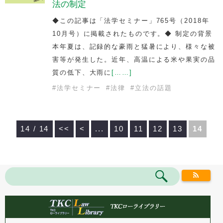
法の制定
◆この記事は「法学セミナー」765号（2018年
10月号）に掲載されたものです。◆ 制定の背景
本年夏は、記録的な豪雨と猛暑により、様々な被
害等が発生した。近年、高温による米や果実の品
質の低下、大雨に
[……]
#
法学セミナー
#
法律
#
立法の話題
14 / 14
<<
<
...
10
11
12
13
14