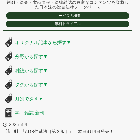
判例・法令・文献情報・法律雑誌の豊富なコンテンツを登載し
た
日本法の総合法律データベース
サービスの概要
無料トライアル
オリジナル記事から探す
▼
分野から探す
▼
雑誌から探す
▼
タグから探す
▼
月別で探す
▼
本・雑誌 新刊
2026.8.4
【新刊】『ADR仲裁法［第３版］』、本日8月4日発売！