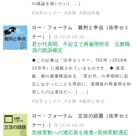
の議論を扱いたい
[……]
#
法学セミナー
#
法律
#
雑誌特集
ロー・フォーラム 裁判と争点（法学セミ
ナー）｜
2018.09.26
君が代斉唱、不起立で再雇用拒否 元教職
員の敗訴確定
◆この記事は「法学セミナー」765号（2018年
10月号）に掲載されているものです。◆ 最高
裁、都の裁量権認める 「君が代」の斉唱時に起
立しなかったことを理由に、退職後の再雇用を拒
否したのは違法だ─。
[……]
#
法学セミナー
#
法律
#
裁判と争点
ロー・フォーラム 立法の話題（法学セミ
ナー）｜
2018.09.26
気候変動への適応策を推進─気候変動適応