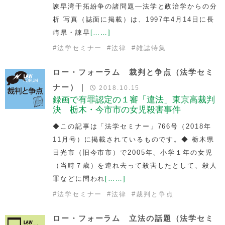
諫早湾干拓紛争の諸問題―法学と政治学からの分
析 写真（誌面に掲載）は、1997年4月14日に長
崎県・諫早
[……]
#
法学セミナー
#
法律
#
雑誌特集
ロー・フォーラム 裁判と争点（法学セミ
ナー）｜
2018.10.15
録画で有罪認定の１審「違法」東京高裁判
決 栃木・今市市の女児殺害事件
◆この記事は「法学セミナー」766号（2018年
11月号）に掲載されているものです。◆ 栃木県
日光市（旧今市市）で2005年、小学１年の女児
（当時７歳）を連れ去って殺害したとして、殺人
罪などに問われ
[……]
#
法学セミナー
#
法律
#
裁判と争点
ロー・フォーラム 立法の話題（法学セミ