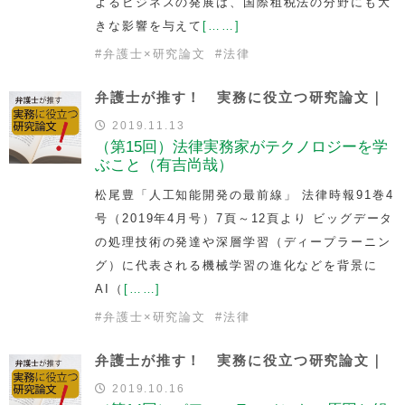
よるビジネスの発展は、国際租税法の分野にも大
きな影響を与えて
[……]
#
弁護士×研究論文
#
法律
弁護士が推す！ 実務に役立つ研究論文｜
2019.11.13
（第15回）法律実務家がテクノロジーを学
ぶこと（有吉尚哉）
松尾豊「人工知能開発の最前線」 法律時報91巻4
号（2019年4月号）7頁～12頁より ビッグデータ
の処理技術の発達や深層学習（ディープラーニン
グ）に代表される機械学習の進化などを背景に
AI（
[……]
#
弁護士×研究論文
#
法律
弁護士が推す！ 実務に役立つ研究論文｜
2019.10.16