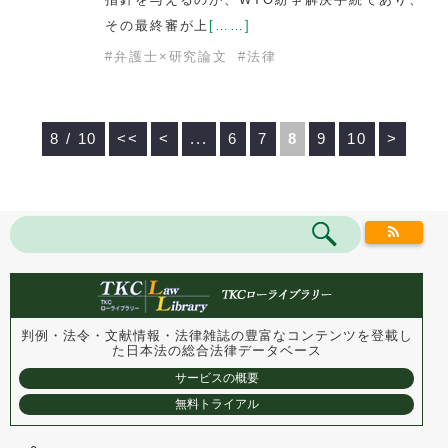
その最終審が上
[……]
#
弁護士×研究論文
#
法律
8 / 10
<<
<
...
6
7
8
9
10
>
判例・法令・文献情報・法律雑誌の豊富なコンテンツを登載し
た
日本法の総合法律データベース
サービスの概要
無料トライアル