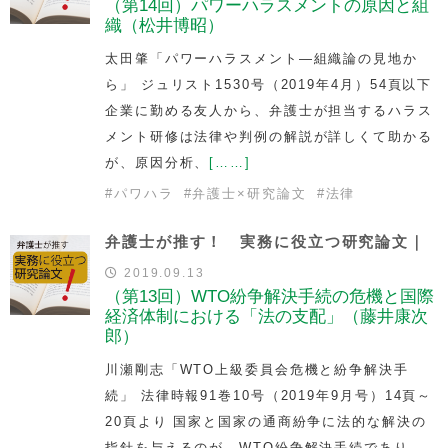
（第14回）パワーハラスメントの原因と組
織（松井博昭）
太田肇「パワーハラスメント―組織論の見地か
ら」 ジュリスト1530号（2019年4月）54頁以下
企業に勤める友人から、弁護士が担当するハラス
メント研修は法律や判例の解説が詳しくて助かる
が、原因分析、
[……]
#
パワハラ
#
弁護士×研究論文
#
法律
弁護士が推す！ 実務に役立つ研究論文｜
2019.09.13
（第13回）WTO紛争解決手続の危機と国際
経済体制における「法の支配」（藤井康次
郎）
川瀬剛志「WTO上級委員会危機と紛争解決手
続」 法律時報91巻10号（2019年9月号）14頁～
20頁より 国家と国家の通商紛争に法的な解決の
指針を与えるのが、WTO紛争解決手続であり、