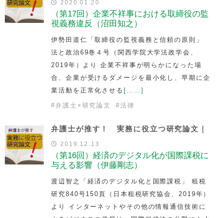
2020.01.20
（第17回）企業不祥事における取締役の監
視義務違反（沼田知之）
伊勢田道仁「取締役の監視義務と信頼の原則」
法と政治69巻４号（関西学院大学法政学会、
2019年）より 企業不祥事が明らかになった場
合、企業が受けるダメージを最小化し、早期に企
業活動を正常化させる
[……]
#
弁護士×研究論文
#
法律
弁護士が推す！ 実務に役立つ研究論文｜
2019.12.13
（第16回）経済のデジタル化が国際課税に
与える影響（伊藤剛志）
渡辺智之「経済のデジタル化と国際課税」 租税
研究840号150頁（日本租税研究協会、2019年）
より インターネットやその他の情報通信技術に