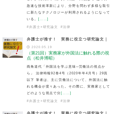
急速な技術革新により、分野を問わず多様な取引
に新たなテクノロジーが利用されるようになって
いる。
[……]
#
弁護士×研究論文
#
法律
弁護士が推す！ 実務に役立つ研究論文｜
2020.05.19
（第21回）実務家が外国法に触れる際の視
点（松井博昭）
両角道代「外国法を学ぶ意味─労働法の視点か
ら」 法律時報92巻4号（2020年年4月号）29頁
以下 筆者は、主に労働法について、外国法に触
れる機会が度々あった。その際に、実務家として
どのような視点で分
[……]
#
弁護士×研究論文
#
法律
弁護士が推す！ 実務に役立つ研究論文｜