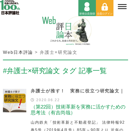
Web日本評論
>
弁護士×研究論文
#弁護士×研究論文 タグ 記事一覧
弁護士が推す！ 実務に役立つ研究論文｜
2020.06.22
（第22回）技術革新を実務に活かすための
思考法（有吉尚哉）
山内鉄夫「技術革新と不動産登記」 法律時報92
巻5号（2019年4月号）85頁～90頁より 近年の