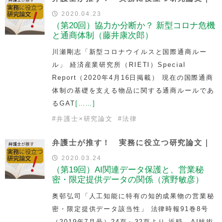
2020.04.23
（第20回）協力か分断か？ 新型コロナ危機
と通商体制（藤井康次郎）
川瀬剛志「新型コロナウイルスと国際通商ルー
ル」 経済産業研究所（RIETI）Special
Report（2020年4月16日掲載） 現在の国際通商
体制の基礎を支える物品に関する通商ルールであ
るGAT
[……]
#
弁護士×研究論文
#
法律
弁護士が推す！ 実務に役立つ研究論文｜
2020.03.24
（第19回）AI関連データ保護と、営業秘
密・限定提供データの関係（濱野敏彦）
奥邨弘司「人工知能に特有の知的成果物の営業秘
密・限定提供データ該当性」 法律時報91巻8号
（2019年7月号）24頁～32頁より 近時、AI技術