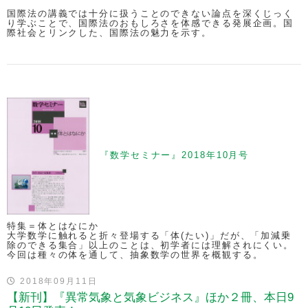
国際法の講義では十分に扱うことのできない論点を深くじっく
り学ぶことで、国際法のおもしろさを体感できる発展企画。国
際社会とリンクした、国際法の魅力を示す。
『数学セミナー』2018年10月号
特集＝体とはなにか
大学数学に触れると折々登場する「体(たい)」だが、「加減乗
除のできる集合」以上のことは、初学者には理解されにくい。
今回は種々の体を通して、抽象数学の世界を概観する。
2018年09月11日
【新刊】『異常気象と気象ビジネス』ほか２冊、本日9