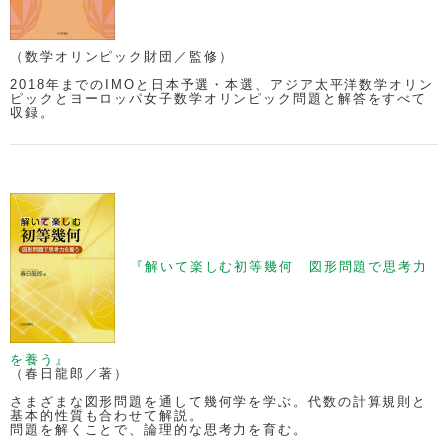
（数学オリンピック財団／監修）
2018年までのIMOと日本予選・本選、アジア太平洋数学オリン
ピックとヨーロッパ女子数学オリンピック問題と解答をすべて
収録。
『解いて楽しむ初等幾何 図形問題で思考力
を養う』
（春日龍郎／著）
さまざまな図形問題を通して幾何学を学ぶ。代数の計算規則と
基本的性質も合わせて解説。
問題を解くことで、論理的な思考力を育む。