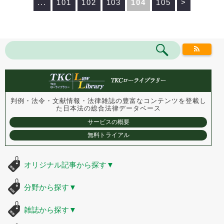
...
101
102
103
104
105
>
判例・法令・文献情報・法律雑誌の豊富なコンテンツを登載し
た
日本法の総合法律データベース
サービスの概要
無料トライアル
オリジナル記事から探す
▼
分野から探す
▼
雑誌から探す
▼