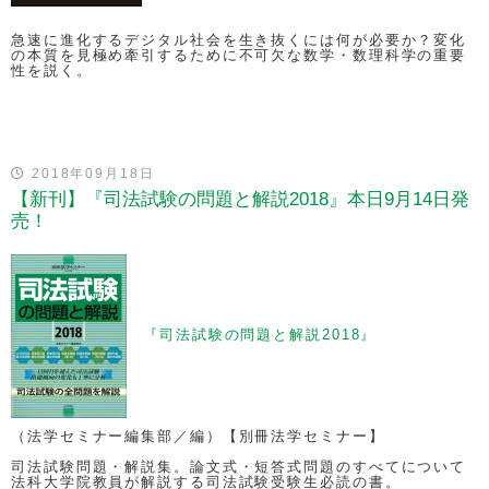
急速に進化するデジタル社会を生き抜くには何が必要か？変化
の本質を見極め牽引するために不可欠な数学・数理科学の重要
性を説く。
2018年09月18日
【新刊】『司法試験の問題と解説2018』本日9月14日発
売！
『司法試験の問題と解説2018』
（法学セミナー編集部／編）【別冊法学セミナー】
司法試験問題・解説集。論文式・短答式問題のすべてについて
法科大学院教員が解説する司法試験受験生必読の書。