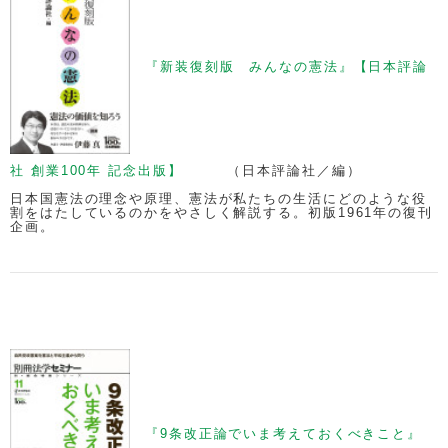
『新装復刻版 みんなの憲法』【日本評論
社 創業100年 記念出版】
（日本評論社／編）
日本国憲法の理念や原理、憲法が私たちの生活にどのような役
割をはたしているのかをやさしく解説する。初版1961年の復刊
企画。
『9条改正論でいま考えておくべきこと』