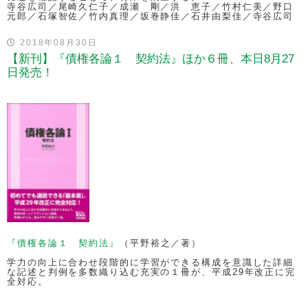
寺谷広司／尾崎久仁子／成瀬 剛／洪 恵子／竹村仁美／野口
元郎／石塚智佐／竹内真理／坂巻静佳／石井由梨佳／寺谷広司
2018年08月30日
【新刊】『債権各論１ 契約法』ほか６冊、本日8月27
日発売！
『債権各論１ 契約法』
（平野裕之／著）
学力の向上に合わせ段階的に学習ができる構成を意識した詳細
な記述と判例を多数織り込む充実の１冊が、平成29年改正に完
全対応。