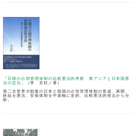
『日韓の占領管理体制の比較憲法的考察 東アジアと日本国憲
法の定位』
（李 京柱／著）
第二次世界大戦後の日本と韓国の占領管理体制の形成、展開、
終結を憲法、安保体制を中基軸に史的、比較憲法的視点から分
析。