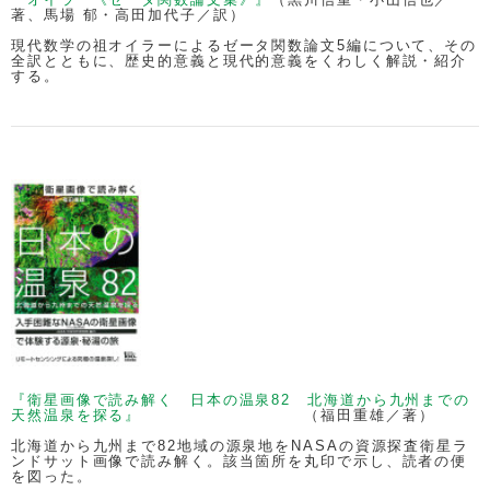
著、馬場 郁・高田加代子／訳）
現代数学の祖オイラーによるゼータ関数論文5編について、その
全訳とともに、歴史的意義と現代的意義をくわしく解説・紹介
する。
『衛星画像で読み解く 日本の温泉82 北海道から九州までの
天然温泉を探る』
（福田重雄／著）
北海道から九州まで82地域の源泉地をNASAの資源探査衛星ラ
ンドサット画像で読み解く。該当箇所を丸印で示し、読者の便
を図った。