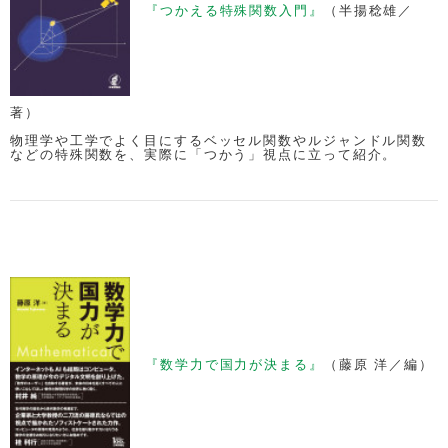
『つかえる特殊関数入門』
（半揚稔雄／
著）
物理学や工学でよく目にするベッセル関数やルジャンドル関数
などの特殊関数を、実際に「つかう」視点に立って紹介。
『数学力で国力が決まる』
（藤原 洋／編）