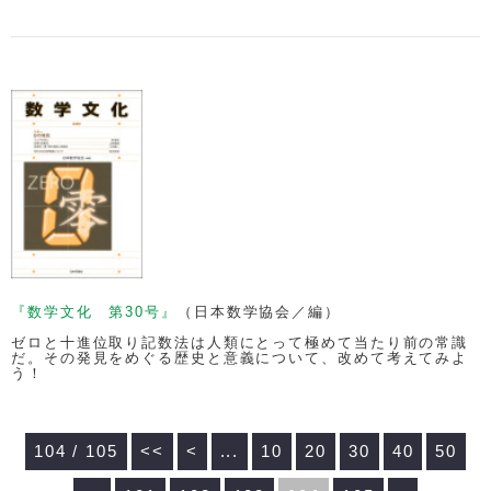
『数学文化 第30号』
（日本数学協会／編）
ゼロと十進位取り記数法は人類にとって極めて当たり前の常識
だ。その発見をめぐる歴史と意義について、改めて考えてみよ
う！
104 / 105
<<
<
...
10
20
30
40
50