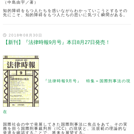
（中島由宇／著）
知的障碍をもつ人たちを惑いながらわかっていこうとするその
先にこそ、知的障碍をもつ人たちの思いに気づく瞬間がある。
2018年08月30日
【新刊】『法律時報9月号』本日8月27日発売！
『法律時報9月号』 特集＝国際刑事法の現
在
国際社会の中で発展してきた国際刑事法に焦点をあて、その実
務を担う国際刑事裁判所（ICC）の現状と、法規範の理論的な
発達を確認することで、将来を展望する。