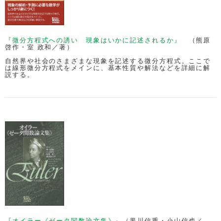
『微分方程式への誘い 現象はいかに記述されるか』
（熊原
啓作・室 政和／著）
自然界や社会のさまざまな現象を記述する微分方程式。ここで
は線形微分方程式をメインに、基本性質や解法などを詳細に解
説する。
『オイラー《ゼータ関数論文集》』
（黒川信重・小山信也／