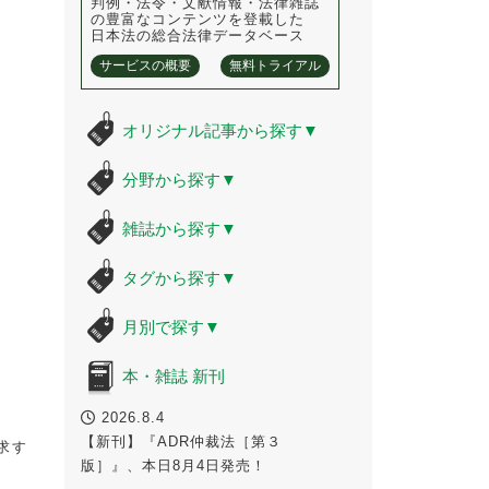
判例・法令・文献情報・法律雑誌
の豊富なコンテンツを登載した
日本法の総合法律データベース
サービスの概要
無料トライアル
オリジナル記事から探す
▼
分野から探す
▼
雑誌から探す
▼
タグから探す
▼
月別で探す
▼
本・雑誌 新刊
2026.8.4
【新刊】『ADR仲裁法［第３
求す
版］』、本日8月4日発売！