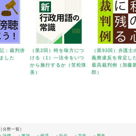
記：裁判傍
（第2回）時を味方につ
（第93回）弁護士
ました
ける（1）—法令をいつ
義務違反を肯定し
から施行するか（笠松珠
最高裁判例（加藤
美）
郎）
［分野一覧］
・法律
・政治
・経済
・社会
・文化
・歴史