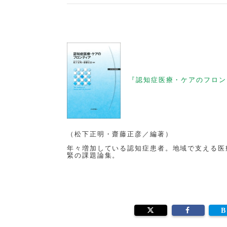
『認知症医療・ケアのフロン
（松下正明・齋藤正彦／編著）
年々増加している認知症患者。地域で支える医
緊の課題論集。