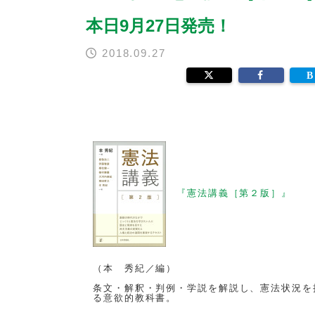
本日9月27日発売！
2018.09.27
『憲法講義［第２版］』
（本 秀紀／編）
条文・解釈・判例・学説を解説し、憲法状況を
る意欲的教科書。