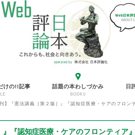
だけの!!記事
話題の本わしづかみ
日
CLE
BOOKS
刊】『憲法講義［第２版］』『認知症医療・ケアのフロン
］』『認知症医療・ケアのフロンティア