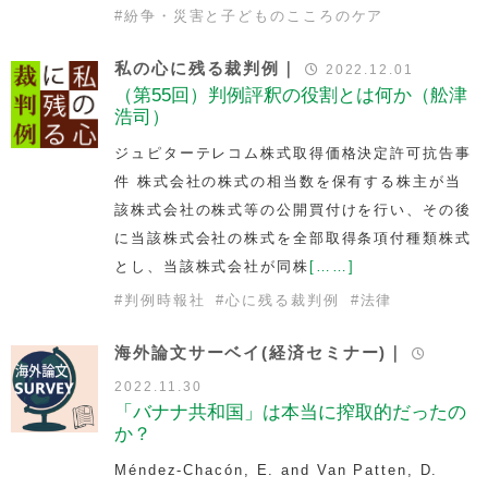
#
紛争・災害と子どものこころのケア
私の心に残る裁判例｜
2022.12.01
（第55回）判例評釈の役割とは何か（舩津
浩司）
ジュピターテレコム株式取得価格決定許可抗告事
件 株式会社の株式の相当数を保有する株主が当
該株式会社の株式等の公開買付けを行い、その後
に当該株式会社の株式を全部取得条項付種類株式
とし、当該株式会社が同株
[……]
#
判例時報社
#
心に残る裁判例
#
法律
海外論文サーベイ(経済セミナー)｜
2022.11.30
「バナナ共和国」は本当に搾取的だったの
か？
Méndez-Chacón, E. and Van Patten, D.