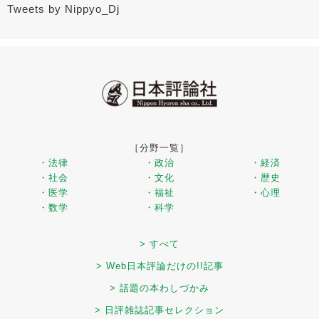
Tweets by Nippyo_Dj
［分野一覧］
・法律
・政治
・経済
・社会
・文化
・歴史
・医学
・福祉
・心理
・数学
・科学
> すべて
> Web日本評論だけの!!記事
> 話題の本わしづかみ
> 日評雑誌記事セレクション