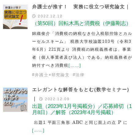
弁護士が推す！ 実務に役立つ研究論文｜
2022.12.12
（第50回）回転木馬と消費税（伊藤剛志）
錦織俊介「消費税の納税なき仕入税額控除とカル
ーセルスキーム」 税務大学校論叢103号（令和3
年6月）221頁より 消費税の納税義務者は、事業
者（個人事業者及び法人）である。納税義務者が
納付すべき消費税
[……]
#
弁護士×研究論文
#
法律
エレガントな解答をもとむ(数学セミナー)
｜
2022.12.09
出題（2023年1月号掲載分）／応募締切（1
月8日）／解答（2023年4月号掲載）
ABC
P
ABC
P
出題1 平面三角形
と同じ面上の点
に
[……]