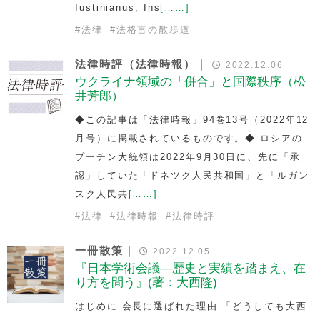
Iustinianus, Ins
[……]
#
法律
#
法格言の散歩道
法律時評（法律時報）｜
2022.12.06
ウクライナ領域の「併合」と国際秩序（松
井芳郎）
◆この記事は「法律時報」94巻13号（2022年12
月号）に掲載されているものです。◆ ロシアの
プーチン大統領は2022年9月30日に、先に「承
認」していた「ドネツク人民共和国」と「ルガン
スク人民共
[……]
#
法律
#
法律時報
#
法律時評
一冊散策｜
2022.12.05
『日本学術会議―歴史と実績を踏まえ、在
り方を問う』(著：大西隆)
はじめに 会長に選ばれた理由 「どうしても大西