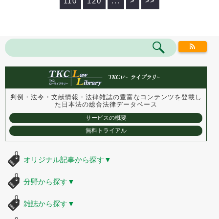
110
120
...
>
>>
判例・法令・文献情報・法律雑誌の豊富なコンテンツを登載し
た
日本法の総合法律データベース
サービスの概要
無料トライアル
オリジナル記事から探す
▼
分野から探す
▼
雑誌から探す
▼