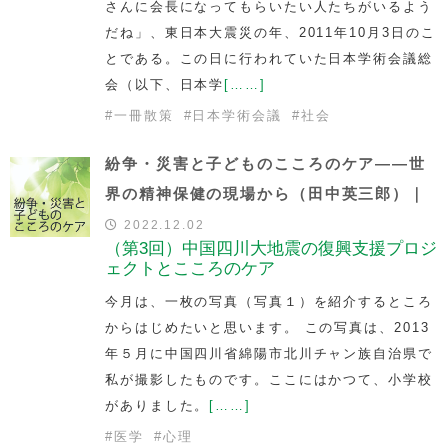
さんに会長になってもらいたい人たちがいるよう
だね」、東日本大震災の年、2011年10月3日のこ
とである。この日に行われていた日本学術会議総
会（以下、日本学
[……]
#
一冊散策
#
日本学術会議
#
社会
紛争・災害と子どものこころのケア――世
界の精神保健の現場から（田中英三郎）｜
2022.12.02
（第3回）中国四川大地震の復興支援プロジ
ェクトとこころのケア
今月は、一枚の写真（写真１）を紹介するところ
からはじめたいと思います。 この写真は、2013
年５月に中国四川省綿陽市北川チャン族自治県で
私が撮影したものです。ここにはかつて、小学校
がありました。
[……]
#
医学
#
心理