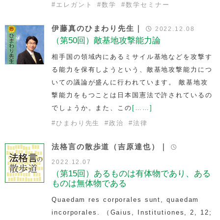
#
エレガント
#
数学
#
数学セミナー
伊藤真のひまわり先生｜
2022.12.08
（第50回）敵基地攻撃能力論
相手国の領域内にあるミサイル基地などを攻撃す
る能力を保有しようという、敵基地攻撃能力につ
いての議論が盛んに行われています。 敵基地攻
撃能力をもつことは日本国憲法で許されているの
でしょうか。また、この
[……]
#
ひまわり先生
#
政治
#
法律
法格言の散歩道（吉原達也）｜
2022.12.07
（第15回）あるものは有体物であり、ある
ものは無体物である
Quaedam res corporales sunt, quaedam
incorporales. （Gaius, Institutiones, 2, 12;