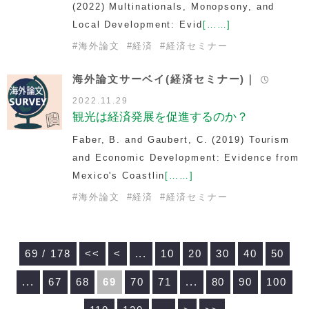
(2022)
Multinationals, Monopsony, and
Local Development: Evid
[……]
#
海外論文
#
経済
#
経済セミナー
海外論文サーベイ(経済セミナー)｜
2022.11.29
観光は経済発展を促進するのか？
Faber, B. and Gaubert, C. (2019)
Tourism
and Economic Development: Evidence from
Mexico's Coastlin
[……]
#
海外論文
#
経済
#
経済セミナー
69 / 178
<<
<
...
10
20
30
40
50
...
67
68
69
70
71
...
80
90
100