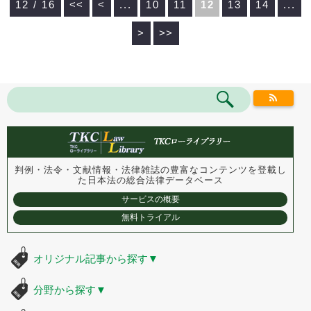
12 / 16
<<
<
...
10
11
12
13
14
...
>
>>
判例・法令・文献情報・法律雑誌の豊富なコンテンツを登載し
た
日本法の総合法律データベース
サービスの概要
無料トライアル
オリジナル記事から探す
▼
分野から探す
▼