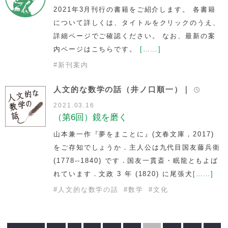
2021年3月刊行の書籍をご紹介します。 各書籍
について詳しくは、タイトルをクリックのうえ、
詳細ページでご確認ください。 なお、最新の案
内ページはこちらです。
[……]
#
新刊案内
人文的な数学の話（井ノ口順一）｜
2021.03.16
（第6回）鏡を磨く
山本兼一作『夢をまことに』(文春文庫，2017)
をご存知でしょうか．主人公は九代目国友藤兵衛
(1778--1840) です．国友一貫斎・眠龍ともよば
れています．文政 3 年 (1820) に尾張犬
[……]
#
人文的な数学の話
#
数学
#
文化