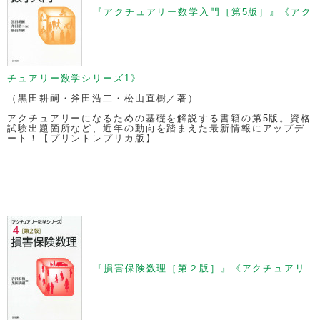
『アクチュアリー数学入門［第5版］』《アク
チュアリー数学シリーズ1》
（黒田耕嗣・斧田浩二・松山直樹／著）
アクチュアリーになるための基礎を解説する書籍の第5版。資格
試験出題箇所など、近年の動向を踏まえた最新情報にアップデ
ート！【プリントレプリカ版】
『損害保険数理［第２版］』《アクチュアリ