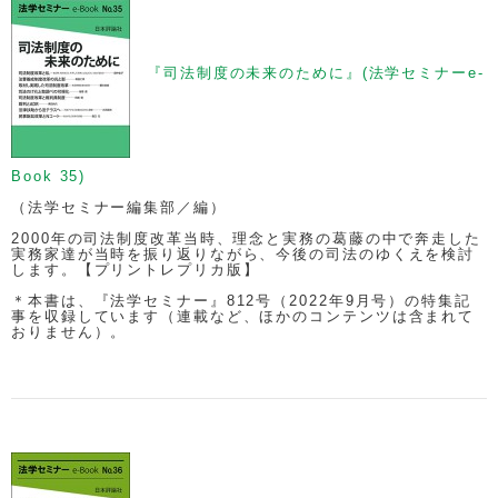
『司法制度の未来のために』(法学セミナーe-
Book 35)
（法学セミナー編集部／編）
2000年の司法制度改革当時、理念と実務の葛藤の中で奔走した
実務家達が当時を振り返りながら、今後の司法のゆくえを検討
します。【プリントレプリカ版】
＊本書は、『法学セミナー』812号（2022年9月号）の特集記
事を収録しています（連載など、ほかのコンテンツは含まれて
おりません）。