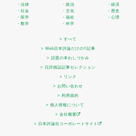
・法律
・政治
・経済
・社会
・文化
・歴史
・医学
・福祉
・心理
・数学
・科学
> すべて
> Web日本評論だけの!!記事
> 話題の本わしづかみ
> 日評雑誌記事セレクション
> リンク
> お問い合わせ
> 利用規約
> 個人情報について
> 会社概要
> 日本評論社コーポレートサイト