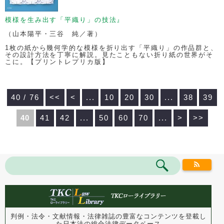
模様を生み出す「平織り」の技法』
（山本陽平・三谷 純／著）
1枚の紙から幾何学的な模様を折り出す「平織り」の作品群と、
その設計方法を丁寧に解説。見たこともない折り紙の世界がそ
こに。【プリントレプリカ版】
40 / 76
<<
<
...
10
20
30
...
38
39
40
41
42
...
50
60
70
...
>
>>
判例・法令・文献情報・法律雑誌の豊富なコンテンツを登載し
た
日本法の総合法律データベース