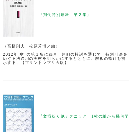
『判例特別刑法 第２集』
（高橋則夫・松原芳博／編）
2012年刊行の第１集に続き、判例の検討を通じて、特別刑法を
めぐる法適用の実態を明らかにするとともに、解釈の指針を提
示する。【プリントレプリカ版】
『文様折り紙テクニック 1枚の紙から幾何学