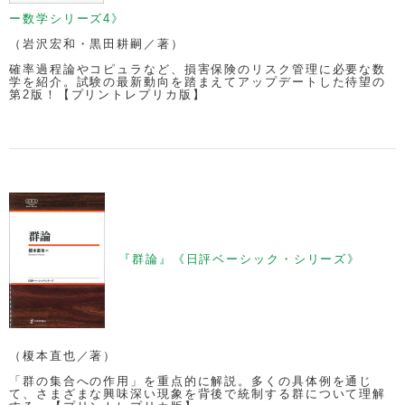
ー数学シリーズ4》
（岩沢宏和・黒田耕嗣／著）
確率過程論やコピュラなど、損害保険のリスク管理に必要な数
学を紹介。試験の最新動向を踏まえてアップデートした待望の
第2版！【プリントレプリカ版】
『群論』《日評ベーシック・シリーズ》
（榎本直也／著）
「群の集合への作用」を重点的に解説。多くの具体例を通じ
て、さまざまな興味深い現象を背後で統制する群について理解