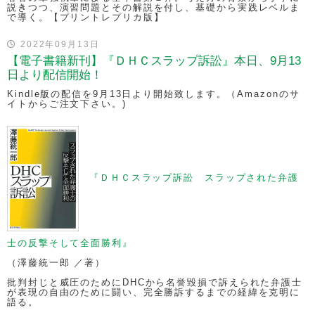
説きつつ、演習問題とその解説を付し、基礎から実践レベルま
で導く。【プリントレプリカ版】
2022年09月13日
【電子書籍新刊】『ＤＨＣスラップ訴訟』本日、9月13
日より配信開始！
Kindle版の配信を9月13日より開始致します。（Amazonのサ
イトからご注文下さい。)
『ＤＨＣスラップ訴訟 スラップされた弁護
士の反撃そして全面勝利』
（澤藤統一郎 ／著）
批判封じと威圧のためにDHCから名誉毀損で訴えられた弁護士
が表現の自由のために闘い、完全勝訴するまでの経緯を克明に
語る。