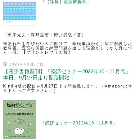
『［詳解］複素解析学』
（出耒光夫・澤野嘉宏・野井貴弘／著）
複素解析を学びたい人に向けて、基礎事項から丁寧に解説した
教科書。豊富な例題と練習問題を通して理論がしっかり身につ
く一冊。【プリントレプリカ版】
2022年09月27日
【電子書籍新刊】『経済セミナー2022年10・11月号』
本日、9月27日より配信開始！
Kindle版の配信を9月27日より開始致します。（Amazonのサ
イトからご注文下さい。)
『経済セミナー2022年10・11月号』